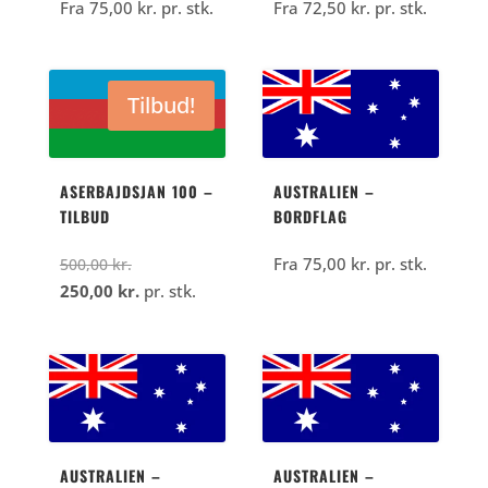
Fra
75,00
kr.
pr. stk.
Fra
72,50
kr.
pr. stk.
Tilbud!
ASERBAJDSJAN 100 –
AUSTRALIEN –
TILBUD
BORDFLAG
Den
Fra
75,00
kr.
pr. stk.
500,00
kr.
oprindelige
Den
250,00
kr.
pr. stk.
pris
aktuelle
var:
pris
500,00
er:
kr..
250,00
kr..
AUSTRALIEN –
AUSTRALIEN –