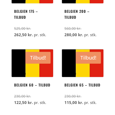
BELGIEN 175 –
BELGIEN 200 –
TILBUD
TILBUD
Den
Den
525,00
kr.
560,00
kr.
oprindelige
Den
oprindelige
Den
262,50
kr.
pr. stk.
280,00
kr.
pr. stk.
pris
aktuelle
pris
aktuelle
var:
pris
var:
pris
525,00
er:
560,00
er:
Tilbud!
Tilbud!
kr..
262,50
kr..
280,00
kr..
kr..
BELGIEN 60 – TILBUD
BELGIEN 65 – TILBUD
Den
Den
230,00
kr.
230,00
kr.
oprindelige
Den
oprindelige
Den
122,50
kr.
pr. stk.
115,00
kr.
pr. stk.
pris
aktuelle
pris
aktuelle