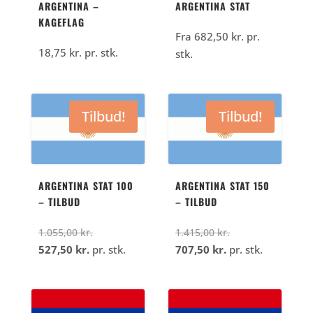
ARGENTINA –
ARGENTINA STAT
KAGEFLAG
Fra
682,50
kr.
pr.
18,75
kr.
pr. stk.
stk.
Tilbud!
Tilbud!
ARGENTINA STAT 100
ARGENTINA STAT 150
– TILBUD
– TILBUD
Den
Den
1.055,00
kr.
1.415,00
kr.
Den
oprindelige
Den
oprindelige
527,50
kr.
pr. stk.
707,50
kr.
pr. stk.
aktuelle
pris
aktuelle
pris
pris
var:
pris
var:
er:
1.055,00
er:
1.415,00