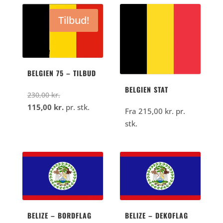
var:
pris
var:
pris
230,00
er:
230,00
er:
Tilbud!
kr..
122,50
kr..
115,00
kr..
kr..
BELGIEN 75 – TILBUD
BELGIEN STAT
Den
230,00
kr.
oprindelige
Den
115,00
kr.
pr. stk.
Fra
215,00
kr.
pr.
pris
aktuelle
stk.
var:
pris
230,00
er:
kr..
115,00
kr..
BELIZE – BORDFLAG
BELIZE – DEKOFLAG