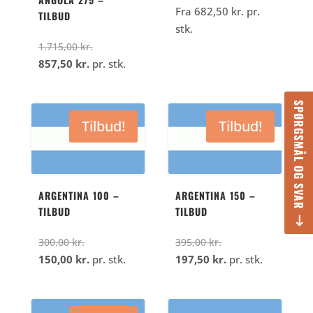
Fra
682,50
kr.
pr.
TILBUD
stk.
Den
1.715,00
kr.
Den
oprindelige
857,50
kr.
pr. stk.
aktuelle
pris
pris
var:
SPØRGSMÅL OG SVAR
er:
1.715,00
Tilbud!
Tilbud!
857,50
kr..
kr..
ARGENTINA 100 –
ARGENTINA 150 –
TILBUD
TILBUD
Den
Den
300,00
kr.
395,00
kr.
oprindelige
Den
oprindelige
Den
150,00
kr.
pr. stk.
197,50
kr.
pr. stk.
pris
aktuelle
pris
aktuelle
var:
pris
var:
pris
300,00
er:
395,00
er: