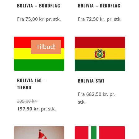
BOLIVIA – BORDFLAG
BOLIVIA – DEKOFLAG
Fra
75,00
kr.
pr. stk.
Fra
72,50
kr.
pr. stk.
Tilbud!
BOLIVIA 150 –
BOLIVIA STAT
TILBUD
Fra
682,50
kr.
pr.
Den
395,00
kr.
stk.
oprindelige
Den
197,50
kr.
pr. stk.
pris
aktuelle
var:
pris
395,00
er: