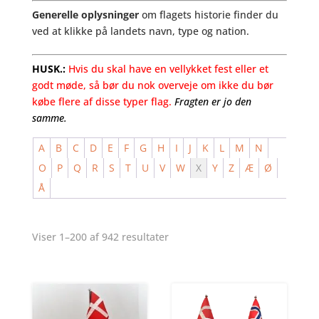
Generelle oplysninger
om flagets historie finder du
ved at klikke på landets navn, type og nation.
HUSK.:
Hvis du skal have en vellykket fest eller et
godt møde, så bør du nok overveje om ikke du bør
købe flere af disse typer flag.
Fragten er jo den
samme.
A
B
C
D
E
F
G
H
I
J
K
L
M
N
O
P
Q
R
S
T
U
V
W
X
Y
Z
Æ
Ø
Å
Viser 1–200 af 942 resultater