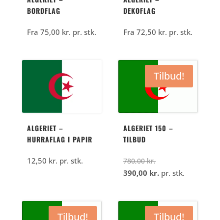
BORDFLAG
DEKOFLAG
Fra
75,00
kr.
pr. stk.
Fra
72,50
kr.
pr. stk.
Tilbud!
ALGERIET –
ALGERIET 150 –
HURRAFLAG I PAPIR
TILBUD
Den
12,50
kr.
pr. stk.
780,00
kr.
oprindelige
Den
390,00
kr.
pr. stk.
pris
aktuelle
var:
pris
780,00
er:
Tilbud!
Tilbud!