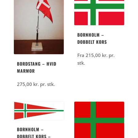
kr..
197,50
kr..
BORNHOLM –
DOBBELT KORS
Fra
215,00
kr.
pr.
stk.
BORDSTANG – HVID
MARMOR
275,00
kr.
pr. stk.
BORNHOLM –
DOBBELT KORS –