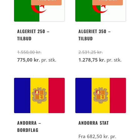
kr..
390,00
kr..
ALGERIET 250 –
ALGERIET 350 –
TILBUD
TILBUD
Den
Den
1.550,00
kr.
2.531,25
kr.
Den
oprindelige
oprindelige
Den
775,00
kr.
pr. stk.
1.278,75
kr.
pr. stk.
aktuelle
pris
pris
aktuelle
pris
var:
var:
pris
er:
1.550,00
2.531,25
er:
775,00
kr..
kr..
1.278,75
kr..
kr..
ANDORRA –
ANDORRA STAT
BORDFLAG
Fra
682,50
kr.
pr.