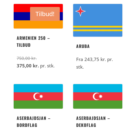
var:
pris
395,00
er:
Tilbud!
kr..
197,50
kr..
ARMENIEN 250 –
TILBUD
ARUBA
Den
750,00
kr.
Fra
243,75
kr.
pr.
oprindelige
Den
375,00
kr.
pr. stk.
stk.
pris
aktuelle
var:
pris
750,00
er:
kr..
375,00
kr..
ASERBAJDSJAN –
ASERBAJDSJAN –
BORDFLAG
DEKOFLAG