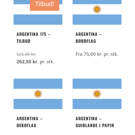
Tilbud!
kr..
150,00
kr..
197,50
kr..
kr..
ARGENTINA 175 –
ARGENTINA –
TILBUD
BORDFLAG
Den
Fra
75,00
kr.
pr. stk.
525,00
kr.
oprindelige
Den
262,50
kr.
pr. stk.
pris
aktuelle
var:
pris
525,00
er:
kr..
262,50
kr..
ARGENTINA –
ARGENTINA –
DEKOFLAG
GUIRLANDE I PAPIR