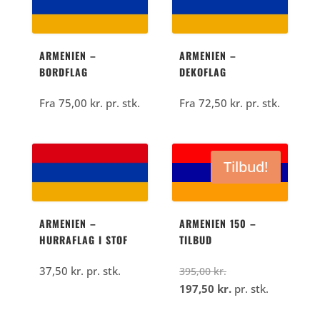
527,50
kr..
707,50
kr..
kr..
kr..
ARMENIEN –
ARMENIEN –
BORDFLAG
DEKOFLAG
Fra
75,00
kr.
pr. stk.
Fra
72,50
kr.
pr. stk.
Tilbud!
ARMENIEN –
ARMENIEN 150 –
HURRAFLAG I STOF
TILBUD
Den
37,50
kr.
pr. stk.
395,00
kr.
oprindelige
Den
197,50
kr.
pr. stk.
pris
aktuelle