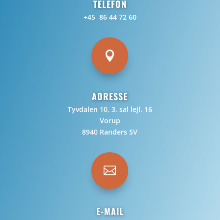
TELEFON
+45 86 44 72 60

ADRESSE
Tyvdalen 10, 3. sal lejl. 16
Vorup
8940 Randers SV

E-MAIL