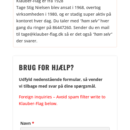
Klauber-Flag er fra 1928
Tage Stig Nielsen blev ansat i 1968, overtog
virksomheden i 1980, og er stadig super aktiv på
kontoret hver dag. Du taler med
“ham selv”
hver
gang du ringer på 86447260. Sender du en mail
til tage@klauber-flag.dk så er det også
“ham selv”
der svarer.
BRUG FOR HJÆLP?
Udfyld nedenstående formular, så vender
vi
tilbage med svar på dine spørgsmål.
Foreign inquiries – Avoid spam filter write to
Klauber-Flag below.
Navn
*