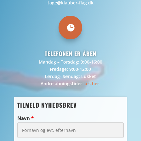
tage@klauber-flag.dk

TELEFONEN ER ÅBEN
Mandag – Torsdag: 9:00-16:00
Fredage: 9:00-12:00
Lørdag- Søndag: Lukket
Andre åbningstider
læs her.
TILMELD NYHEDSBREV
Navn
*