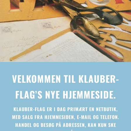
VELKOMMEN TIL KLAUBER-
FLAG’S NYE HJEMMESIDE.
KLAUBER-FLAG ER I DAG PRIMÆRT EN NETBUTIK,
MED SALG FRA HJEMMESIDEN, E-MAIL OG TELEFON.
HANDEL OG BESØG PÅ ADRESSEN, KAN KUN SKE