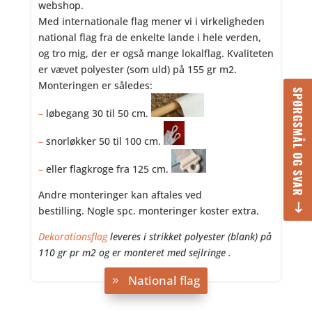
webshop.
Med internationale flag mener vi i virkeligheden
national flag fra de enkelte lande i hele verden,
og tro mig, der er også mange lokalflag. Kvaliteten
er vævet polyester (som uld) på 155 gr m2.
Monteringen er således:
SPØRGSMÅL OG SVAR
–
løbegang 30 til 50 cm.
–
snorløkker 50 til 100 cm.
–
eller flagkroge fra 125 cm.
Andre monteringer kan aftales ved
bestilling.
Nogle spc. monteringer koster extra.
Dekorationsflag
leveres i strikket polyester (blank) på
110 gr pr m2 og er monteret med sejlringe .
National flag