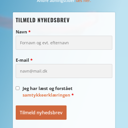
Andre åbningstider
læs her.
TILMELD NYHEDSBREV
Navn
*
E-mail
*
Jeg har læst og forstået
samtykkeerklæringen
*