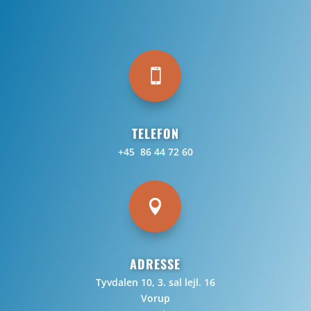

TELEFON
+45 86 44 72 60

ADRESSE
Tyvdalen 10, 3. sal lejl. 16
Vorup