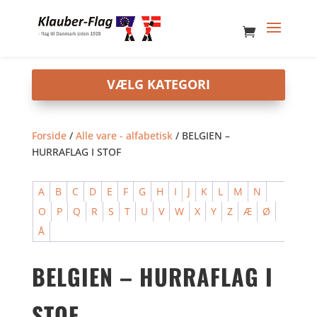
Forside
/
Alle vare - alfabetisk
/ BELGIEN –
HURRAFLAG I STOF
A
B
C
D
E
F
G
H
I
J
K
L
M
N
O
P
Q
R
S
T
U
V
W
X
Y
Z
Æ
Ø
Å
BELGIEN – HURRAFLAG I
STOF