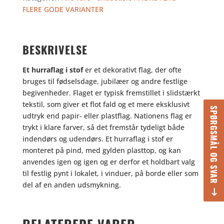
STOF
FLERE GODE VARIANTER
antal
BESKRIVELSE
Et hurraflag i stof
er et dekorativt flag, der ofte
bruges til fødselsdage, jubilæer og andre festlige
begivenheder. Flaget er typisk fremstillet i slidstærkt
tekstil, som giver et flot fald og et mere eksklusivt
SPØRGSMÅL OG SVAR
udtryk end papir- eller plastflag. Nationens flag er
trykt i klare farver, så det fremstår tydeligt både
indendørs og udendørs. Et hurraflag i stof er
monteret på pind, med gylden plasttop, og kan
anvendes igen og igen og er derfor et holdbart valg
til festlig pynt i lokalet, i vinduer, på borde eller som
del af en anden udsmykning.