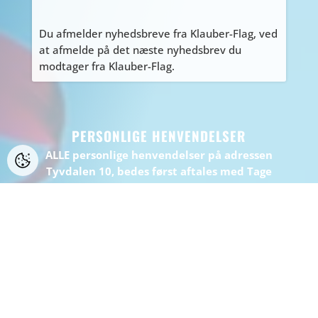
Du afmelder nyhedsbreve fra Klauber-Flag, ved
at afmelde på det næste nyhedsbrev du
modtager fra Klauber-Flag.
PERSONLIGE HENVENDELSER
ALLE personlige henvendelser på adressen
Tyvdalen 10, bedes først aftales med Tage
på
tage@klauber-flag.dk
eller 86447260, da jeg
kan være kortvarigt “ude af huset”, gå ikke
forgæves.
BEMÆRK: Der er ikke muligt at handle eller
afhente på adressen.