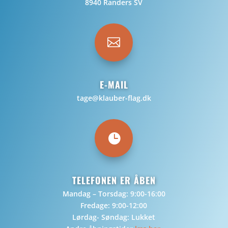
8940 Randers SV

E-MAIL
tage@klauber-flag.dk

TELEFONEN ER ÅBEN
Mandag – Torsdag: 9:00-16:00
Fredage: 9:00-12:00
Lørdag- Søndag: Lukket