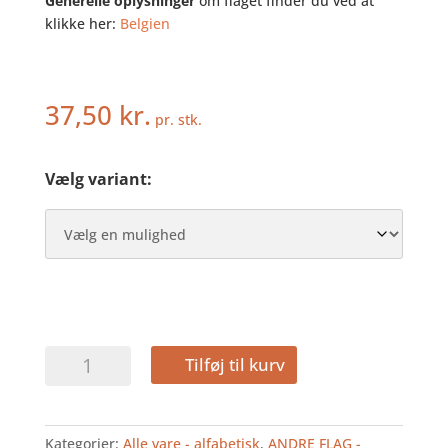
Generelle oplysninger
om flaget finder du ved at
klikke her:
Belgien
37,50
kr.
pr. stk.
Vælg variant:
BELGIEN
Tilføj til kurv
-
HURRAFLAG
I
Kategorier:
Alle vare - alfabetisk
,
ANDRE FLAG -