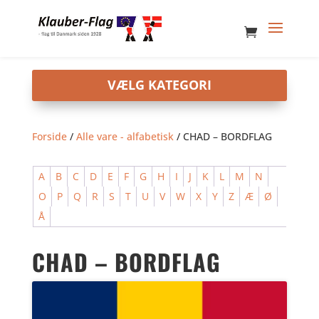
Forside
/
Alle vare - alfabetisk
/ CHAD – BORDFLAG
A
B
C
D
E
F
G
H
I
J
K
L
M
N
O
P
Q
R
S
T
U
V
W
X
Y
Z
Æ
Ø
Å
CHAD – BORDFLAG