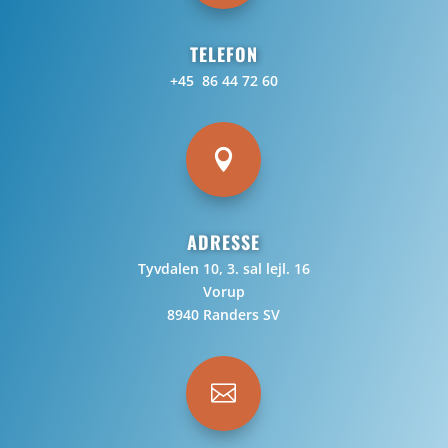
TELEFON
+45 86 44 72 60

ADRESSE
Tyvdalen 10, 3. sal lejl. 16
Vorup
8940 Randers SV
