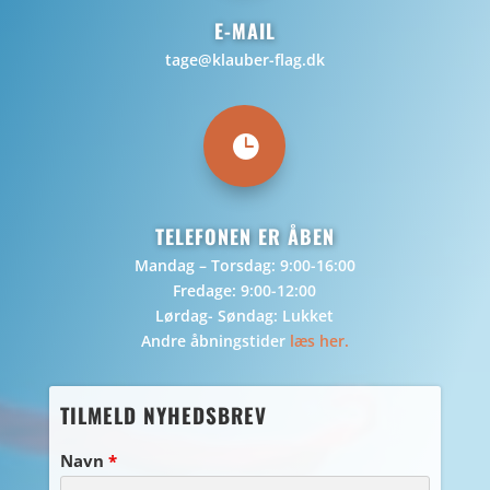
E-MAIL
tage@klauber-flag.dk

TELEFONEN ER ÅBEN
Mandag – Torsdag: 9:00-16:00
Fredage: 9:00-12:00
Lørdag- Søndag: Lukket
Andre åbningstider
læs her.
TILMELD NYHEDSBREV
Navn
*