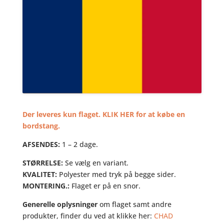
Der leveres kun flaget. KLIK HER for at købe en
bordstang.
AFSENDES:
1 – 2 dage.
STØRRELSE:
Se vælg en variant.
KVALITET:
Polyester med tryk på begge sider.
MONTERING.:
Flaget er på en snor.
Generelle oplysninger
om flaget samt andre
produkter, finder du ved at klikke her:
CHAD