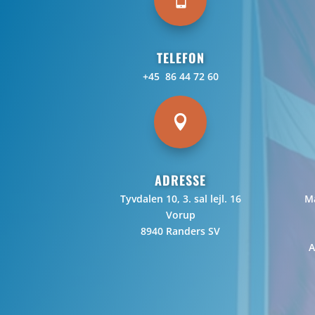
TELEFON
+45 86 44 72 60

ADRESSE
Tyvdalen 10, 3. sal lejl. 16
Ma
Vorup
8940 Randers SV
A