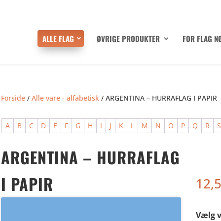
ALLE FLAG
ØVRIGE PRODUKTER
FOR FLAG N
Forside
/
Alle vare - alfabetisk
/ ARGENTINA – HURRAFLAG I PAPIR
A
B
C
D
E
F
G
H
I
J
K
L
M
N
O
P
Q
R
ARGENTINA – HURRAFLAG
I PAPIR
12,
Vælg v