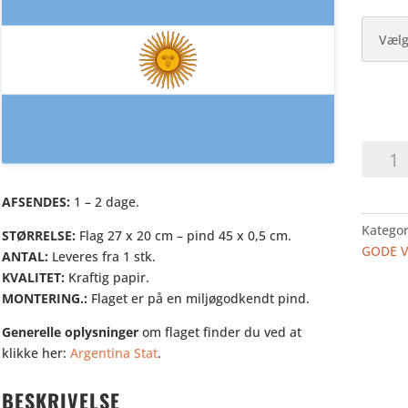
ARGEN
-
HURRA
AFSENDES:
1 – 2 dage.
I
Kategor
PAPIR
STØRRELSE:
Flag 27 x 20 cm – pind 45 x 0,5 cm.
GODE 
antal
ANTAL:
Leveres fra 1 stk.
KVALITET:
Kraftig papir.
MONTERING.:
Flaget er på en miljøgodkendt pind.
Generelle oplysninger
om flaget finder du ved at
klikke her:
Argentina Stat
.
BESKRIVELSE