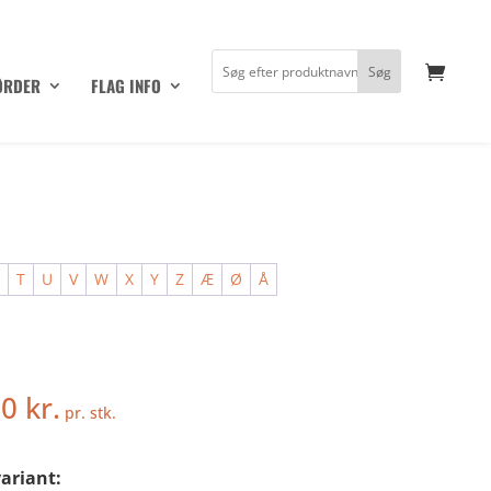
ØRDER
FLAG INFO
S
T
U
V
W
X
Y
Z
Æ
Ø
Å
50
kr.
pr. stk.
ariant: