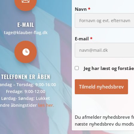
Navn
*
E-MAIL
tage@klauber-flag.dk
E-mail
*

Jeg har læst og forstå
TELEFONEN ER ÅBEN
ndag – Torsdag: 9:00-16:00
Fredage: 9:00-12:00
Lørdag- Søndag: Lukket
ndre åbningstider
læs her.
Du afmelder nyhedsbreve fr
næste nyhedsbrev du modtag