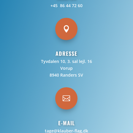
+45 86 44 72 60

ADRESSE
Tyvdalen 10, 3. sal lejl. 16
Vorup
8940 Randers SV

E-MAIL
tage@klauber-flag.dk