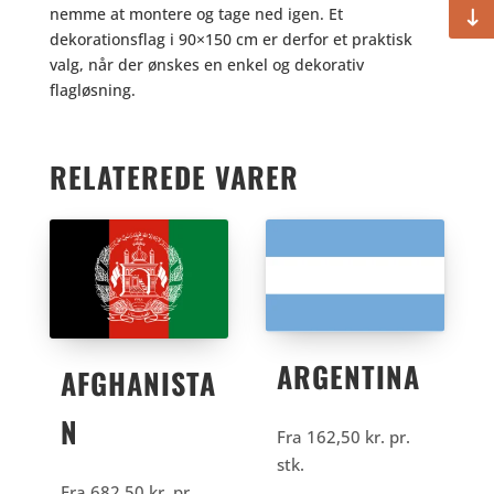
nemme at montere og tage ned igen. Et
dekorationsflag i 90×150 cm er derfor et praktisk
valg, når der ønskes en enkel og dekorativ
flagløsning.
RELATEREDE VARER
ARGENTINA
AFGHANISTA
N
Fra
162,50
kr.
pr.
stk.
Fra
682,50
kr.
pr.