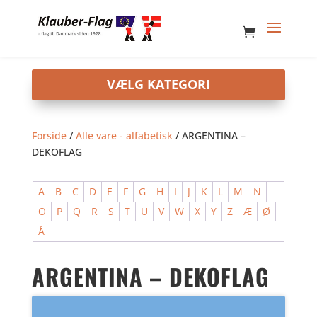
Forside
/
Alle vare - alfabetisk
/ ARGENTINA –
DEKOFLAG
A
B
C
D
E
F
G
H
I
J
K
L
M
N
O
P
Q
R
S
T
U
V
W
X
Y
Z
Æ
Ø
Å
ARGENTINA – DEKOFLAG