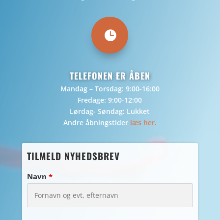

TELEFONEN ER ÅBEN
Mandag – Torsdag: 9:00-16:00
Fredage: 9:00-12:00
Lørdag- Søndag: Lukket
Andre åbningstider
læs her.
TILMELD NYHEDSBREV
Navn
*