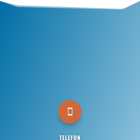

TELEFON