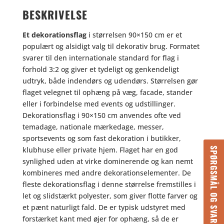
BESKRIVELSE
Et dekorationsflag
i størrelsen 90×150 cm er et
populært og alsidigt valg til dekorativ brug. Formatet
svarer til den internationale standard for flag i
forhold 3:2 og giver et tydeligt og genkendeligt
udtryk, både indendørs og udendørs. Størrelsen gør
flaget velegnet til ophæng på væg, facade, stander
eller i forbindelse med events og udstillinger.
Dekorationsflag i 90×150 cm anvendes ofte ved
temadage, nationale mærkedage, messer,
sportsevents og som fast dekoration i butikker,
klubhuse eller private hjem. Flaget har en god
SPØRGSMÅL OG SVAR
synlighed uden at virke dominerende og kan nemt
kombineres med andre dekorationselementer. De
fleste dekorationsflag i denne størrelse fremstilles i
let og slidstærkt polyester, som giver flotte farver og
et pænt naturligt fald. De er typisk udstyret med
forstærket kant med øjer for ophæng, så de er