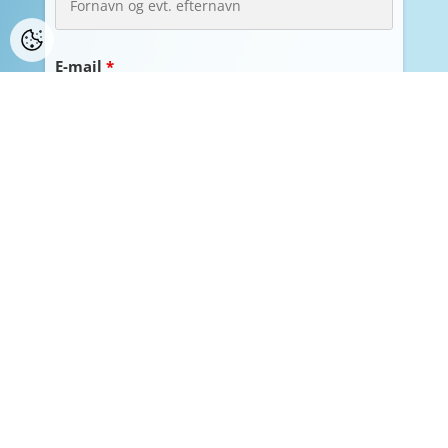
E-mail
*
Jeg har læst og forstået
samtykkeerklæringen
*
Du afmelder nyhedsbreve fra Klauber-Flag, ved
at afmelde på det næste nyhedsbrev du
modtager fra Klauber-Flag.