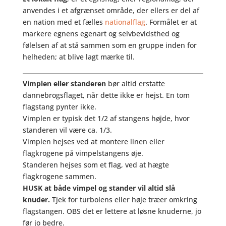
anvendes i et afgrænset område, der ellers er del af
en nation med et fælles
nationalflag
. Formålet er at
markere egnens egenart og selvbevidsthed og
følelsen af at stå sammen som en gruppe inden for
helheden; at blive lagt mærke til.
Vimplen eller standeren
bør altid erstatte
dannebrogsflaget, når dette ikke er hejst. En tom
flagstang pynter ikke.
Vimplen er typisk det 1/2 af stangens højde, hvor
standeren vil være ca. 1/3.
Vimplen hejses ved at montere linen eller
flagkrogene på vimpelstangens øje.
Standeren hejses som et flag, ved at hægte
flagkrogene sammen.
HUSK at både vimpel og stander vil altid slå
knuder.
Tjek for turbolens eller høje træer omkring
flagstangen. OBS det er lettere at løsne knuderne, jo
før jo bedre.