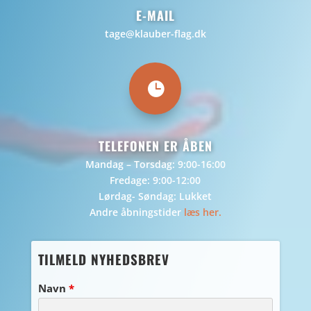
E-MAIL
tage@klauber-flag.dk

TELEFONEN ER ÅBEN
Mandag – Torsdag: 9:00-16:00
Fredage: 9:00-12:00
Lørdag- Søndag: Lukket
Andre åbningstider
læs her.
TILMELD NYHEDSBREV
Navn
*