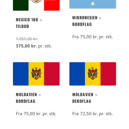
MIKRONESIEN –
MEXICO 100 –
BORDFLAG
TILBUD
Fra
75,00
kr.
pr. stk.
Den
1.055,00
kr.
Den
oprindelige
375,00
kr.
pr. stk.
aktuelle
pris
pris
var:
er:
1.055,00
375,00
kr..
kr..
MOLDAVIEN –
MOLDAVIEN –
BORDFLAG
DEKOFLAG
Fra
75,00
kr.
pr. stk.
Fra
72,50
kr.
pr. stk.