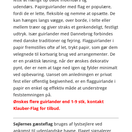
udendørs. Papirguirlander med flag er populære,
fordi de er lette, fleksible og nemme at opsætte. De
kan hænges langs vægge, over borde, i telte eller
mellem træer og giver straks et genkendeligt, festligt
udtryk. Især guirlander med Dannebrog forbindes
med danske traditioner og fejring. Flagguirlander i
papir fremstilles ofte af let, trykt papir, som gør dem
velegnede til kortvarig brug ved arrangementer. De
er en praktisk løsning, når der ønskes dekorativ
pynt, der er nem at tage ned igen og fylder minimalt
ved opbevaring. Uanset om anledningen er privat
fest eller offentlig begivenhed, er en flagguirlande i
papir en enkel og effektiv måde at understrege
feststemningen på.
Ønskes flere guirlander end 1-9 stk, kontakt
Klauber-Flag for tilbud.
Sejlernes gæsteflag
bruges af lystsejlere ved
ankomst til udenlandske havne. Flaget signalerer