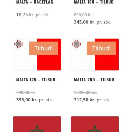
MALTA – KAGEFLAG
MALTA 100 – TILBUD
Den
18,75
kr.
pr. stk.
690,00
kr.
oprindelige
Den
345,00
kr.
pr. stk.
pris
aktuelle
var:
pris
690,00
er:
Tilbud!
Tilbud!
kr..
345,00
kr..
MALTA 125 – TILBUD
MALTA 200 – TILBUD
Den
Den
790,00
kr.
1.425,00
kr.
oprindelige
Den
Den
oprindelige
395,00
kr.
pr. stk.
712,50
kr.
pr. stk.
pris
aktuelle
aktuelle
pris
var:
pris
pris
var:
790,00
er:
er:
1.425,00
kr..
395,00
712,50
kr..