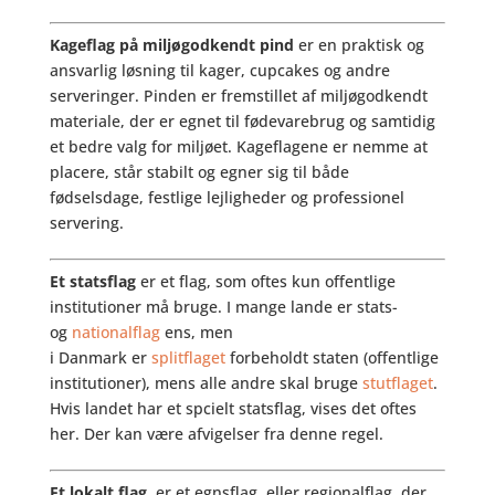
Kageflag på miljøgodkendt pind
er en praktisk og
ansvarlig løsning til kager, cupcakes og andre
serveringer. Pinden er fremstillet af miljøgodkendt
materiale, der er egnet til fødevarebrug og samtidig
et bedre valg for miljøet. Kageflagene er nemme at
placere, står stabilt og egner sig til både
fødselsdage, festlige lejligheder og professionel
servering.
Et
statsflag
er et flag, som oftes kun offentlige
institutioner må bruge. I mange lande er stats-
og
nationalflag
ens, men
i Danmark er
splitflaget
forbeholdt staten (offentlige
institutioner), mens alle andre skal bruge
stutflaget
.
Hvis landet har et spcielt statsflag, vises det oftes
her. Der kan være afvigelser fra denne regel.
Et lokalt flag
, er et egnsflag, eller regionalflag, der