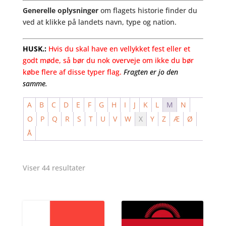
Generelle oplysninger
om flagets historie finder du
ved at klikke på landets navn, type og nation.
HUSK.:
Hvis du skal have en vellykket fest eller et
godt møde, så bør du nok overveje om ikke du bør
købe flere af disse typer flag.
Fragten er jo den
samme.
A
B
C
D
E
F
G
H
I
J
K
L
M
N
O
P
Q
R
S
T
U
V
W
X
Y
Z
Æ
Ø
Å
Viser 44 resultater