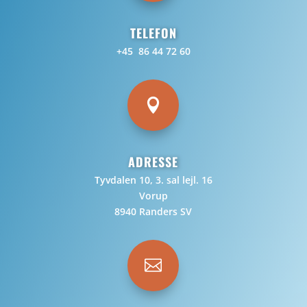
TELEFON
+45 86 44 72 60

ADRESSE
Tyvdalen 10, 3. sal lejl. 16
Vorup
8940 Randers SV
