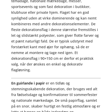
temadage, nationale mærkedage, messer,
sportsevents og som fast dekoration i butikker,
klubhuse eller private hjem. Flaget har en god
synlighed uden at virke dominerende og kan nemt
kombineres med andre dekorationselementer. De
fleste dekorationsflag i denne størrelse fremstilles i
let og slidstærkt polyester, som giver flotte farver og
et pænt naturligt fald. De er typisk udstyret med
forstærket kant med øjer for ophæng, så de er
nemme at montere og tage ned igen. Et
dekorationsflag i 90×150 cm er derfor et praktisk
valg, når der ønskes en enkel og dekorativ
flagløsning.
En guirlande i papir
er en tidløs og
stemningsskabende dekoration, der bruges ved alt
fra fødselsdage og konfirmationer til sommerfester
og nationale mærkedage. De små papirflag, samlet
på en snor, skaber hurtigt en festlig atmosfære og er
lette at hænge op både indendørs og