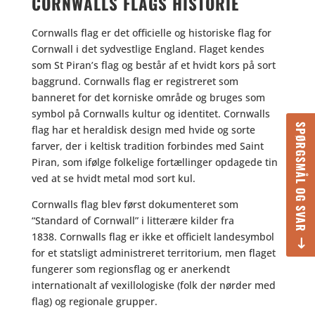
CORNWALLS FLAGS HISTORIE
Cornwalls flag er det officielle og historiske flag for
Cornwall i det sydvestlige England. Flaget kendes
som St Piran’s flag og består af et hvidt kors på sort
baggrund. Cornwalls flag er registreret som
banneret for det korniske område og bruges som
symbol på Cornwalls kultur og identitet. Cornwalls
SPØRGSMÅL OG SVAR
flag har et heraldisk design med hvide og sorte
farver, der i keltisk tradition forbindes med Saint
Piran, som ifølge folkelige fortællinger opdagede tin
ved at se hvidt metal mod sort kul.
Cornwalls flag blev først dokumenteret som
“Standard of Cornwall” i litterære kilder fra
1838. Cornwalls flag er ikke et officielt landesymbol
for et statsligt administreret territorium, men flaget
fungerer som regionsflag og er anerkendt
internationalt af vexillologiske (folk der nørder med
flag) og regionale grupper.