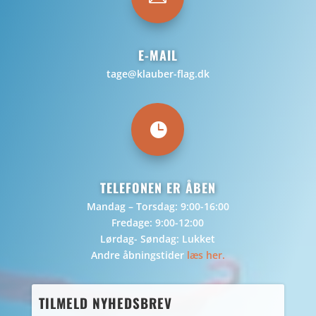
E-MAIL
tage@klauber-flag.dk

TELEFONEN ER ÅBEN
Mandag – Torsdag: 9:00-16:00
Fredage: 9:00-12:00
Lørdag- Søndag: Lukket
Andre åbningstider
læs her.
TILMELD NYHEDSBREV