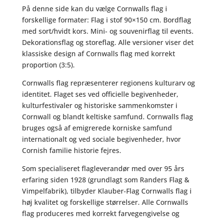
På denne side kan du vælge Cornwalls flag i
forskellige formater: Flag i stof 90×150 cm. Bordflag
med sort/hvidt kors. Mini- og souvenirflag til events.
Dekorationsflag og storeflag. Alle versioner viser det
klassiske design af Cornwalls flag med korrekt
proportion (3:5).
Cornwalls flag repræsenterer regionens kulturarv og
identitet. Flaget ses ved officielle begivenheder,
kulturfestivaler og historiske sammenkomster i
Cornwall og blandt keltiske samfund. Cornwalls flag
bruges også af emigrerede korniske samfund
internationalt og ved sociale begivenheder, hvor
Cornish familie historie fejres.
Som specialiseret flagleverandør med over 95 års
erfaring siden 1928 (grundlagt som Randers Flag &
Vimpelfabrik), tilbyder Klauber-Flag Cornwalls flag i
høj kvalitet og forskellige størrelser. Alle Cornwalls
flag produceres med korrekt farvegengivelse og