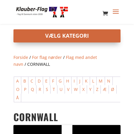
Forside
/
For flag nørder
/
Flag med andet
navn
/ CORNWALL
A
B
C
D
E
F
G
H
I
J
K
L
M
N
O
P
Q
R
S
T
U
V
W
X
Y
Z
Æ
Ø
Å
CORNWALL