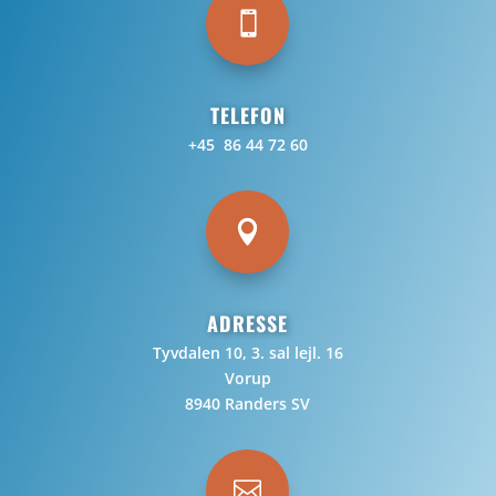

TELEFON
+45 86 44 72 60

ADRESSE
Tyvdalen 10, 3. sal lejl. 16
Vorup
8940 Randers SV
