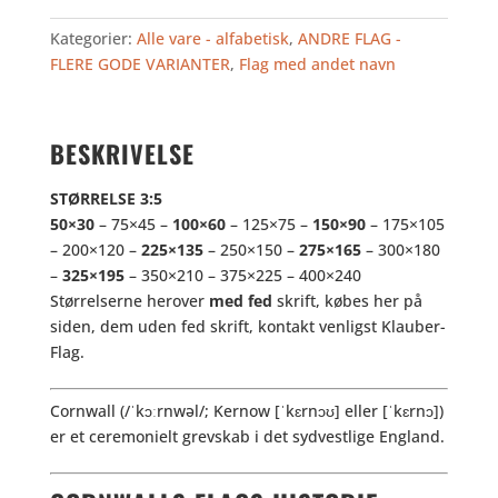
Kategorier:
Alle vare - alfabetisk
,
ANDRE FLAG -
FLERE GODE VARIANTER
,
Flag med andet navn
BESKRIVELSE
STØRRELSE 3:5
50×30
– 75×45 –
100×60
– 125×75 –
150×90
– 175×105
– 200×120 –
225×135
– 250×150 –
275×165
– 300×180
–
325×195
– 350×210 – 375×225 – 400×240
Størrelserne herover
med fed
skrift, købes her på
siden, dem uden fed skrift, kontakt venligst Klauber-
Flag.
Cornwall (
/
ˈ
k
ɔːr
n
w
əl
/
;
Kernow
[ˈkɛrnɔʊ]
eller
[ˈkɛrnɔ]
)
er et ceremonielt grevskab i det sydvestlige England.