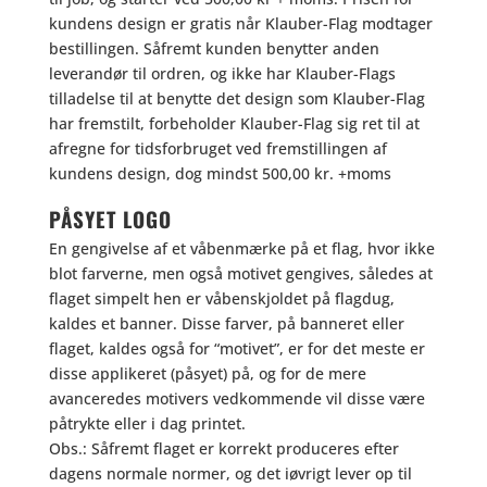
kundens design er gratis når Klauber-Flag modtager
bestillingen. Såfremt kunden benytter anden
leverandør til ordren, og ikke har Klauber-Flags
tilladelse til at benytte det design som Klauber-Flag
har fremstilt, forbeholder Klauber-Flag sig ret til at
afregne for tidsforbruget ved fremstillingen af
kundens design, dog mindst 500,00 kr. +moms
PÅSYET LOGO
En gengivelse af et våbenmærke på et flag, hvor ikke
blot farverne, men også motivet gengives, således at
flaget simpelt hen er våbenskjoldet på flagdug,
kaldes et banner. Disse farver, på banneret eller
flaget, kaldes også for “motivet”, er for det meste er
disse applikeret (påsyet) på, og for de mere
avanceredes motivers vedkommende vil disse være
påtrykte eller i dag printet.
Obs.: Såfremt flaget er korrekt produceres efter
dagens normale normer, og det iøvrigt lever op til