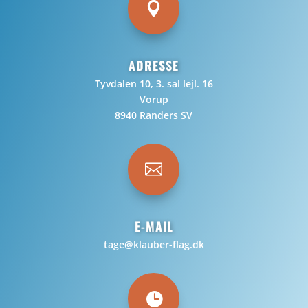

ADRESSE
Tyvdalen 10, 3. sal lejl. 16
Vorup
8940 Randers SV

E-MAIL
tage@klauber-flag.dk
