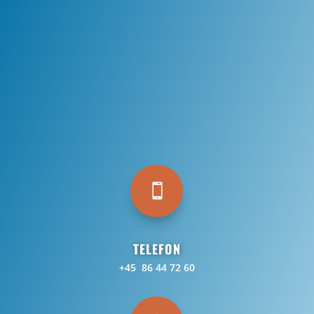

TELEFON
+45 86 44 72 60