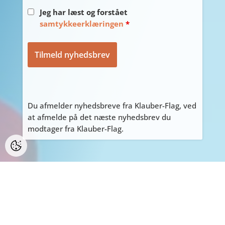
Jeg har læst og forstået
samtykkeerklæringen
*
Du afmelder nyhedsbreve fra Klauber-Flag, ved
at afmelde på det næste nyhedsbrev du
modtager fra Klauber-Flag.
PERSONLIGE HENVENDELSER
ALLE personlige henvendelser på adressen
Tyvdalen 10, bedes først aftales med Tage
på
tage@klauber-flag.dk
eller 86447260, da jeg