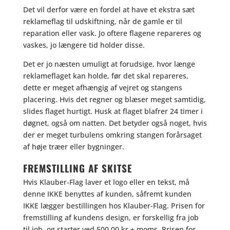
Det vil derfor være en fordel at have et ekstra sæt
reklameflag til udskiftning, når de gamle er til
reparation eller vask. Jo oftere flagene repareres og
vaskes, jo længere tid holder disse.
Det er jo næsten umuligt at forudsige, hvor længe
reklameflaget kan holde, før det skal repareres,
dette er meget afhængig af vejret og stangens
placering. Hvis det regner og blæser meget samtidig,
slides flaget hurtigt. Husk at flaget blafrer 24 timer i
døgnet, også om natten. Det betyder også noget, hvis
der er meget turbulens omkring stangen forårsaget
af høje træer eller bygninger.
FREMSTILLING AF SKITSE
Hvis Klauber-Flag laver et logo eller en tekst, må
denne IKKE benyttes af kunden, såfremt kunden
IKKE lægger bestillingen hos Klauber-Flag. Prisen for
fremstilling af kundens design, er forskellig fra job
til job, og starter ved 500,00 kr + moms. Prisen for