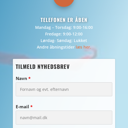
TELEFONEN ER ÅBEN
Mandag – Torsdag: 9:00-16:00
Fredage: 9:00-12:00
Lørdag- Søndag: Lukket
Andre åbningstider
læs her.
TILMELD NYHEDSBREV
Navn
*
E-mail
*