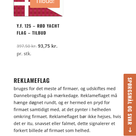
Tilbud!
Y.F. 125 – RØD YACHT
FLAG – TILBUD
Den
Den
93,75
kr.
397,50
kr.
oprindelige
aktuelle
pr. stk.
pris
pris
var:
er:
397,50
93,75
REKLAMEFLAG
SPØRGSMÅL OG SVAR
kr..
kr..
bruges for det meste af firmaer, og udskiftes med
Dannebrogsflag på mærkedage. Reklameflaget må
hænge døgnet rundt, og er hermed en pryd for
firmaet samtidigt med, at det pynter i helheden
omkring firmaet. Reklameflaget bør ikke hejses, hvis
det er itu, snavset eller falmet, dette signalerer et
forkert billede af firmaet som helhed.