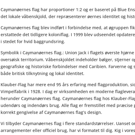
Caymanøernes flag har proportioner 1:2 og er baseret på Blue Ensig
det lokale våbenskjold, der repræsenterer øernes identitet og hist
Caymanøernes flag blev indført i forbindelse med, at øgruppen fik 
erstattede det tidligere koloniflag. I 1999 blev udseendet opdatere
i stedet for hvid baggrundsring.
Symbolik i Caymanøernes flag.: Union Jack i flagets øverste hjørn
oversøisk territorium. Våbenskjoldet indeholder bølger, stjerner o
geografiske og historiske forbindelser med Caribien. Farverne o
både britisk tilknytning og lokal identitet.
Klauber-Flag har mere end 95 års erfaring med flagproduktion, 
Vimpelfabrik i 1928. I dag er virksomheden en moderne flagleveran
herunder Caymanøernes flag. Caymanøernes flag hos Klauber-Flag 
udendørs og indendørs brug. Alle flag er fremstillet med præcise p
korrekt gengivelse af Caymanøernes flag’s design.
Vi tilbyder Caymanøernes flag i flere standardstørrelser. Uanset om
arrangementer eller officiel brug, har vi formatet til dig. Kig i vor