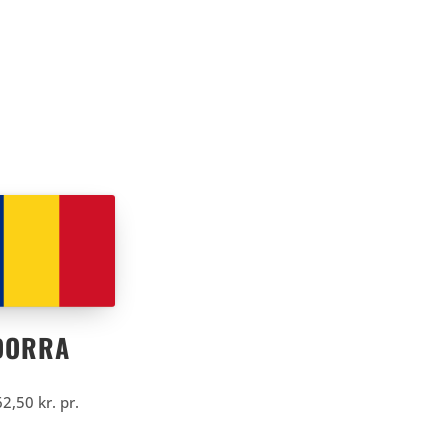
DORRA
62,50
kr.
pr.