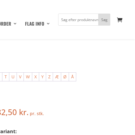
ØRDER
FLAG INFO
S
T
U
V
W
X
Y
Z
Æ
Ø
Å
82,50
kr.
pr. stk.
ariant: