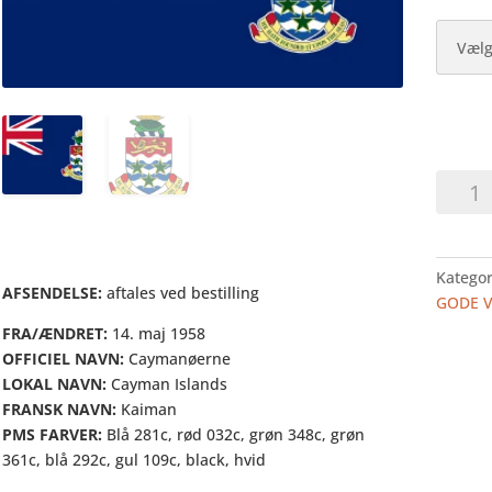
CAYMA
antal
Kategor
AFSENDELSE:
aftales ved bestilling
GODE 
FRA/ÆNDRET:
14. maj 1958
OFFICIEL NAVN:
Caymanøerne
LOKAL NAVN:
Cayman Islands
FRANSK NAVN:
Kaiman
PMS FARVER:
Blå 281c, rød 032c, grøn 348c, grøn
361c, blå 292c, gul 109c, black, hvid