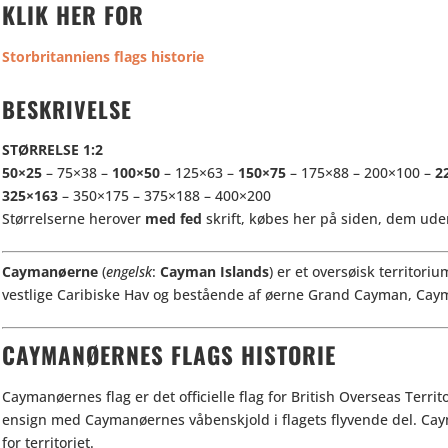
KLIK HER FOR
Storbritanniens flags historie
BESKRIVELSE
STØRRELSE
1:2
50×25
– 75×38 –
100×50
– 125×63 –
150×75
– 175×88 – 200×100 –
2
325×163
– 350×175 – 375×188 – 400×200
Størrelserne herover
med fed
skrift, købes her på siden, dem uden
Caymanøerne
(
engelsk
:
Cayman Islands
) er et oversøisk territori
vestlige Caribiske Hav og bestående af øerne Grand Cayman, Caym
CAYMANØERNES FLAGS HISTORIE
Caymanøernes flag er det officielle flag for British Overseas Territ
ensign med Caymanøernes våbenskjold i flagets flyvende del. Ca
for territoriet.