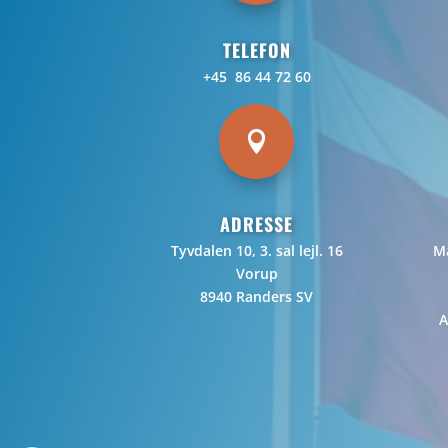
TELEFON
+45 86 44 72 60

ADRESSE
Tyvdalen 10, 3. sal lejl. 16
Ma
Vorup
8940 Randers SV
A