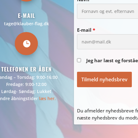
E-MAIL
tage@klauber-flag.dk
E-mail
*

Jeg har læst og forstå
TELEFONEN ER ÅBEN
ndag – Torsdag: 9:00-16:00
Fredage: 9:00-12:00
Lørdag- Søndag: Lukket
ndre åbningstider
læs her.
Du afmelder nyhedsbreve fr
næste nyhedsbrev du modtag