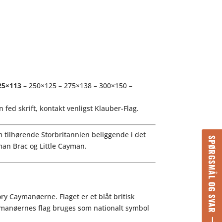
25×113
– 250×125 – 275×138 – 300×150 –
 fed skrift, kontakt venligst Klauber-Flag.
um tilhørende Storbritannien beliggende i det
SPØRGSMÅL OG SVAR
an Brac og Little Cayman.
ory Caymanøerne. Flaget er et blåt britisk
ymanøernes flag bruges som nationalt symbol