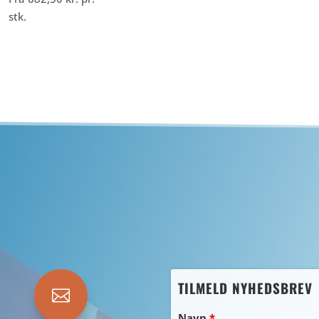
stk.
TILMELD NYHEDSBREV

Navn
*