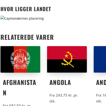
HVOR LIGGER LANDET
RELATEREDE VARER
AFGHANISTA
ANGOLA
AN
N
Fra
243,75
kr.
pr.
Fra
1
stk.
stk.
Fra
682,50
kr.
pr.