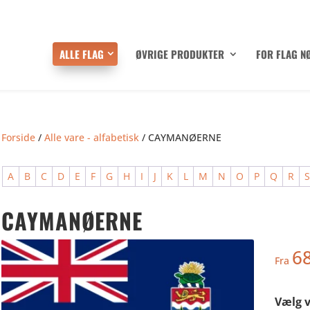
ALLE FLAG
ØVRIGE PRODUKTER
FOR FLAG N
Forside
/
Alle vare - alfabetisk
/ CAYMANØERNE
A
B
C
D
E
F
G
H
I
J
K
L
M
N
O
P
Q
R
CAYMANØERNE
6
Fra
Vælg v