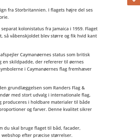
n fra Storbritannien. I flagets højre del ses
orie.
separat kolonistatus fra Jamaica i 1959. Flaget
t, så våbenskjoldet blev større og fik hvid kant
e afspejler Caymanøernes status som britisk
g en skildpadde, der refererer til øernes
g symbolerne i Caymanøernes flag fremhæver
siden grundlæggelsen som Randers Flag &
dør med stort udvalg i internationale flag,
produceres i holdbare materialer til både
roportioner og farver. Denne kvalitet sikrer
 du skal bruge flaget til båd, facader,
es webshop efter præcise størrelser.