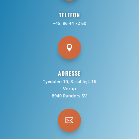
TELEFON
+45 86 44 72 60

ADRESSE
Tyvdalen 10, 3. sal lejl. 16
Vorup
8940 Randers SV
