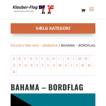
Forside
/
Alle vare - alfabetisk
/ BAHAMA – BORDFLAG
A
B
C
D
E
F
G
H
I
J
K
L
M
N
O
P
Q
R
S
T
U
V
W
X
Y
Z
Æ
Ø
Å
BAHAMA – BORDFLAG