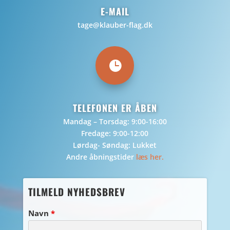
E-MAIL
tage@klauber-flag.dk

TELEFONEN ER ÅBEN
Mandag – Torsdag: 9:00-16:00
Fredage: 9:00-12:00
Lørdag- Søndag: Lukket
Andre åbningstider
læs her.
TILMELD NYHEDSBREV
Navn
*