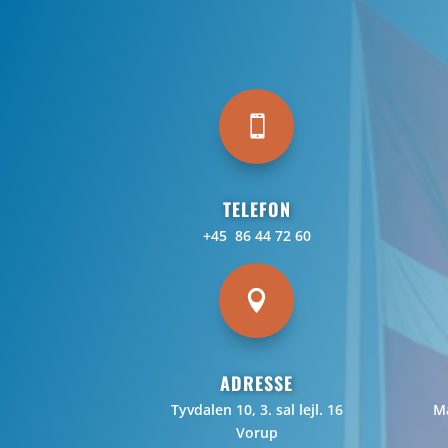

TELEFON
+45 86 44 72 60

ADRESSE
Tyvdalen 10, 3. sal lejl. 16
Ma
Vorup