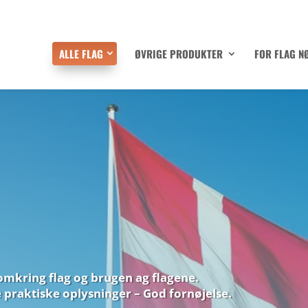
ALLE FLAG
ØVRIGE PRODUKTER
FOR FLAG N
mkring flag og brugen ag flagene.
praktiske oplysninger – God fornøjelse.