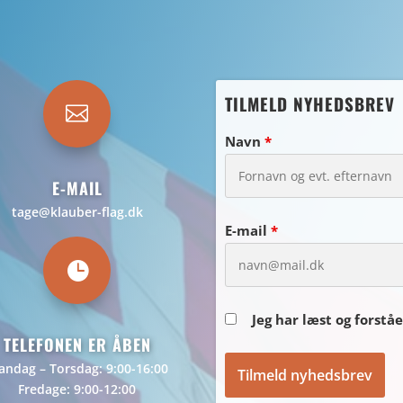
TILMELD NYHEDSBREV

Navn
*
E-MAIL
tage@klauber-flag.dk
E-mail
*

Jeg har læst og forstå
TELEFONEN ER ÅBEN
ndag – Torsdag: 9:00-16:00
Fredage: 9:00-12:00