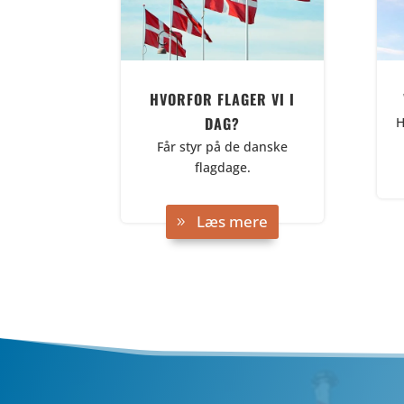
HVORFOR FLAGER VI I
DAG?
H
Får styr på de danske
flagdage.
Læs mere