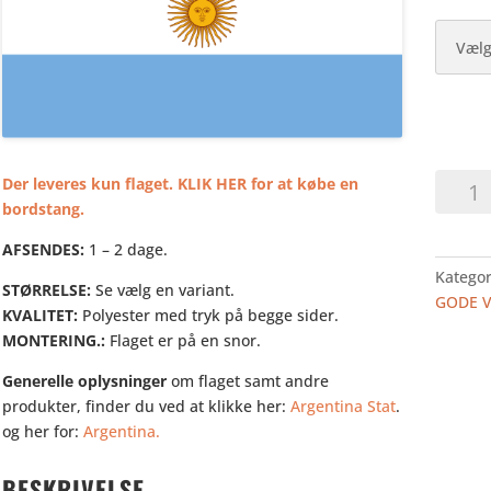
ARGEN
Der leveres kun flaget. KLIK HER for at købe en
-
bordstang.
BORDF
AFSENDES:
1 – 2 dage.
antal
Kategor
STØRRELSE:
Se vælg en variant.
GODE 
KVALITET:
Polyester med tryk på begge sider.
MONTERING.:
Flaget er på en snor.
Generelle oplysninger
om flaget samt andre
produkter, finder du ved at klikke her:
Argentina Stat
.
og her for:
Argentina.
BESKRIVELSE