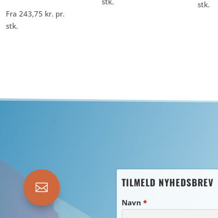
stk.
stk.
Fra
243,75
kr.
pr.
stk.
TILMELD NYHEDSBREV

Navn
*