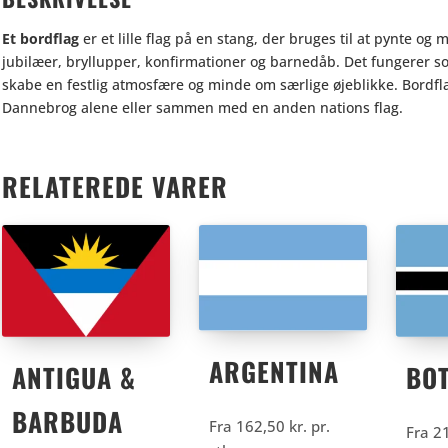
Et bordflag
er et lille flag på en stang, der bruges til at pynte og
jubilæer, bryllupper, konfirmationer og barnedåb. Det fungerer so
skabe en festlig atmosfære og minde om særlige øjeblikke. Bordfl
Dannebrog alene eller sammen med en anden nations flag.
RELATEREDE VARER
ARGENTINA
ANTIGUA &
BO
BARBUDA
Fra
162,50
kr.
pr.
Fra
2