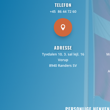
TELEFON
+45 86 44 72 60

ADRESSE
Tyvdalen 10, 3. sal lejl. 16
Ma
Vorup
8940 Randers SV
A
PERSONLIGE HENVEN