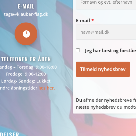
E-MAIL
tage@klauber-flag.dk
E-mail
*

Jeg har læst og forstå
TELEFONEN ER ÅBEN
ndag – Torsdag: 9:00-16:00
Fredage: 9:00-12:00
Lørdag- Søndag: Lukket
ndre åbningstider
læs her.
Du afmelder nyhedsbreve fr
næste nyhedsbrev du modtag
DELSER