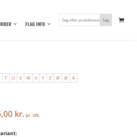
ØRDER
FLAG INFO
S
T
U
V
W
X
Y
Z
Æ
Ø
Å
5,00
kr.
pr. stk.
ariant: