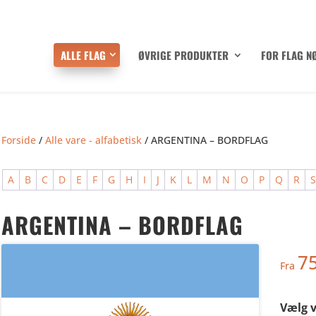
ALLE FLAG
ØVRIGE PRODUKTER
FOR FLAG N
Forside
/
Alle vare - alfabetisk
/ ARGENTINA – BORDFLAG
A
B
C
D
E
F
G
H
I
J
K
L
M
N
O
P
Q
R
ARGENTINA – BORDFLAG
7
Fra
Vælg v