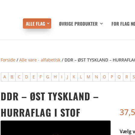
ALLE FLAG
ØVRIGE PRODUKTER
FOR FLAG N
Forside
/
Alle vare - alfabetisk
/ DDR – ØST TYSKLAND – HURRAFLAG
A
B
C
D
E
F
G
H
I
J
K
L
M
N
O
P
Q
R
DDR – ØST TYSKLAND –
HURRAFLAG I STOF
37,
Vælg v