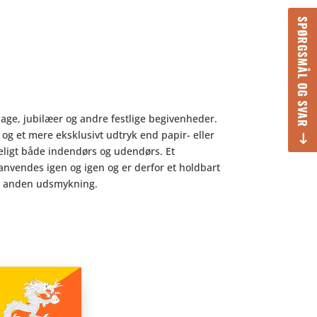
SPØRGSMÅL OG SVAR
sdage, jubilæer og andre festlige begivenheder.
ald og et mere eksklusivt udtryk end papir- eller
ydeligt både indendørs og udendørs. Et
 anvendes igen og igen og er derfor et holdbart
f en anden udsmykning.