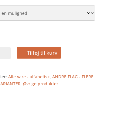
Tilføj til kurv
AND
ier:
Alle vare - alfabetisk
,
ANDRE FLAG - FLERE
VARIANTER
,
Øvrige produkter
FLAG