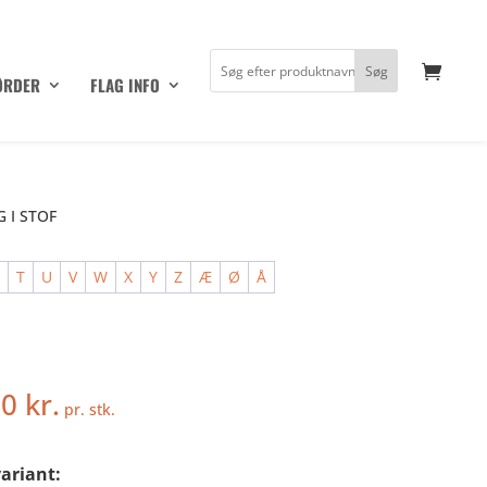
ØRDER
FLAG INFO
 I STOF
S
T
U
V
W
X
Y
Z
Æ
Ø
Å
50
kr.
pr. stk.
ariant: