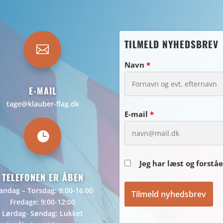
TILMELD NYHEDSBREV

Navn
*
E-MAIL
tage@klauber-flag.dk
E-mail
*

Jeg har læst og forstå
TELEFONEN ER ÅBEN
ndag – Torsdag: 9:00-16:00
Fredage: 9:00-12:00
Lørdag- Søndag: Lukket