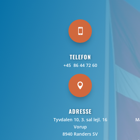

TELEFON
+45 86 44 72 60

ADRESSE
Tyvdalen 10, 3. sal lejl. 16
Ma
Vorup
8940 Randers SV