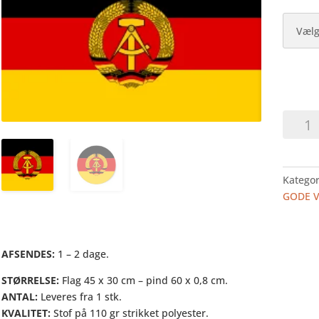
DDR
-
ØST
TYSKL
Kategor
-
GODE 
HURRA
I
STOF
antal
AFSENDES:
1 – 2 dage.
STØRRELSE:
Flag 45 x 30 cm – pind 60 x 0,8 cm.
ANTAL:
Leveres fra 1 stk.
KVALITET:
Stof på 110 gr strikket polyester.