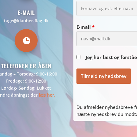
E-MAIL
tage@klauber-flag.dk
E-mail
*

Jeg har læst og forstå
TELEFONEN ER ÅBEN
ndag – Torsdag: 9:00-16:00
Fredage: 9:00-12:00
Lørdag- Søndag: Lukket
ndre åbningstider
læs her.
Du afmelder nyhedsbreve fr
næste nyhedsbrev du modtag