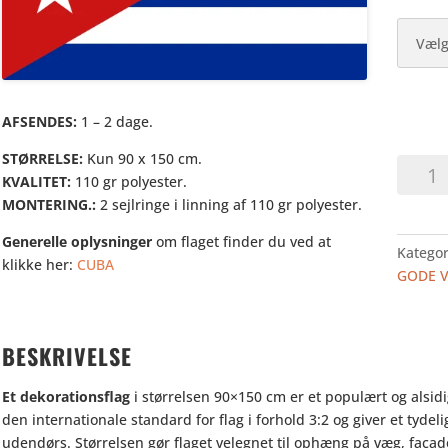
AFSENDES:
1 – 2 dage.
STØRRELSE:
Kun 90 x 150 cm.
CUBA
KVALITET:
110 gr polyester.
-
MONTERING.:
2 sejlringe i linning af 110 gr polyester.
DEKOF
antal
Generelle oplysninger
om flaget finder du ved at
Kategor
klikke her:
CUBA
GODE 
BESKRIVELSE
Et dekorationsflag
i størrelsen 90×150 cm er et populært og alsidig
den internationale standard for flag i forhold 3:2 og giver et tyde
udendørs. Størrelsen gør flaget velegnet til ophæng på væg, facad