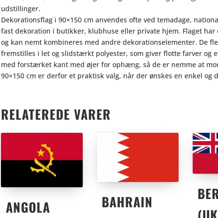
udstillinger.
Dekorationsflag i 90×150 cm anvendes ofte ved temadage, nation
fast dekoration i butikker, klubhuse eller private hjem. Flaget h
og kan nemt kombineres med andre dekorationselementer. De flest
fremstilles i let og slidstærkt polyester, som giver flotte farver og 
med forstærket kant med øjer for ophæng, så de er nemme at mont
90×150 cm er derfor et praktisk valg, når der ønskes en enkel og d
RELATEREDE VARER
BE
BAHRAIN
ANGOLA
(UK