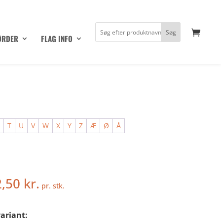
ØRDER
FLAG INFO
S
T
U
V
W
X
Y
Z
Æ
Ø
Å
2,50
kr.
pr. stk.
ariant: