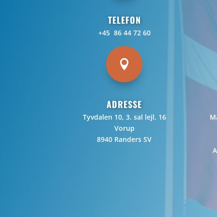
TELEFON
+45 86 44 72 60

ADRESSE
Tyvdalen 10, 3. sal lejl. 16
Ma
Vorup
8940 Randers SV
A