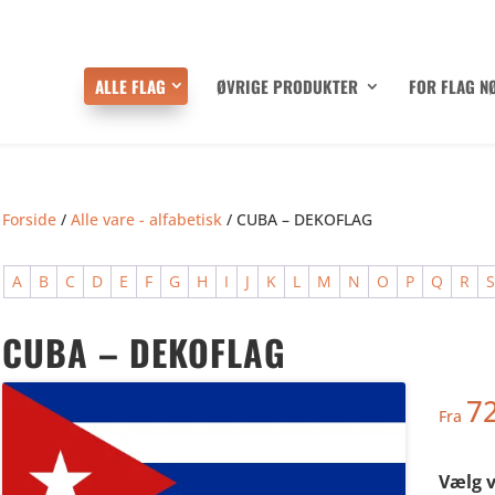
ALLE FLAG
ØVRIGE PRODUKTER
FOR FLAG N
Forside
/
Alle vare - alfabetisk
/ CUBA – DEKOFLAG
A
B
C
D
E
F
G
H
I
J
K
L
M
N
O
P
Q
R
CUBA – DEKOFLAG
7
Fra
Vælg v