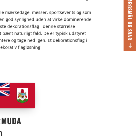
SPØRGSMÅL OG SVAR
ale mærkedage, messer, sportsevents og som
ar en god synlighed uden at virke dominerende
e dekorationsflag i denne størrelse
et pænt naturligt fald. De er typisk udstyret
ere og tage ned igen. Et dekorationsflag i
ekorativ flagløsning.
RMUDA
)