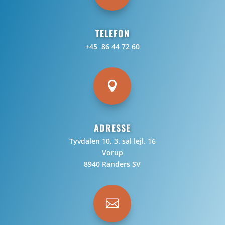
TELEFON
+45 86 44 72 60

ADRESSE
Tyvdalen 10, 3. sal lejl. 16
Vorup
8940 Randers SV
