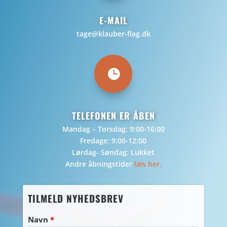
E-MAIL
tage@klauber-flag.dk

TELEFONEN ER ÅBEN
Mandag – Torsdag: 9:00-16:00
Fredage: 9:00-12:00
Lørdag- Søndag: Lukket
Andre åbningstider
læs her.
TILMELD NYHEDSBREV
Navn
*