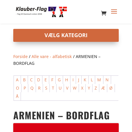
Forside
/
Alle vare - alfabetisk
/ ARMENIEN –
BORDFLAG
A
B
C
D
E
F
G
H
I
J
K
L
M
N
O
P
Q
R
S
T
U
V
W
X
Y
Z
Æ
Ø
Å
ARMENIEN – BORDFLAG