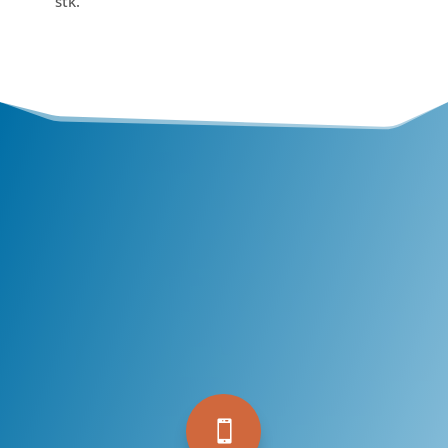
stk.
