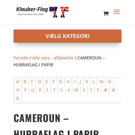
Forside
/
Alle vare - alfabetisk
/ CAMEROUN –
HURRAFLAG I PAPIR
A
B
C
D
E
F
G
H
I
J
K
L
M
N
O
P
Q
R
S
T
U
V
W
X
Y
Z
Æ
Ø
Å
CAMEROUN –
HURRAFLAG I PAPIR