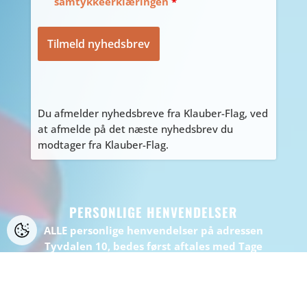
samtykkeerklæringen
*
Du afmelder nyhedsbreve fra Klauber-Flag, ved
at afmelde på det næste nyhedsbrev du
modtager fra Klauber-Flag.
PERSONLIGE HENVENDELSER
ALLE personlige henvendelser på adressen
Tyvdalen 10, bedes først aftales med Tage
på
tage@klauber-flag.dk
eller 86447260, da jeg
kan være kortvarigt “ude af huset”, gå ikke
forgæves.