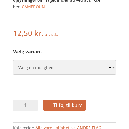
oplysninger
om flaget finder du ved at klikke
her:
CAMEROUN
12,50
kr.
pr. stk.
Vælg variant:
CAMEROUN
Tilføj til kurv
-
HURRAFLAG
I
Kategorier:
Alle vare - alfabetisk
,
ANDRE FLAG -