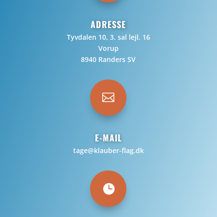
ADRESSE
Tyvdalen 10, 3. sal lejl. 16
Vorup
8940 Randers SV

E-MAIL
tage@klauber-flag.dk
