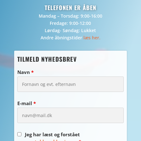
TELEFONEN ER ÅBEN
Mandag – Torsdag: 9:00-16:00
Fredage: 9:00-12:00
Lørdag- Søndag: Lukket
Andre åbningstider
læs her.
TILMELD NYHEDSBREV
Navn
*
E-mail
*
Jeg har læst og forstået