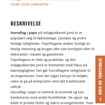
PAPIR
FLERE GODE VARIANTER
antal
BESKRIVELSE
Hurraflag i papir
på miljøgodkendt pind er et
populært valg til fødselsdage, jubilæer og andre
festlige lejligheder. Papirflagene skaber hurtigt en
festlig stemning og bruges ofte som bordpynt eller til
dekoration i lokalet og gaveborde.
Papirflagene er lette og praktiske, og den
SPØRGSMÅL OG SVAR
miljøgodkendte pind er fremstillet med fokus på
bæredygtighed. Det gør hurraflagene velegnede til
arrangementer, hvor der tages hensyn til miljøet,
uden at gå på kompromis med det traditionelle
udtryk.
Hurraflag i papir er nemme at anvende og kan
kombineres med andet festtilbehør. De egner sig
både til private fester og større arrangementer, hvor