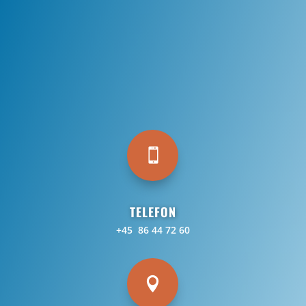

TELEFON
+45 86 44 72 60
