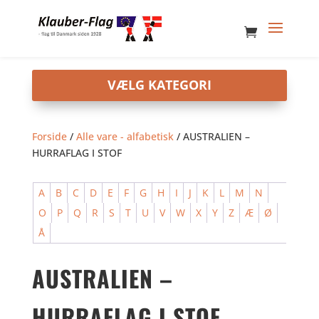
Forside
/
Alle vare - alfabetisk
/ AUSTRALIEN –
HURRAFLAG I STOF
A
B
C
D
E
F
G
H
I
J
K
L
M
N
O
P
Q
R
S
T
U
V
W
X
Y
Z
Æ
Ø
Å
AUSTRALIEN –
HURRAFLAG I STOF