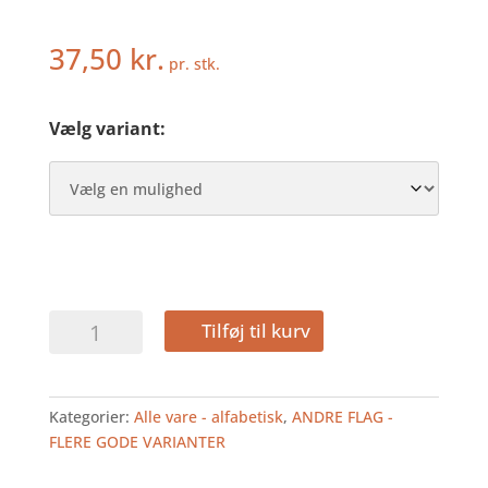
37,50
kr.
pr. stk.
Vælg variant:
AUSTRALIEN
Tilføj til kurv
-
HURRAFLAG
I
Kategorier:
Alle vare - alfabetisk
,
ANDRE FLAG -
STOF
FLERE GODE VARIANTER
antal