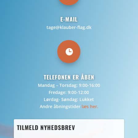
E-MAIL
tage@klauber-flag.dk

TELEFONEN ER ÅBEN
Mandag – Torsdag: 9:00-16:00
Fredage: 9:00-12:00
Lørdag- Søndag: Lukket
Andre åbningstider
læs her.
TILMELD NYHEDSBREV