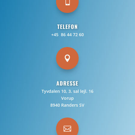

TELEFON
+45 86 44 72 60

ADRESSE
Tyvdalen 10, 3. sal lejl. 16
Vorup
8940 Randers SV
