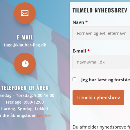
TILMELD NYHEDSBREV

Navn
*
E-MAIL
tage@klauber-flag.dk
E-mail
*

Jeg har læst og forstå
TELEFONEN ER ÅBEN
ndag – Torsdag: 9:00-16:00
Fredage: 9:00-12:00
Lørdag- Søndag: Lukket
ndre åbningstider
læs her.
Du afmelder nyhedsbreve fr