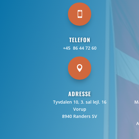

TELEFON
+45 86 44 72 60

ADRESSE
Tyvdalen 10, 3. sal lejl. 16
Ma
Vorup
8940 Randers SV
A