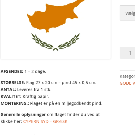
CYPER
SYD
-
HURRA
AFSENDES:
1 – 2 dage.
Kategor
I
STØRRELSE:
Flag 27 x 20 cm – pind 45 x 0,5 cm.
GODE 
PAPIR
ANTAL:
Leveres fra 1 stk.
antal
KVALITET:
Kraftig papir.
MONTERING.:
Flaget er på en miljøgodkendt pind.
Generelle oplysninger
om flaget finder du ved at
klikke her:
CYPERN SYD – GRÆSK