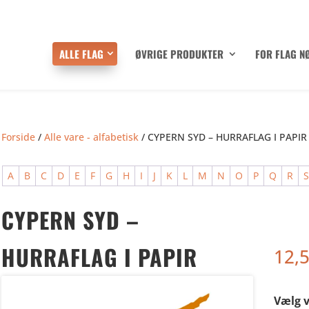
ALLE FLAG
ØVRIGE PRODUKTER
FOR FLAG N
Forside
/
Alle vare - alfabetisk
/ CYPERN SYD – HURRAFLAG I PAPIR
A
B
C
D
E
F
G
H
I
J
K
L
M
N
O
P
Q
R
CYPERN SYD –
HURRAFLAG I PAPIR
12,
Vælg v