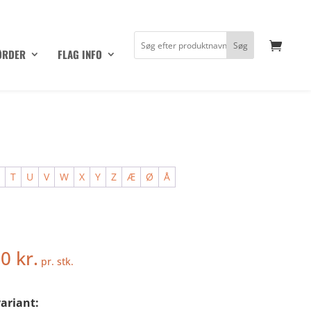
ØRDER
FLAG INFO
S
T
U
V
W
X
Y
Z
Æ
Ø
Å
50
kr.
pr. stk.
ariant: