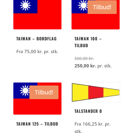
Tilbud!
TAIWAN – BORDFLAG
TAIWAN 100 –
TILBUD
Fra
75,00
kr.
pr. stk.
Den
500,00
kr.
oprindelige
Den
250,00
kr.
pr. stk.
pris
aktuelle
var:
pris
500,00
er:
Tilbud!
kr..
250,00
kr..
TALSTANDER 0
TAIWAN 125 – TILBUD
Fra
166,25
kr.
pr.
stk.