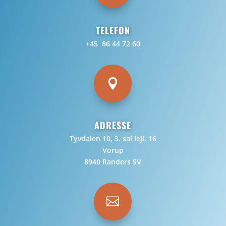
TELEFON
+45 86 44 72 60

ADRESSE
Tyvdalen 10, 3. sal lejl. 16
Vorup
8940 Randers SV
