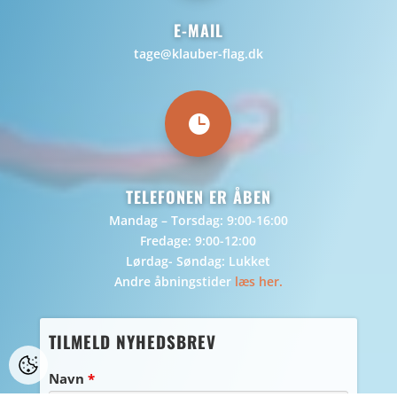
E-MAIL
tage@klauber-flag.dk

TELEFONEN ER ÅBEN
Mandag – Torsdag: 9:00-16:00
Fredage: 9:00-12:00
Lørdag- Søndag: Lukket
Andre åbningstider
læs her.
TILMELD NYHEDSBREV
Navn
*