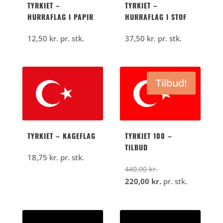
TYRKIET –
TYRKIET –
HURRAFLAG I PAPIR
HURRAFLAG I STOF
12,50
kr.
pr. stk.
37,50
kr.
pr. stk.
Tilbud!
TYRKIET – KAGEFLAG
TYRKIET 100 –
TILBUD
18,75
kr.
pr. stk.
Den
440,00
kr.
oprindelige
Den
220,00
kr.
pr. stk.
pris
aktuelle
var:
pris
440,00
er: