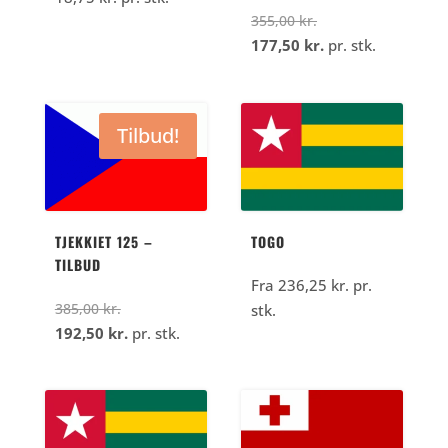
Den
355,00
kr.
oprindelige
Den
177,50
kr.
pr. stk.
pris
aktuelle
var:
pris
355,00
er:
Tilbud!
kr..
177,50
kr..
TJEKKIET 125 –
TOGO
TILBUD
Fra
236,25
kr.
pr.
Den
385,00
kr.
stk.
oprindelige
Den
192,50
kr.
pr. stk.
pris
aktuelle
var:
pris
385,00
er:
kr..
192,50