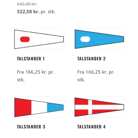
Den
645,00
kr.
oprindelige
Den
322,50
kr.
pr. stk.
pris
aktuelle
var:
pris
645,00
er:
kr..
322,50
kr..
TALSTANDER 1
TALSTANDER 2
Fra
166,25
kr.
pr.
Fra
166,25
kr.
pr.
stk.
stk.
TALSTANDER 3
TALSTANDER 4