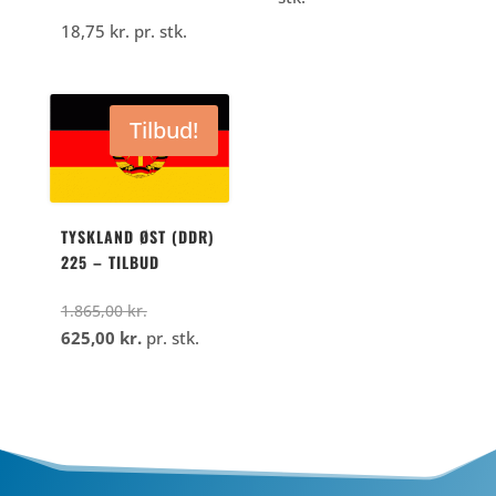
18,75
kr.
pr. stk.
Tilbud!
TYSKLAND ØST (DDR)
225 – TILBUD
Den
1.865,00
kr.
Den
oprindelige
625,00
kr.
pr. stk.
aktuelle
pris
pris
var:
er:
1.865,00
625,00
kr..
kr..