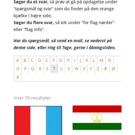
Søger du et svar,
så prøv at gå på opdagelse under
“spørgsmål og svar” som du finder på den orange
bjælke i højre side.
Søger du flere svar,
så kik under “for flag nørder”
eller “flag info”.
Har du spørgsmål, så send en mail, se nederst på
denne side, eller ring til Tage, gerne i åbningstiden.
A
B
C
D
E
F
G
H
I
J
K
L
M
N
O
P
Q
R
S
T
U
V
W
X
Y
Z
Æ
Ø
Å
Viser 75 resultater