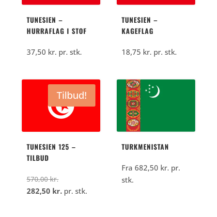
TUNESIEN –
TUNESIEN –
HURRAFLAG I STOF
KAGEFLAG
37,50
kr.
pr. stk.
18,75
kr.
pr. stk.
Tilbud!
TUNESIEN 125 –
TURKMENISTAN
TILBUD
Fra
682,50
kr.
pr.
Den
570,00
kr.
stk.
oprindelige
Den
282,50
kr.
pr. stk.
pris
aktuelle
var:
pris