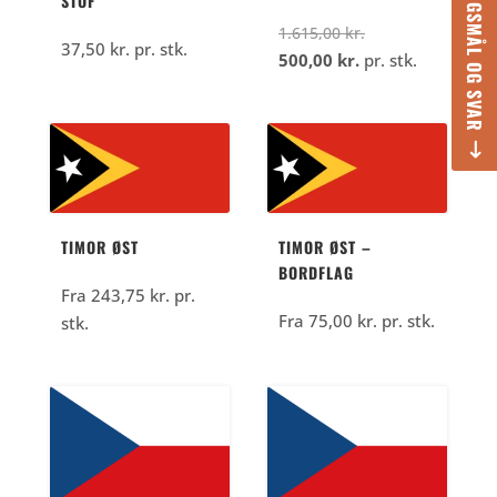
SPØRGSMÅL OG SVAR
STOF
Den
1.615,00
kr.
37,50
kr.
pr. stk.
Den
oprindelige
500,00
kr.
pr. stk.
aktuelle
pris
pris
var:
er:
1.615,00
500,00
kr..
kr..
TIMOR ØST
TIMOR ØST –
BORDFLAG
Fra
243,75
kr.
pr.
Fra
75,00
kr.
pr. stk.
stk.