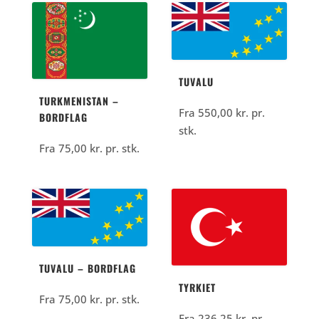
570,00
er:
kr..
282,50
kr..
TUVALU
TURKMENISTAN –
Fra
550,00
kr.
pr.
BORDFLAG
stk.
Fra
75,00
kr.
pr. stk.
TUVALU – BORDFLAG
TYRKIET
Fra
75,00
kr.
pr. stk.
Fra
236,25
kr.
pr.