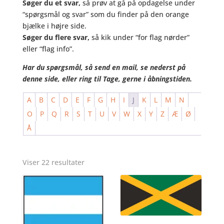
Søger du et svar,
så prøv at gå på opdagelse under
“spørgsmål og svar” som du finder på den orange
bjælke i højre side.
Søger du flere svar,
så kik under “for flag nørder”
eller “flag info”.
Har du spørgsmål, så send en mail, se nederst på
denne side, eller ring til Tage, gerne i åbningstiden.
A
B
C
D
E
F
G
H
I
J
K
L
M
N
O
P
Q
R
S
T
U
V
W
X
Y
Z
Æ
Ø
Å
Viser 22 resultater