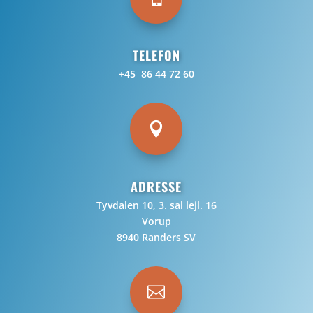
TELEFON
+45 86 44 72 60

ADRESSE
Tyvdalen 10, 3. sal lejl. 16
Vorup
8940 Randers SV
