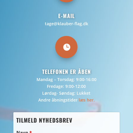
E-MAIL
tage@klauber-flag.dk

TELEFONEN ER ÅBEN
Mandag – Torsdag: 9:00-16:00
Fredage: 9:00-12:00
Lørdag- Søndag: Lukket
Andre åbningstider
læs her.
TILMELD NYHEDSBREV
Navn
*