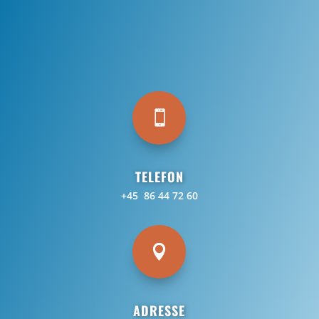

TELEFON
+45 86 44 72 60

ADRESSE