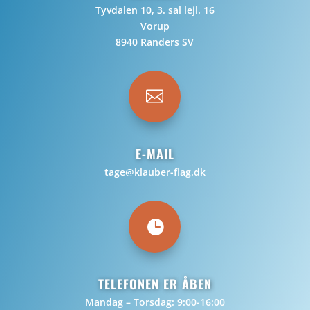
Tyvdalen 10, 3. sal lejl. 16
Vorup
8940 Randers SV

E-MAIL
tage@klauber-flag.dk

TELEFONEN ER ÅBEN
Mandag – Torsdag: 9:00-16:00