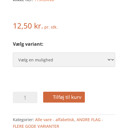
12,50
kr.
pr. stk.
Vælg variant:
TYSKLAND
Tilføj til kurv
-
HURRAFLAG
I
Kategorier:
Alle vare - alfabetisk
,
ANDRE FLAG -
PAPIR
FLERE GODE VARIANTER
antal