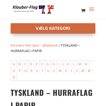
Forside
/
Alle vare - alfabetisk
/ TYSKLAND –
HURRAFLAG I PAPIR
A
B
C
D
E
F
G
H
I
J
K
L
M
N
O
P
Q
R
S
T
U
V
W
X
Y
Z
Æ
Ø
Å
TYSKLAND – HURRAFLAG
I PAPIR