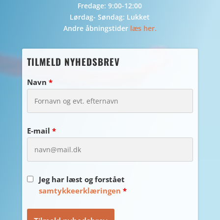
Fredage: 9:00-12:00
Lørdag- Søndag: Lukket
Andre åbningstider
læs her.
TILMELD NYHEDSBREV
Navn
*
E-mail
*
Jeg har læst og forstået
samtykkeerklæringen
*