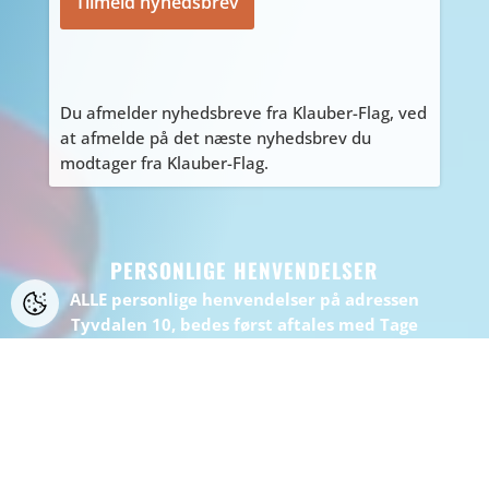
Du afmelder nyhedsbreve fra Klauber-Flag, ved
at afmelde på det næste nyhedsbrev du
modtager fra Klauber-Flag.
PERSONLIGE HENVENDELSER
ALLE personlige henvendelser på adressen
Tyvdalen 10, bedes først aftales med Tage
på
tage@klauber-flag.dk
eller 86447260, da jeg
kan være kortvarigt “ude af huset”, gå ikke
forgæves.
BEMÆRK: Der er ikke muligt at handle eller
afhente på adressen.