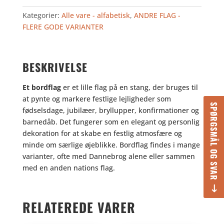
-
Kategorier:
Alle vare - alfabetisk
,
ANDRE FLAG -
BORDFLAG
FLERE GODE VARIANTER
antal
BESKRIVELSE
Et bordflag
er et lille flag på en stang, der bruges til
at pynte og markere festlige lejligheder som
SPØRGSMÅL OG SVAR
fødselsdage, jubilæer, bryllupper, konfirmationer og
barnedåb. Det fungerer som en elegant og personlig
dekoration for at skabe en festlig atmosfære og
minde om særlige øjeblikke. Bordflag findes i mange
varianter, ofte med Dannebrog alene eller sammen
med en anden nations flag.
RELATEREDE VARER