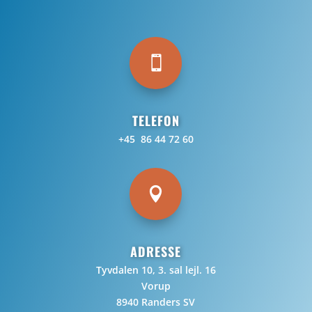

TELEFON
+45 86 44 72 60

ADRESSE
Tyvdalen 10, 3. sal lejl. 16
Vorup
8940 Randers SV