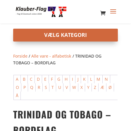
Forside
/
Alle vare - alfabetisk
/ TRINIDAD OG
TOBAGO – BORDFLAG
A
B
C
D
E
F
G
H
I
J
K
L
M
N
O
P
Q
R
S
T
U
V
W
X
Y
Z
Æ
Ø
Å
TRINIDAD OG TOBAGO –
BORDFLAG