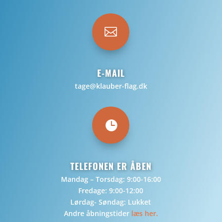

E-MAIL
tage@klauber-flag.dk

TELEFONEN ER ÅBEN
Mandag – Torsdag: 9:00-16:00
Fredage: 9:00-12:00
Lørdag- Søndag: Lukket
Andre åbningstider
læs her.