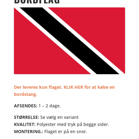
Der leveres kun flaget. KLIK HER for at købe en
bordstang.
AFSENDES:
1 – 2 dage.
STØRRELSE:
Se vælg en variant
KVALITET:
Polyester med tryk på begge sider.
MONTERING.:
Flaget er på en snor.