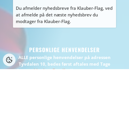
Du afmelder nyhedsbreve fra Klauber-Flag, ved
at afmelde på det næste nyhedsbrev du
modtager fra Klauber-Flag.
PERSONLIGE HENVENDELSER
ALLE personlige henvendelser på adressen
Tyvdalen 10, bedes først aftales med Tage
på
tage@klauber-flag.dk
eller 86447260, da jeg
kan være kortvarigt “ude af huset”, gå ikke
forgæves.
BEMÆRK: Der er ikke muligt at handle eller
afhente på adressen.
WEBDESIGN:
WEBBUREAUET INFOSERV
/ WEBHOTEL:
INFOSERV