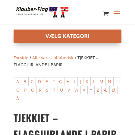
Forside
/
Alle vare - alfabetisk
/ TJEKKIET –
FLAGGUIRLANDE I PAPIR
A
B
C
D
E
F
G
H
I
J
K
L
M
N
O
P
Q
R
S
T
U
V
W
X
Y
Z
Æ
Ø
Å
TJEKKIET –
FLAGGUIRLANDE I PAPIR