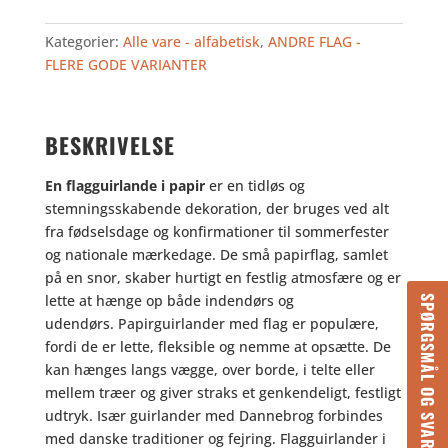
FLAGGUIRLANDE
I
Kategorier:
Alle vare - alfabetisk
,
ANDRE FLAG -
PAPIR
FLERE GODE VARIANTER
antal
BESKRIVELSE
En flagguirlande i papir
er en tidløs og
stemningsskabende dekoration, der bruges ved alt
fra fødselsdage og konfirmationer til sommerfester
og nationale mærkedage. De små papirflag, samlet
på en snor, skaber hurtigt en festlig atmosfære og er
lette at hænge op både indendørs og
SPØRGSMÅL OG SVAR
udendørs. Papirguirlander med flag er populære,
fordi de er lette, fleksible og nemme at opsætte. De
kan hænges langs vægge, over borde, i telte eller
mellem træer og giver straks et genkendeligt, festligt
udtryk. Især guirlander med Dannebrog forbindes
med danske traditioner og fejring. Flagguirlander i