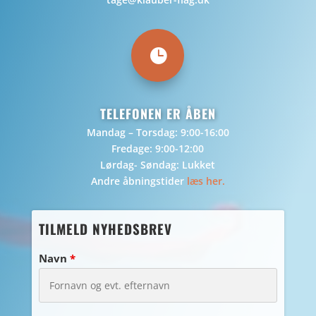

TELEFONEN ER ÅBEN
Mandag – Torsdag: 9:00-16:00
Fredage: 9:00-12:00
Lørdag- Søndag: Lukket
Andre åbningstider
læs her.
TILMELD NYHEDSBREV
Navn
*