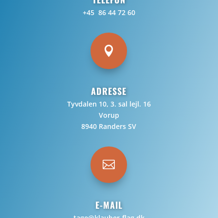
+45 86 44 72 60

ADRESSE
Tyvdalen 10, 3. sal lejl. 16
Vorup
8940 Randers SV

E-MAIL
tage@klauber-flag.dk