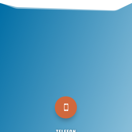

TELEFON