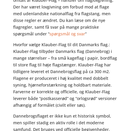
omtalt af Klauber-Flag – handler om flaglovgivning:
Der har været lovgivning om forbud mod at flage
med udenlandske nationalflag fra flagstang, men
disse regler er ændret. Du kan læse om de nye
flagregler, samt få svar på mange praktiske
spørgsmål under “
spørgsmål og svar
“
Hvorfor vælge Klauber-Flag til dit Danmarks flag.:
Klauber-Flag tilbyder Danmarks flag (Dannebrog) i
mange størrelser – fra små kageflag i papir, bordflag
til store flag til høje flagstænger. Klauber-Flag har
tidligere leveret et Dannebrogsflag på ca 300 m2.
Flagene er produceret i høj kvalitet med dobbelt
syning, hjørneforstærkning og holdbart materiale.
Farverne er korrekte og officielle, og Klauber-Flag
leverer både “postkasserød” og “orlogsrød” versioner
afhængig af formålet (civilt eller søs).
Dannebrogsflaget er ikke kun et historisk symbol,
men spiller stadig en aktiv rolle i det moderne
samfund. Det bruges ved officielle begivenheder,