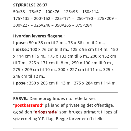
STØRRELSE
28:37
50×38 – 75×57 – 100×76 – 125×95 – 150×114 –
175×133 – 200×152 – 225×171 – 250×190 – 275×209 –
300×227 – 325×246 – 350×265 – 375×284
Hvordan leveres flagene.:
I pose.:
50 x 38 cm til 2 m.,, 75 x 56 cm til 2 m.,
I æske.:
100 x 76 cm til 3 m., 125 x 95 cm til 4 m., 150
x 114 cm til 5 m., 175 x 133 cm til 6 m., 200 x 152 cm
til 7 m., 225 x 171 cm til 8 m., 250 x 190 cm til 9 m.,
275 x 209 cm til 10 m., 300 x 227 cm til 11 m., 325 x
246 cm til 12 m.,
I pose.:
350 x 265 cm til 13 m., 375 x 284 cm til 14 m.
FARVE.:
Dannebrog findes i to røde farver,
“
postkasserød
” på land af private og det offentlige,
og så den “
orlogsrøde
” som bruges primært til søs af
søværnet og Y.F. flag. Begge farver er officielle.