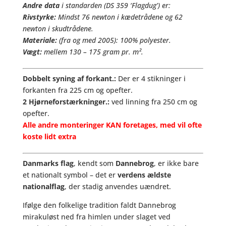
Andre data
i standarden (DS 359 ‘Flagdug’) er:
Rivstyrke:
Mindst 76 newton i kædetrådene og 62
newton i skudtrådene.
Materiale:
(fra og med 2005): 100% polyester.
Vægt:
mellem 130 – 175
gram pr. m².
Dobbelt syning af forkant.:
Der er 4 stikninger i
forkanten fra 225 cm og opefter.
2 Hjørneforstærkninger.:
ved linning fra 250 cm og
opefter.
Alle andre monteringer KAN foretages, med vil ofte
koste lidt extra
Danmarks flag
, kendt som
Dannebrog
, er ikke bare
et nationalt symbol – det er
verdens ældste
nationalflag
, der stadig anvendes uændret.
Ifølge den folkelige tradition faldt Dannebrog
mirakuløst ned fra himlen under slaget ved