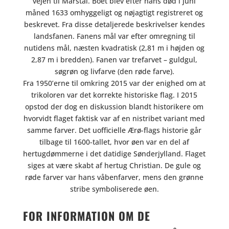
vejen til Marstal. Boet blev efter hans død i juni
måned 1633 omhyggeligt og nøjagtigt registreret og
beskrevet. Fra disse detaljerede beskrivelser kendes
landsfanen. Fanens mål var efter omregning til
nutidens mål, næsten kvadratisk (2,81 m i højden og
2,87 m i bredden). Fanen var trefarvet – guldgul,
søgrøn og livfarve (den røde farve).
Fra 1950’erne til omkring 2015 var der enighed om at
trikoloren var det korrekte historiske flag. I 2015
opstod der dog en diskussion blandt historikere om
hvorvidt flaget faktisk var af en nistribet variant med
samme farver. Det uofficielle Ærø-flags historie går
tilbage til 1600-tallet, hvor øen var en del af
hertugdømmerne i det datidige Sønderjylland. Flaget
siges at være skabt af hertug Christian. De gule og
røde farver var hans våbenfarver, mens den grønne
stribe symboliserede øen.
FOR INFORMATION OM DE