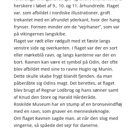
herskere i løbet af 9., 10. og 11. århundrede. Flaget
var, som afbildet i nordiske illustrationer, groft
trekantet med en afrundet yderkant, hvor der hang
frynser. Formen minder om de “vejrhaner”, som var
på vikingernes langskibe.
Flaget var rødt eller rødgult med et fæste langs
venstre side og overkanten. I flaget var der en sort
eller mørkeblå ravn, og langs kanterne var der en
bort. Ravnen kan være et symbol på Odin, der ofte
blev afbildet med sine to ravne Hugin og Munin.
Dette skulle skabe frygt blandt fjenden, da man
påberåbte sig Odins magt. Det berettes, at flaget
blev brugt af Regnar Lodbrog og hans sønner samt
af Knud den Store og Harald Hårderåde.
Roskilde Museum har en stump af en bronsevindfløj
med en ravn, som gnaver en menneskeknogle.
Om flaget Ravnen sagde man, at når den slog med
vingerne, så spåede det sejr for danerne.