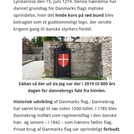
Lyndanisse den 15. juni 1219. Denne hændelse har
dannet grundlag for Danmarks flags mytiske
oprindelse, hvor det
hvide kors på rød bund
blev
betragtet som et guddommeligt tegn, der vendte
krigens gang til danske styrkers fordel.
Sådan så der ud da jeg var der i 2019 til 800 års
dagen for dannebrogs fald fra himlen.
Historisk udvikling
af Danmarks flag.: Dannebrog
har været brugt til søs siden 1500-tallet. I 1785 blev
Dannebrog indført som regimentsflag i den danske
hær, og senere – i 1842 – som hærens fælles flag.
Privat brug af Danmarks flag var oprindeligt
forbudt
,