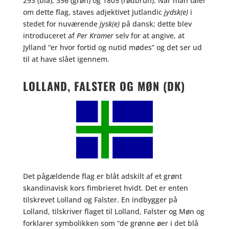
293 (blå), 356 (grøn) og 1805 (rødbrun). Når man taler
om dette flag, staves adjektivet Jutlandic
jydsk(e)
i
stedet for nuværende
jysk(e)
på dansk; dette blev
introduceret af
Per Kramer
selv for at angive, at
Jylland “er hvor fortid og nutid mødes” og det ser ud
til at have slået igennem.
LOLLAND, FALSTER OG MØN (DK)
Det pågældende flag er blåt adskilt af et grønt
skandinavisk kors fimbrieret hvidt. Det er enten
tilskrevet Lolland og Falster. En indbygger på
Lolland, tilskriver flaget til Lolland, Falster og Møn og
forklarer symbolikken som “de grønne øer i det blå