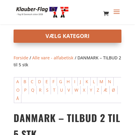
Forside
/
Alle vare - alfabetisk
/ DANMARK – TILBUD 2
til 5 stk
A
B
C
D
E
F
G
H
I
J
K
L
M
N
O
P
Q
R
S
T
U
V
W
X
Y
Z
Æ
Ø
Å
DANMARK – TILBUD 2 TIL
5 STK