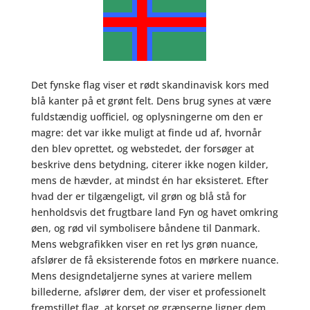
Det fynske flag viser et rødt skandinavisk kors med
blå kanter på et grønt felt. Dens brug synes at være
fuldstændig uofficiel, og oplysningerne om den er
magre: det var ikke muligt at finde ud af, hvornår
den blev oprettet, og webstedet, der forsøger at
beskrive dens betydning, citerer ikke nogen kilder,
mens de hævder, at mindst én har eksisteret. Efter
hvad der er tilgængeligt, vil grøn og blå stå for
henholdsvis det frugtbare land Fyn og havet omkring
øen, og rød vil symbolisere båndene til Danmark.
Mens webgrafikken viser en ret lys grøn nuance,
afslører de få eksisterende fotos en mørkere nuance.
Mens designdetaljerne synes at variere mellem
billederne, afslører dem, der viser et professionelt
fremstillet flag, at korset og grænserne ligner dem