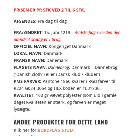
PRISEN ER PR STK VED 2 TIL 6 STK.
AFSENDES:
Fra dag til dag
FRA/ÆNDRET
: 15. juni 1219 –
Ældste flag i verden der
uændret stadig er i brug.
OFFICIEL NAVN:
Kongeriget Danmark
LOKAL NAVN:
Danmark
FRANSK NAVN:
Danemark
FLAGETS NAVN:
Dannebrog
, Danmark – Dannebrog
(“Danish cloth”) eller (Dansk klud / kluden)
PMS FARVER:
Pantone 186C svarer i RGB farver til
R224 G024 B054 og HEX koden er #E31836.
KVALITET:
160 gr vævet polyester (som uld i gamle
dage) Kvaliteten er stærk, og farven er meget
lysægte.
ANDRE PRODUKTER FOR DETTE LAND
Klik her for
BORDFLAG
STUDT