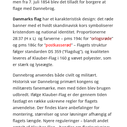
men fra 7. juli 1854 blev det tilladt for borgere at
flage med Dannebrog.
Danmarks flag
har et karakteristisk design: det røde
banner med et hvidt skandinavisk kors symboliserer
kristendom og national identitet. Proportionerne
28:37 (H x L) og farverne – pms 194c for “
orlogsrøde
”
og pms 186c for “
postkasserød
” – Flagets struktur
følger standarden DS 359 (“Flagdug”), og kvaliteten
leveres af Klauber-Flag i 160 g vævet polyester, som
er stærk og lyseægte.
Dannebrog anvendes både civilt og militært.
Historisk var Dannebrog primært kongens og
militærets fanemærke, men med tiden blev brugen
udbredt. Ifølge Klauber-Flag er der gennem tiden
fastlagt en række uskrevne regler for flagets
anvendelse. Der findes klare anbefalinger for
montering, størrelser og snor løsninger afhængig af
flagets længde. Nyere reguleringer – blandt andet