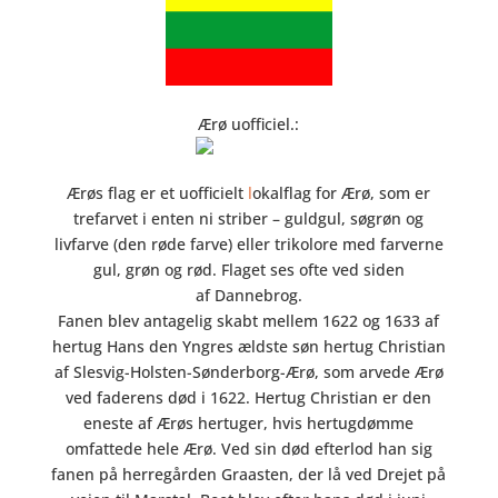
Ærø uofficiel.:
Ærøs flag er et uofficielt
l
okalflag for Ærø, som er
trefarvet i enten ni striber – guldgul, søgrøn og
livfarve (den røde farve) eller trikolore med farverne
gul, grøn og rød. Flaget ses ofte ved siden
af Dannebrog.
Fanen blev antagelig skabt mellem 1622 og 1633 af
hertug Hans den Yngres ældste søn hertug Christian
af Slesvig-Holsten-Sønderborg-Ærø, som arvede Ærø
ved faderens død i 1622. Hertug Christian er den
eneste af Ærøs hertuger, hvis hertugdømme
omfattede hele Ærø. Ved sin død efterlod han sig
fanen på herregården Graasten, der lå ved Drejet på