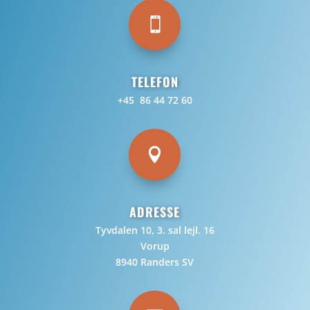

TELEFON
+45 86 44 72 60

ADRESSE
Tyvdalen 10, 3. sal lejl. 16
Vorup
8940 Randers SV