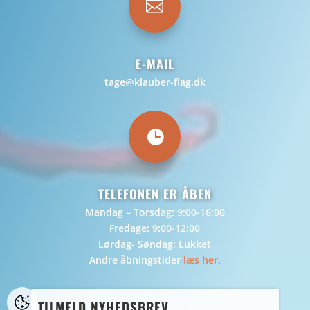

E-MAIL
tage@klauber-flag.dk

TELEFONEN ER ÅBEN
Mandag – Torsdag: 9:00-16:00
Fredage: 9:00-12:00
Lørdag- Søndag: Lukket
Andre åbningstider
læs her.
TILMELD NYHEDSBREV