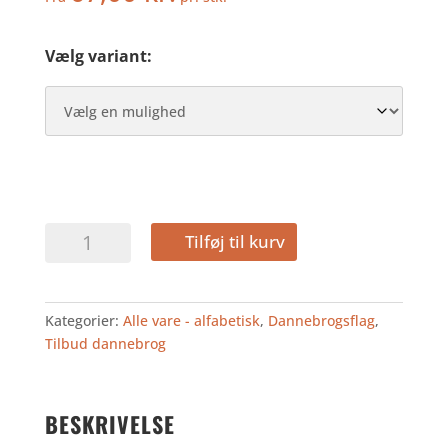
Vælg variant:
DANMARK
Tilføj til kurv
-
TILBUD
2
Kategorier:
Alle vare - alfabetisk
,
Dannebrogsflag
,
til
Tilbud dannebrog
5
stk
antal
BESKRIVELSE