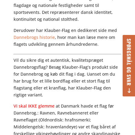
flagdage og nationale festligheder samt til
sportsevents. Det repræsenterer dansk identitet,
kontinuitet og national stolthed.
Derudover har Klauber-Flag en dedikeret side med
Dannebrogs historie
, hvor man kan læse mere om
SPØRGSMÅL OG SVAR
flagets udvikling gennem århundrederne.
Vil du sikre dig et autentisk, kvalitetspræget
Dannebrogsflag? Besøg Klauber-Flag’s produkt side
for Dannebrog og køb dit flag i dag. Uanset om du
har brug for et lille bordflag eller et stort flag til
flagstang eller et kranflag, har Klauber-Flag den
rigtige variant.
Vi skal IKKE glemme
at Danmark havde et flag før
Dannebrog.: Ravnen, Ravnebanneret eller
Ravneflaget (Oldnordisk: hrafnsmerki;
Middelengelsk: hravenlandeye) var et flag båret af
forskellige vikingehøvdinger og andre skandinaviske