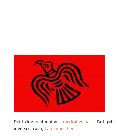
Det hvide med motivet,
kan købes har
. – Det røde
med sort ravn,
kan købes her.