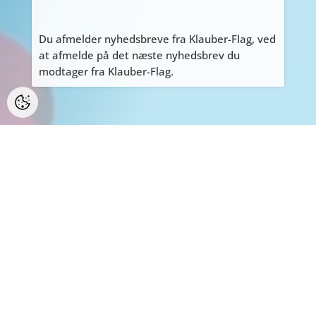
Du afmelder nyhedsbreve fra Klauber-Flag, ved
at afmelde på det næste nyhedsbrev du
modtager fra Klauber-Flag.
PERSONLIGE HENVENDELSER
ALLE personlige henvendelser på adressen
Tyvdalen 10, bedes først aftales med Tage
på
tage@klauber-flag.dk
eller 86447260, da jeg
kan være kortvarigt “ude af huset”, gå ikke
forgæves.
BEMÆRK: Der er ikke muligt at handle eller
afhente på adressen.