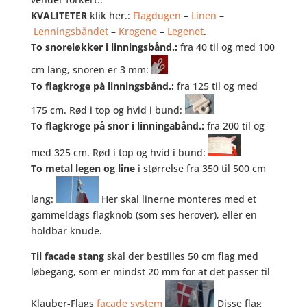
KVALITETER
klik her.:
Flagdugen
–
Linen
–
Lenningsbåndet
–
Krogene
–
Legenet
.
To snoreløkker i linningsbånd.:
fra 40 til og med 100
cm lang, snoren er 3 mm:
To flagkroge på linningsbånd.:
fra 125 til og med
175 cm. Rød i top og hvid i bund:
To flagkroge på snor i linningabånd.:
fra 200 til og
med 325 cm. Rød i top og hvid i bund:
To metal legen og line
i størrelse fra 350 til 500 cm
lang:
Her skal linerne monteres med et
gammeldags flagknob (som ses herover), eller en
holdbar knude.
Til facade stang
skal der bestilles 50 cm flag med
løbegang, som er mindst 20 mm for at det passer til
Klauber-Flags
facade system
Disse flag