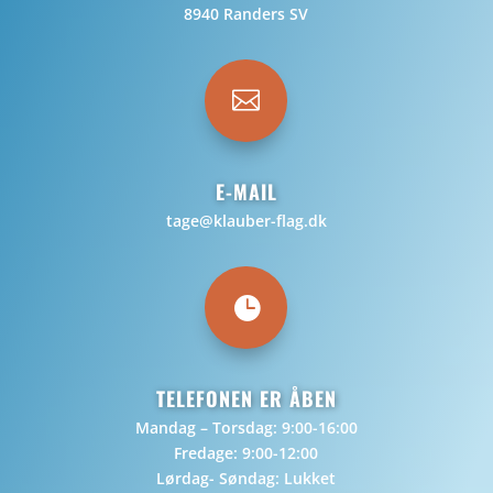
8940 Randers SV

E-MAIL
tage@klauber-flag.dk

TELEFONEN ER ÅBEN
Mandag – Torsdag: 9:00-16:00
Fredage: 9:00-12:00
Lørdag- Søndag: Lukket