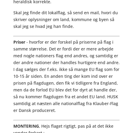
heraldisk korrekte.
Skal jeg finde dit lokalflag, så send en mail, hvori du
skriver oplysninger om land, kommune og byen så
skal jeg se hvad jeg han finde.
Priser
- hvorfor er der forskel på priserne på flag i
samme størrelse. Det er fordi der er mere arbejde
med nogle nationers flag end andres, og samtidig er
der andre nationer der handles hurtigere end andre.
I dag sælges der f.eks. ikke så mange EU flag som for
10-15 år siden. En anden ting der kom ind over er
prisen på flagdugen, den fik vi tidligere fra England,
men da de forlod EU blev det for dyrt at handle der,
så nu kommer flagdugen fra et andet EU land. HUSK
samtidig at næsten alle nationalflag fra Klauber-Flag
er Dansk produceret.
MONTERING
, Hejs flaget rigtigt, pas på at det ikke
vender forkert.: