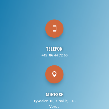

TELEFON
+45 86 44 72 60

ADRESSE
Tyvdalen 10, 3. sal lejl. 16
Vorup