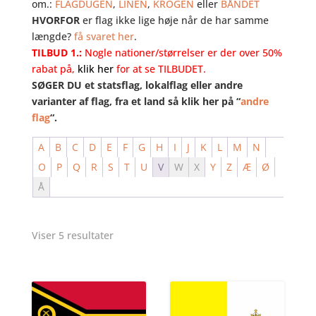
om.:
FLAGDUGEN
,
LINEN
,
KROGEN
eller
BÅNDET
HVORFOR
er flag ikke lige høje når de har samme
længde?
få svaret her
.
TILBUD 1.:
Nogle nationer/størrelser er der over 50%
rabat på,
klik her
for at se TILBUDET.
SØGER DU et statsflag, lokalflag eller andre
varianter af flag, fra et land så klik her på “
andre
flag
“.
A
B
C
D
E
F
G
H
I
J
K
L
M
N
O
P
Q
R
S
T
U
V
W
X
Y
Z
Æ
Ø
Å
Viser 5 resultater