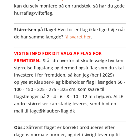
kan du selv montere på en rundstok, så har du gode
hurraflag/vifteflag.
Størrelsen på flage
t Hvorfor er flag ikke lige høje når
de har samme længde?
få svaret her
.
VIGTIG INFO FOR DIT VALG AF FLAG FOR
FREMTIDEN.:
Står du overfor at skulle vælge hvilken
størrelse flagstang og dermed også flag som du skal
investere i for fremtiden, så kan jeg (her i 2025)
oplyse at Klauber-Flag bibeholder flag i længden 50 -
100 - 150 - 225 - 275 - 325 cm, som svare til
flagstænger på 2 - 4 - 6 - 8 - 10 - 12 m i højden. ALLE
andre størrelser kan stadig leveres, send blot en
mail til tage@klauber-flag.dk
Obs.:
Såfremt flaget er korrekt produceres efter
dagens normale normer, og det i øvrigt lever op til