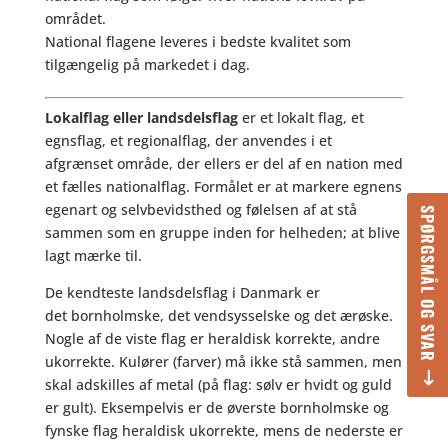
området.
National flagene leveres i bedste kvalitet som
tilgængelig på markedet i dag.
Lokalflag eller
landsdelsflag
er et lokalt flag, et
egnsflag, et regionalflag, der anvendes i et
afgrænset område, der ellers er del af en nation med
et fælles nationalflag. Formålet er at markere egnens
egenart og selvbevidsthed og følelsen af at stå
SPØRGSMÅL OG SVAR
sammen som en gruppe inden for helheden; at blive
lagt mærke til.
De kendteste landsdelsflag i Danmark er
det bornholmske, det vendsysselske og det ærøske.
Nogle af de viste flag er heraldisk korrekte, andre
ukorrekte. Kulører (farver) må ikke stå sammen, men
skal adskilles af metal (på flag: sølv er hvidt og guld
er gult). Eksempelvis er de øverste bornholmske og
fynske flag heraldisk ukorrekte, mens de nederste er