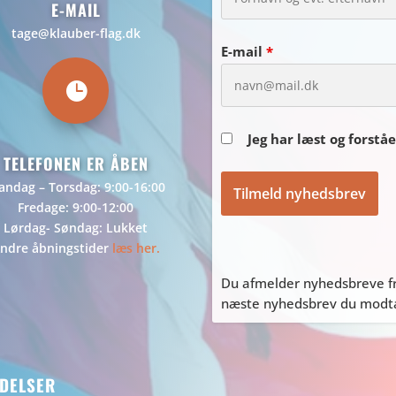
E-MAIL
tage@klauber-flag.dk
E-mail
*

Jeg har læst og forstå
TELEFONEN ER ÅBEN
ndag – Torsdag: 9:00-16:00
Fredage: 9:00-12:00
Lørdag- Søndag: Lukket
ndre åbningstider
læs her.
Du afmelder nyhedsbreve fr
næste nyhedsbrev du modtag
DELSER