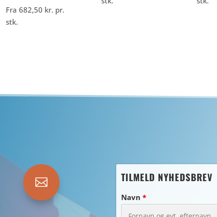
stk.
stk.
Fra
682,50
kr.
pr.
stk.
TILMELD NYHEDSBREV

Navn
*