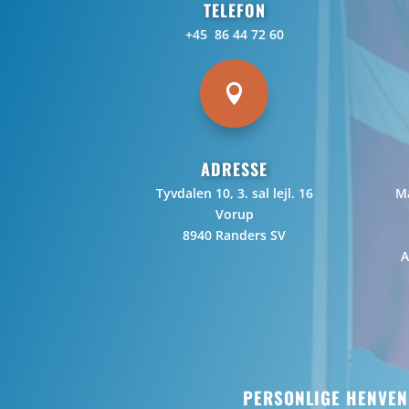
TELEFON
+45 86 44 72 60

ADRESSE
Tyvdalen 10, 3. sal lejl. 16
Ma
Vorup
8940 Randers SV
A
PERSONLIGE HENVEN