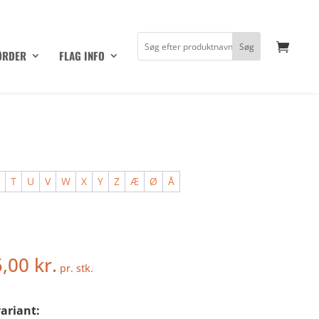
ØRDER
FLAG INFO
S
T
U
V
W
X
Y
Z
Æ
Ø
Å
5,00
kr.
pr. stk.
ariant: