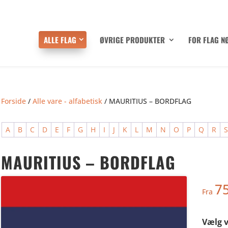
ALLE FLAG
ØVRIGE PRODUKTER
FOR FLAG N
Forside
/
Alle vare - alfabetisk
/ MAURITIUS – BORDFLAG
A
B
C
D
E
F
G
H
I
J
K
L
M
N
O
P
Q
R
MAURITIUS – BORDFLAG
7
Fra
Vælg v