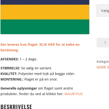
MAURIT
Der leveres kun flaget. KLIK HER for at købe en
-
bordstang.
BORDF
antal
AFSENDES:
1 – 2 dage.
Kategor
GODE 
STØRRELSE:
Se vælg en variant.
KVALITET:
Polyester med tryk på begge sider.
MONTERING.:
Flaget er på en snor.
Generelle oplysninger
om flaget samt andre
produkter, finder du ved at klikke her:
MAURITIUS
BESKRIVELSE