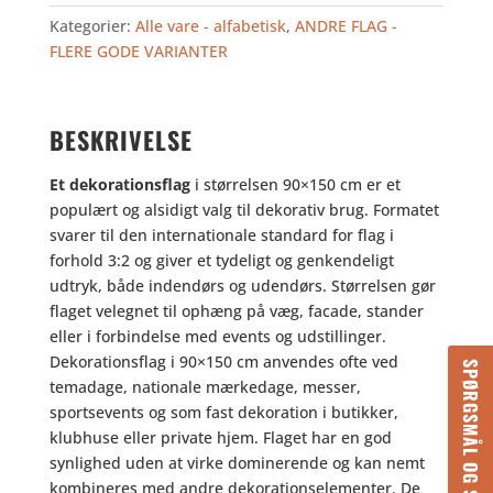
antal
Kategorier:
Alle vare - alfabetisk
,
ANDRE FLAG -
FLERE GODE VARIANTER
BESKRIVELSE
Et dekorationsflag
i størrelsen 90×150 cm er et
populært og alsidigt valg til dekorativ brug. Formatet
svarer til den internationale standard for flag i
forhold 3:2 og giver et tydeligt og genkendeligt
udtryk, både indendørs og udendørs. Størrelsen gør
flaget velegnet til ophæng på væg, facade, stander
eller i forbindelse med events og udstillinger.
Dekorationsflag i 90×150 cm anvendes ofte ved
SPØRGSMÅL OG SVAR
temadage, nationale mærkedage, messer,
sportsevents og som fast dekoration i butikker,
klubhuse eller private hjem. Flaget har en god
synlighed uden at virke dominerende og kan nemt
kombineres med andre dekorationselementer. De