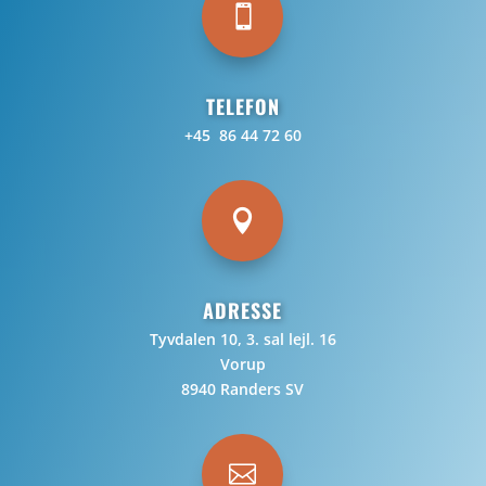

TELEFON
+45 86 44 72 60

ADRESSE
Tyvdalen 10, 3. sal lejl. 16
Vorup
8940 Randers SV
