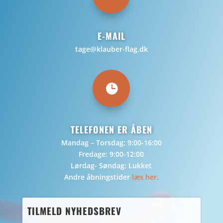
E-MAIL
tage@klauber-flag.dk

TELEFONEN ER ÅBEN
Mandag – Torsdag: 9:00-16:00
Fredage: 9:00-12:00
Lørdag- Søndag: Lukket
Andre åbningstider
læs her.
TILMELD NYHEDSBREV