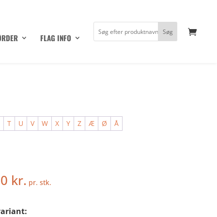
ØRDER
FLAG INFO
S
T
U
V
W
X
Y
Z
Æ
Ø
Å
50
kr.
pr. stk.
ariant: