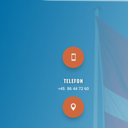

TELEFON
+45 86 44 72 60
