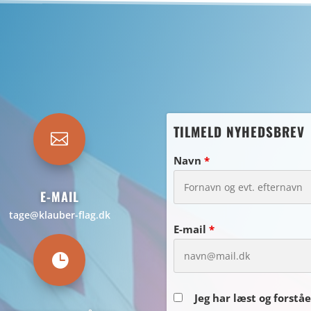
TILMELD NYHEDSBREV

Navn
*
E-MAIL
tage@klauber-flag.dk
E-mail
*

Jeg har læst og forstå