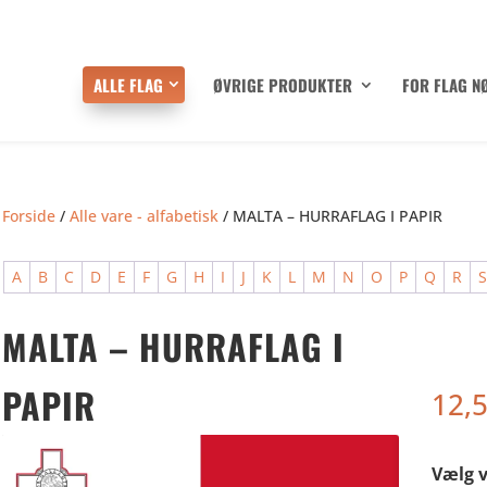
ALLE FLAG
ØVRIGE PRODUKTER
FOR FLAG N
Forside
/
Alle vare - alfabetisk
/ MALTA – HURRAFLAG I PAPIR
A
B
C
D
E
F
G
H
I
J
K
L
M
N
O
P
Q
R
MALTA – HURRAFLAG I
PAPIR
12,
Vælg v