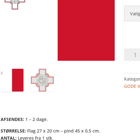
MALTA
-
HURRA
I
Kategor
PAPIR
GODE 
antal
AFSENDES:
1 – 2 dage.
STØRRELSE:
Flag 27 x 20 cm – pind 45 x 0,5 cm.
ANTAL:
Leveres fra 1 stk.