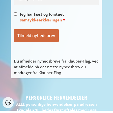
Jeg har læst og forstået
samtykkeerklæringen
*
Du afmelder nyhedsbreve fra Klauber-Flag, ved
at afmelde på det næste nyhedsbrev du
modtager fra Klauber-Flag.
PERSONLIGE HENVENDELSER
ALLE personlige henvendelser på adressen
Tyvdalen 10, bedes først aftales med Tage