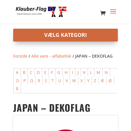
Forside
/
Alle vare - alfabetisk
/ JAPAN – DEKOFLAG
A
B
C
D
E
F
G
H
I
J
K
L
M
N
O
P
Q
R
S
T
U
V
W
X
Y
Z
Æ
Ø
Å
JAPAN – DEKOFLAG