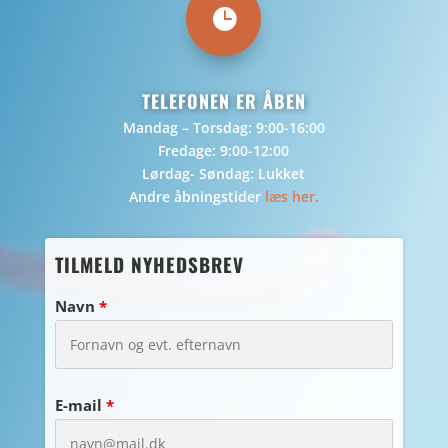

TELEFONEN ER ÅBEN
Mandag – Torsdag: 9:00-16:00
Fredage: 9:00-12:00
Lørdag- Søndag: Lukket
Andre åbningstider
læs her.
TILMELD NYHEDSBREV
Navn
*
E-mail
*