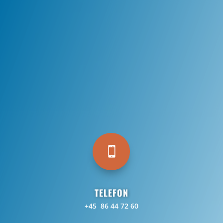

TELEFON
+45 86 44 72 60