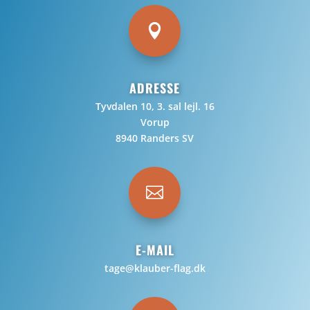

ADRESSE
Tyvdalen 10, 3. sal lejl. 16
Vorup
8940 Randers SV

E-MAIL
tage@klauber-flag.dk