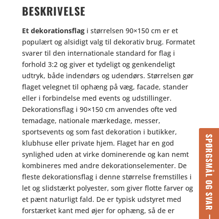
BESKRIVELSE
Et dekorationsflag
i størrelsen 90×150 cm er et
populært og alsidigt valg til dekorativ brug. Formatet
svarer til den internationale standard for flag i
forhold 3:2 og giver et tydeligt og genkendeligt
udtryk, både indendørs og udendørs. Størrelsen gør
flaget velegnet til ophæng på væg, facade, stander
eller i forbindelse med events og udstillinger.
Dekorationsflag i 90×150 cm anvendes ofte ved
temadage, nationale mærkedage, messer,
sportsevents og som fast dekoration i butikker,
SPØRGSMÅL OG SVAR
klubhuse eller private hjem. Flaget har en god
synlighed uden at virke dominerende og kan nemt
kombineres med andre dekorationselementer. De
fleste dekorationsflag i denne størrelse fremstilles i
let og slidstærkt polyester, som giver flotte farver og
et pænt naturligt fald. De er typisk udstyret med
forstærket kant med øjer for ophæng, så de er