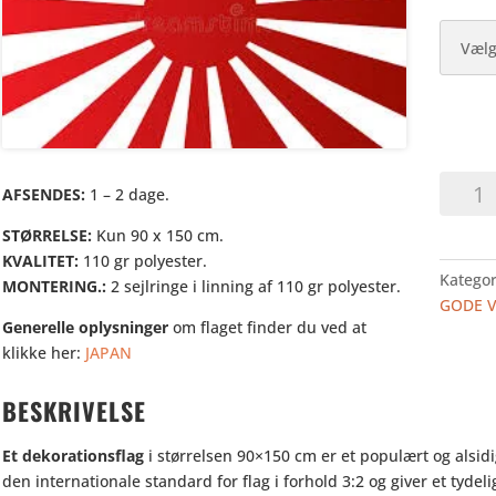
JAPAN
AFSENDES:
1 – 2 dage.
NAVY
-
STØRRELSE:
Kun 90 x 150 cm.
DEKOF
KVALITET:
110 gr polyester.
Kategor
antal
MONTERING.:
2 sejlringe i linning af 110 gr polyester.
GODE 
Generelle oplysninger
om flaget finder du ved at
klikke her:
JAPAN
BESKRIVELSE
Et dekorationsflag
i størrelsen 90×150 cm er et populært og alsidig
den internationale standard for flag i forhold 3:2 og giver et tyde