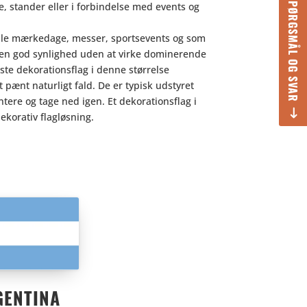
SPØRGSMÅL OG SVAR
e, stander eller i forbindelse med events og
ale mærkedage, messer, sportsevents og som
ar en god synlighed uden at virke dominerende
e dekorationsflag i denne størrelse
et pænt naturligt fald. De er typisk udstyret
ere og tage ned igen. Et dekorationsflag i
ekorativ flagløsning.
GENTINA