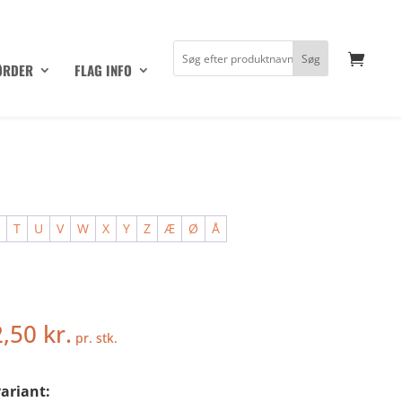
ØRDER
FLAG INFO
S
T
U
V
W
X
Y
Z
Æ
Ø
Å
2,50
kr.
pr. stk.
ariant: