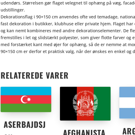
udendørs. Størrelsen gør flaget velegnet til ophæng på væg, facad
udstillinger.
Dekorationsflag i 90×150 cm anvendes ofte ved temadage, nation
fast dekoration i butikker, klubhuse eller private hjem. Flaget h
og kan nemt kombineres med andre dekorationselementer. De flest
fremstilles i let og slidstærkt polyester, som giver flotte farver og 
med forstærket kant med øjer for ophæng, så de er nemme at mont
90×150 cm er derfor et praktisk valg, når der ønskes en enkel og d
RELATEREDE VARER
ASERBAJDSJ
AR
AFGHANISTA