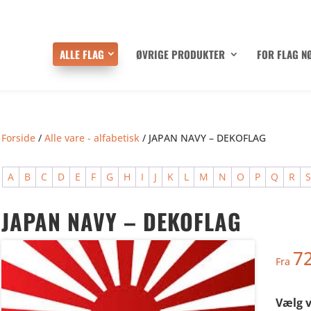
ALLE FLAG
ØVRIGE PRODUKTER
FOR FLAG N
Forside
/
Alle vare - alfabetisk
/ JAPAN NAVY – DEKOFLAG
A
B
C
D
E
F
G
H
I
J
K
L
M
N
O
P
Q
R
JAPAN NAVY – DEKOFLAG
7
Fra
Vælg v