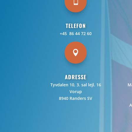

TELEFON
+45 86 44 72 60

ADRESSE
Tyvdalen 10, 3. sal lejl. 16
Ma
Vorup
8940 Randers SV
A