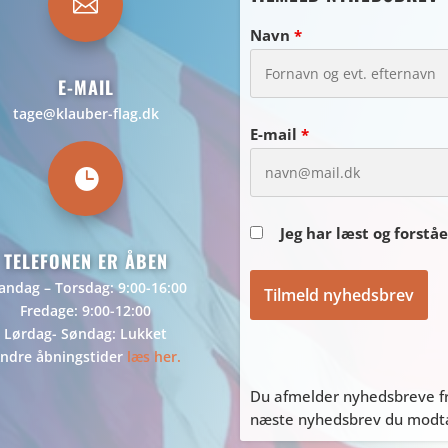

Navn
*
E-MAIL
tage@klauber-flag.dk
E-mail
*

Jeg har læst og forstå
TELEFONEN ER ÅBEN
ndag – Torsdag: 9:00-16:00
Fredage: 9:00-12:00
Lørdag- Søndag: Lukket
ndre åbningstider
læs her.
Du afmelder nyhedsbreve fr
næste nyhedsbrev du modtag