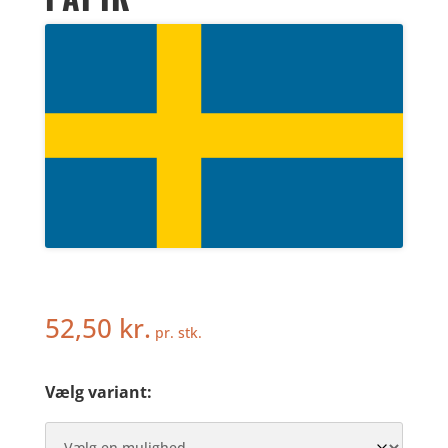
52,50
kr.
pr. stk.
Vælg variant: