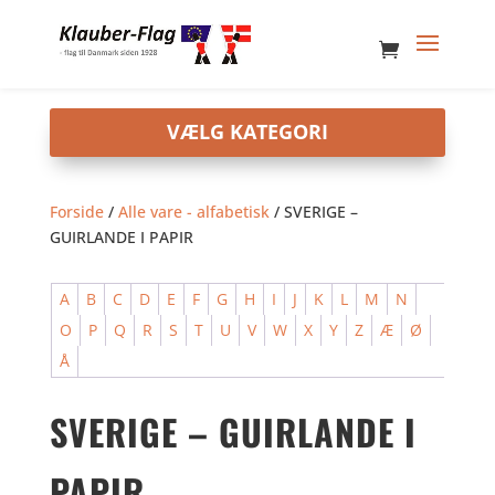
Forside
/
Alle vare - alfabetisk
/ SVERIGE –
GUIRLANDE I PAPIR
A
B
C
D
E
F
G
H
I
J
K
L
M
N
O
P
Q
R
S
T
U
V
W
X
Y
Z
Æ
Ø
Å
SVERIGE – GUIRLANDE I
PAPIR