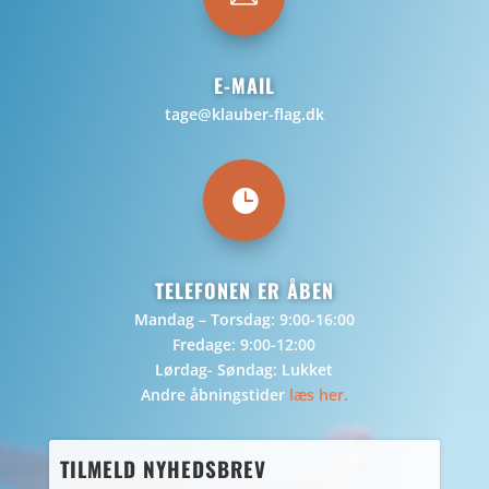
E-MAIL
tage@klauber-flag.dk

TELEFONEN ER ÅBEN
Mandag – Torsdag: 9:00-16:00
Fredage: 9:00-12:00
Lørdag- Søndag: Lukket
Andre åbningstider
læs her.
TILMELD NYHEDSBREV