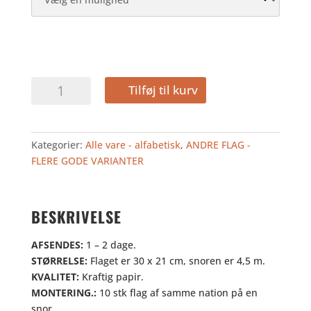
SVERIGE
Tilføj til kurv
-
GUIRLANDE
I
Kategorier:
Alle vare - alfabetisk
,
ANDRE FLAG -
PAPIR
FLERE GODE VARIANTER
antal
BESKRIVELSE
AFSENDES:
1 – 2 dage.
STØRRELSE:
Flaget er 30 x 21 cm, snoren er 4,5 m.
KVALITET:
Kraftig papir.
MONTERING.:
10 stk flag af samme nation på en
snor.