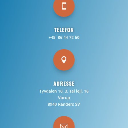

TELEFON
+45 86 44 72 60

ADRESSE
Tyvdalen 10, 3. sal lejl. 16
Vorup
8940 Randers SV
