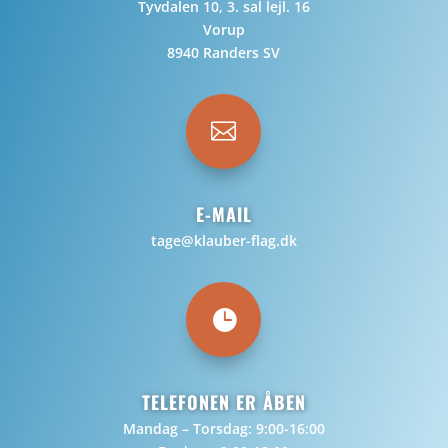
Tyvdalen 10, 3. sal lejl. 16
Vorup
8940 Randers SV

E-MAIL
tage@klauber-flag.dk

TELEFONEN ER ÅBEN
Mandag – Torsdag: 9:00-16:00