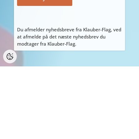
Du afmelder nyhedsbreve fra Klauber-Flag, ved
at afmelde på det næste nyhedsbrev du
modtager fra Klauber-Flag.
PERSONLIGE HENVENDELSER
ALLE personlige henvendelser på adressen
Tyvdalen 10, bedes først aftales med Tage
på
tage@klauber-flag.dk
eller 86447260, da jeg
kan være kortvarigt “ude af huset”, gå ikke
forgæves.
BEMÆRK: Der er ikke muligt at handle eller
afhente på adressen.