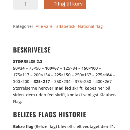
BELIZE
Tilføj til kurv
antal
Kategorier:
Alle vare - alfabetisk
,
National flag
BESKRIVELSE
STØRRELSE 2:3
50×34
– 75×50 –
100×67
– 125×84 –
150×100
–
175×117 – 200×134 –
225×150
– 250×167 –
275×184
–
300×200 –
325×217
– 350×234 – 375×250 – 400×267
Størrelserne herover
med fed
skrift, købes her på
siden, dem uden fed skrift, kontakt venligst Klauber-
Flag.
BELIZES FLAGS HISTORIE
Belize flag
(Belize flag) blev officielt vedtaget den 21.