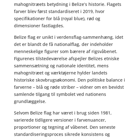
mahognitræets betydning i Belize’s historie. Flagets
farver blev først standardiseret i 2019, hvor
specifikationer for blå (royal blue), rød og
dimensioner fastlagdes.
Belize flag er unikt i verdensflag-sammenhæng, idet
det er blandt de få nationalflag, der indeholder
menneskelige figurer som bærere af rigsvåbenet.
Figurenes tilstedeværelse afspejler Belizes etniske
sammensætning og nationale identitet, mens
mahognitræet og værktøjerne hylder landets
historiske skovbrugsøkonomi. Den politiske balance i
farverne – blå og røde striber – vidner om en bevidst
samlende tilgang til symbolet ved nationens
grundlæggelse.
Selvom Belize flag har været i brug siden 1981,
varierede tidligere versioner i farvenuancer,
proportioner og tegning af våbenet. Den seneste
standardiseringsproces sikrede konsistens og