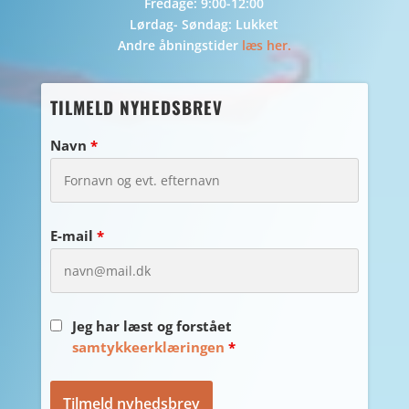
Fredage: 9:00-12:00
Lørdag- Søndag: Lukket
Andre åbningstider
læs her.
TILMELD NYHEDSBREV
Navn
*
E-mail
*
Jeg har læst og forstået
samtykkeerklæringen
*