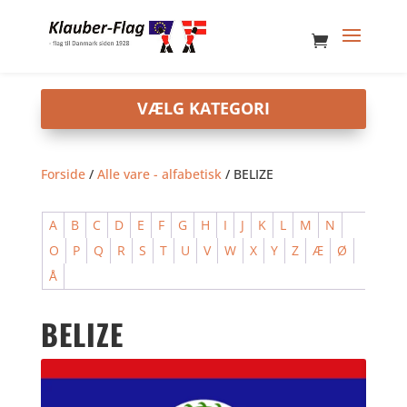
Forside
/
Alle vare - alfabetisk
/ BELIZE
A
B
C
D
E
F
G
H
I
J
K
L
M
N
O
P
Q
R
S
T
U
V
W
X
Y
Z
Æ
Ø
Å
BELIZE