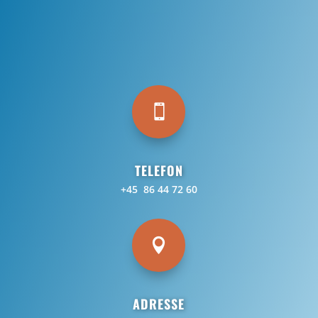

TELEFON
+45 86 44 72 60

ADRESSE