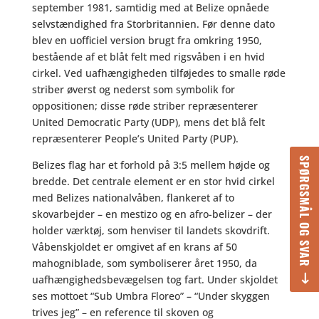
september 1981, samtidig med at Belize opnåede
selvstændighed fra Storbritannien. Før denne dato
blev en uofficiel version brugt fra omkring 1950,
bestående af et blåt felt med rigsvåben i en hvid
cirkel. Ved uafhængigheden tilføjedes to smalle røde
striber øverst og nederst som symbolik for
oppositionen; disse røde striber repræsenterer
United Democratic Party (UDP), mens det blå felt
repræsenterer People’s United Party (PUP).
SPØRGSMÅL OG SVAR
Belizes flag har et forhold på 3:5 mellem højde og
bredde. Det centrale element er en stor hvid cirkel
med Belizes nationalvåben, flankeret af to
skovarbejder – en mestizo og en afro-belizer – der
holder værktøj, som henviser til landets skovdrift.
Våbenskjoldet er omgivet af en krans af 50
mahogniblade, som symboliserer året 1950, da
uafhængighedsbevægelsen tog fart. Under skjoldet
ses mottoet “Sub Umbra Floreo” – “Under skyggen
trives jeg” – en reference til skoven og