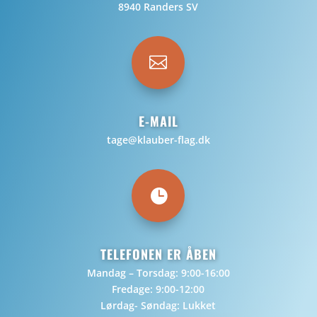
8940 Randers SV

E-MAIL
tage@klauber-flag.dk

TELEFONEN ER ÅBEN
Mandag – Torsdag: 9:00-16:00
Fredage: 9:00-12:00
Lørdag- Søndag: Lukket