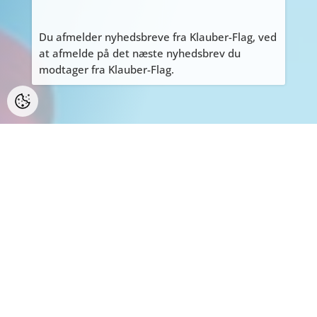
Du afmelder nyhedsbreve fra Klauber-Flag, ved
at afmelde på det næste nyhedsbrev du
modtager fra Klauber-Flag.
PERSONLIGE HENVENDELSER
ALLE personlige henvendelser på adressen
Tyvdalen 10, bedes først aftales med Tage
på
tage@klauber-flag.dk
eller 86447260, da jeg
kan være kortvarigt “ude af huset”, gå ikke
forgæves.
BEMÆRK: Der er ikke muligt at handle eller
afhente på adressen.