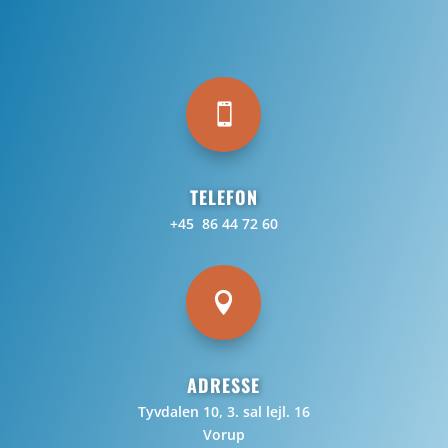

TELEFON
+45 86 44 72 60

ADRESSE
Tyvdalen 10, 3. sal lejl. 16
Vorup