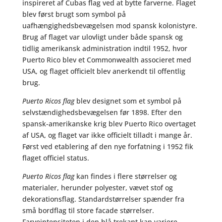
inspireret af Cubas flag ved at bytte farverne. Flaget
blev først brugt som symbol på
uafhængighedsbevægelsen mod spansk kolonistyre.
Brug af flaget var ulovligt under både spansk og
tidlig amerikansk administration indtil 1952, hvor
Puerto Rico blev et Commonwealth associeret med
USA, og flaget officielt blev anerkendt til offentlig
brug.
Puerto Ricos flag
blev designet som et symbol på
selvstændighedsbevægelsen før 1898. Efter den
spansk-amerikanske krig blev Puerto Rico overtaget
af USA, og flaget var ikke officielt tilladt i mange år.
Først ved etablering af den nye forfatning i 1952 fik
flaget officiel status.
Puerto Ricos flag
kan findes i flere størrelser og
materialer, herunder polyester, vævet stof og
dekorationsflag. Standardstørrelser spænder fra
små bordflag til store facade størrelser.
Farveintensiteten i den blå trekant kan variere,