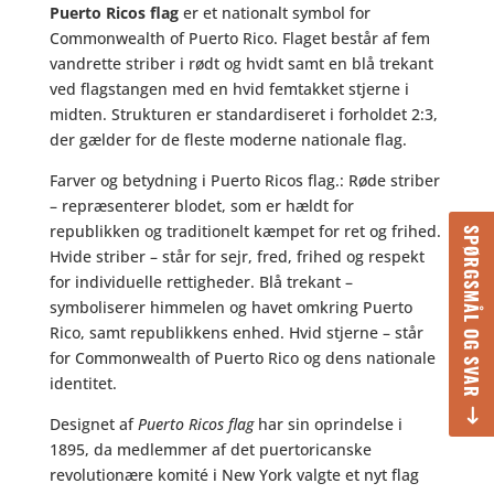
Puerto Ricos flag
er et nationalt symbol for
Commonwealth of Puerto Rico. Flaget består af fem
vandrette striber i rødt og hvidt samt en blå trekant
ved flagstangen med en hvid femtakket stjerne i
midten. Strukturen er standardiseret i forholdet 2:3,
der gælder for de fleste moderne nationale flag.
Farver og betydning i Puerto Ricos flag.: Røde striber
– repræsenterer blodet, som er hældt for
republikken og traditionelt kæmpet for ret og frihed.
SPØRGSMÅL OG SVAR
Hvide striber – står for sejr, fred, frihed og respekt
for individuelle rettigheder. Blå trekant –
symboliserer himmelen og havet omkring Puerto
Rico, samt republikkens enhed. Hvid stjerne – står
for Commonwealth of Puerto Rico og dens nationale
identitet.
Designet af
Puerto Ricos flag
har sin oprindelse i
1895, da medlemmer af det puertoricanske
revolutionære komité i New York valgte et nyt flag