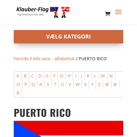
Forside
/
Alle vare - alfabetisk
/ PUERTO RICO
A
B
C
D
E
F
G
H
I
J
K
L
M
N
O
P
Q
R
S
T
U
V
W
X
Y
Z
Æ
Ø
Å
PUERTO RICO