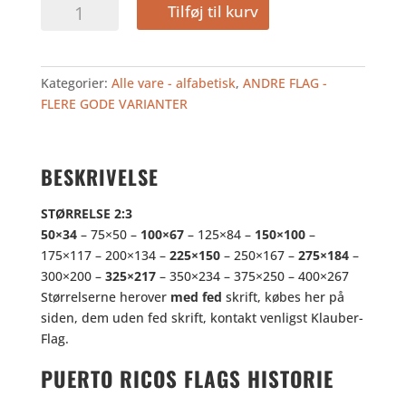
PUERTO
Tilføj til kurv
RICO
antal
Kategorier:
Alle vare - alfabetisk
,
ANDRE FLAG -
FLERE GODE VARIANTER
BESKRIVELSE
STØRRELSE 2:3
50×34
– 75×50 –
100×67
– 125×84 –
150×100
–
175×117 – 200×134 –
225×150
– 250×167 –
275×184
–
300×200 –
325×217
– 350×234 – 375×250 – 400×267
Størrelserne herover
med fed
skrift, købes her på
siden, dem uden fed skrift, kontakt venligst Klauber-
Flag.
PUERTO RICOS FLAGS HISTORIE