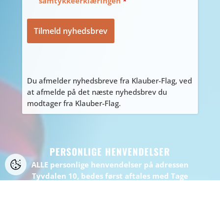
samtykkeerklæringen
*
Du afmelder nyhedsbreve fra Klauber-Flag, ved
at afmelde på det næste nyhedsbrev du
modtager fra Klauber-Flag.
PERSONLIGE HENVENDELSER
ALLE personlige henvendelser på adressen
Tyvdalen 10, bedes først aftales med Tage
på
tage@klauber-flag.dk
eller 86447260, da jeg
kan være kortvarigt “ude af huset”, gå ikke
forgæves.