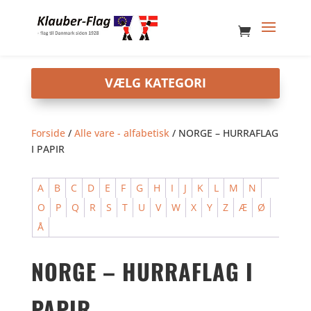
Forside
/
Alle vare - alfabetisk
/ NORGE – HURRAFLAG
I PAPIR
A
B
C
D
E
F
G
H
I
J
K
L
M
N
O
P
Q
R
S
T
U
V
W
X
Y
Z
Æ
Ø
Å
NORGE – HURRAFLAG I
PAPIR