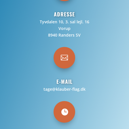
ADRESSE
Tyvdalen 10, 3. sal lejl. 16
Vorup
8940 Randers SV

E-MAIL
tage@klauber-flag.dk
