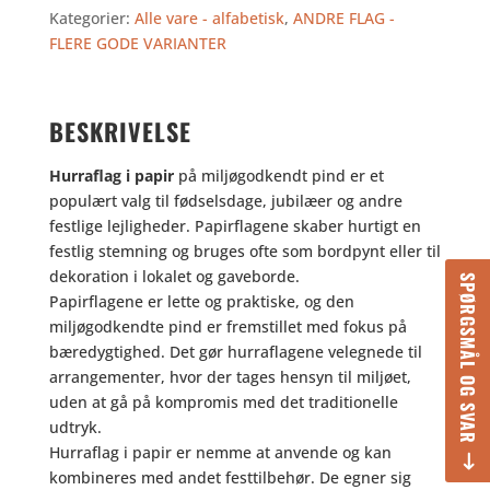
Kategorier:
Alle vare - alfabetisk
,
ANDRE FLAG -
PAPIR
FLERE GODE VARIANTER
antal
BESKRIVELSE
Hurraflag i papir
på miljøgodkendt pind er et
populært valg til fødselsdage, jubilæer og andre
festlige lejligheder. Papirflagene skaber hurtigt en
festlig stemning og bruges ofte som bordpynt eller til
dekoration i lokalet og gaveborde.
SPØRGSMÅL OG SVAR
Papirflagene er lette og praktiske, og den
miljøgodkendte pind er fremstillet med fokus på
bæredygtighed. Det gør hurraflagene velegnede til
arrangementer, hvor der tages hensyn til miljøet,
uden at gå på kompromis med det traditionelle
udtryk.
Hurraflag i papir er nemme at anvende og kan
kombineres med andet festtilbehør. De egner sig