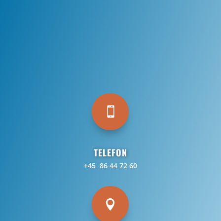

TELEFON
+45 86 44 72 60
