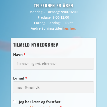
TELEFONEN ER ÅBEN
Mandag – Torsdag: 9:00-16:00
Fredage: 9:00-12:00
Lørdag- Søndag: Lukket
Andre åbningstider
læs her.
TILMELD NYHEDSBREV
Navn
*
E-mail
*
Jeg har læst og forstået