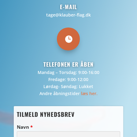
E-MAIL
tage@klauber-flag.dk

TELEFONEN ER ÅBEN
Mandag – Torsdag: 9:00-16:00
Fredage: 9:00-12:00
Lørdag- Søndag: Lukket
Andre åbningstider
læs her.
TILMELD NYHEDSBREV
Navn
*