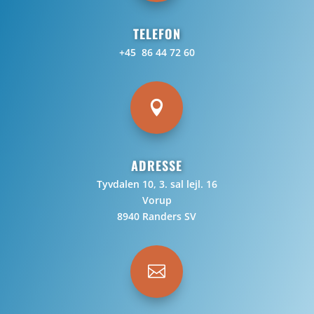
TELEFON
+45 86 44 72 60

ADRESSE
Tyvdalen 10, 3. sal lejl. 16
Vorup
8940 Randers SV
