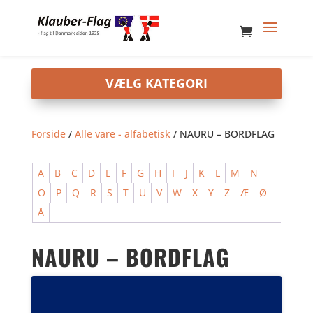
Forside
/
Alle vare - alfabetisk
/ NAURU – BORDFLAG
A
B
C
D
E
F
G
H
I
J
K
L
M
N
O
P
Q
R
S
T
U
V
W
X
Y
Z
Æ
Ø
Å
NAURU – BORDFLAG