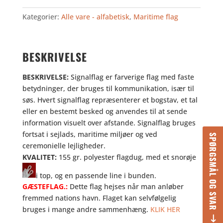
antal
Kategorier:
Alle vare - alfabetisk
,
Maritime flag
BESKRIVELSE
BESKRIVELSE:
Signalflag er farverige flag med faste
betydninger, der bruges til kommunikation, især til
søs. Hvert signalflag repræsenterer et bogstav, et tal
eller en bestemt besked og anvendes til at sende
information visuelt over afstande. Signalflag bruges
fortsat i sejlads, maritime miljøer og ved
SPØRGSMÅL OG SVAR
ceremonielle lejligheder.
KVALITET:
155 gr. polyester flagdug, med et snorøje
i top, og en passende line i bunden.
GÆSTEFLAG.:
Dette flag hejses når man anløber
fremmed nations havn. Flaget kan selvfølgelig
bruges i mange andre sammenhæng.
KLIK HER