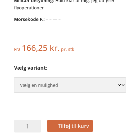
Militær betydning:
Hold klar af mig, jeg udfører
flyoperationer
Morsekode F.:
– – — –
166,25
kr.
Fra
pr. stk.
Vælg variant:
F
Tilføj til kurv
-
FOXTOT