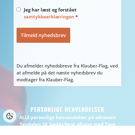
Jeg har læst og forstået
samtykkeerklæringen
*
Du afmelder nyhedsbreve fra Klauber-Flag, ved
at afmelde på det næste nyhedsbrev du
modtager fra Klauber-Flag.
PERSONLIGE HENVENDELSER
ALLE personlige henvendelser på adressen
Tyvdalen 10, bedes først aftales med Tage
på
tage@klauber-flag.dk
eller 86447260, da jeg