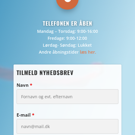
TELEFONEN ER ÅBEN
Mandag – Torsdag: 9:00-16:00
Fredage: 9:00-12:00
Lørdag- Søndag: Lukket
Andre åbningstider
læs her.
TILMELD NYHEDSBREV
Navn
*
E-mail
*