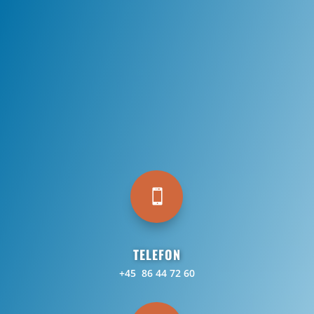

TELEFON
+45 86 44 72 60