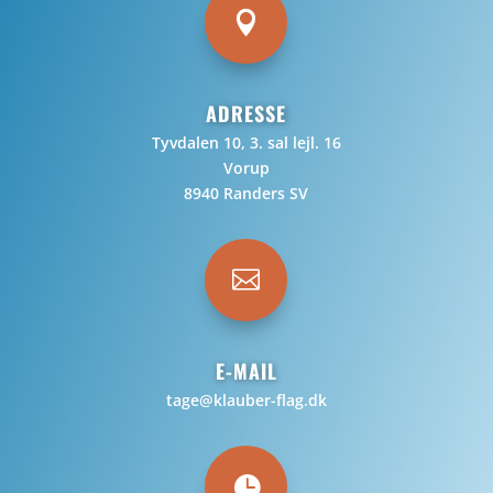

ADRESSE
Tyvdalen 10, 3. sal lejl. 16
Vorup
8940 Randers SV

E-MAIL
tage@klauber-flag.dk
