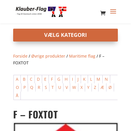
Forside
/
Øvrige produkter
/
Maritime flag
/ F –
FOXTOT
A
B
C
D
E
F
G
H
I
J
K
L
M
N
O
P
Q
R
S
T
U
V
W
X
Y
Z
Æ
Ø
Å
F – FOXTOT