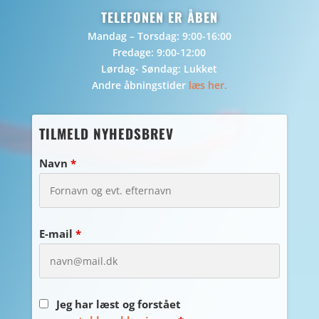
TELEFONEN ER ÅBEN
Mandag – Torsdag: 9:00-16:00
Fredage: 9:00-12:00
Lørdag- Søndag: Lukket
Andre åbningstider
læs her.
TILMELD NYHEDSBREV
Navn
*
E-mail
*
Jeg har læst og forstået