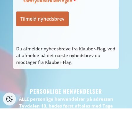
samtykkeerklæringen
*
Du afmelder nyhedsbreve fra Klauber-Flag, ved
at afmelde på det næste nyhedsbrev du
modtager fra Klauber-Flag.
PERSONLIGE HENVENDELSER
ALLE personlige henvendelser på adressen
Tyvdalen 10, bedes først aftales med Tage
på
tage@klauber-flag.dk
eller 86447260, da jeg
kan være kortvarigt “ude af huset”, gå ikke
forgæves.