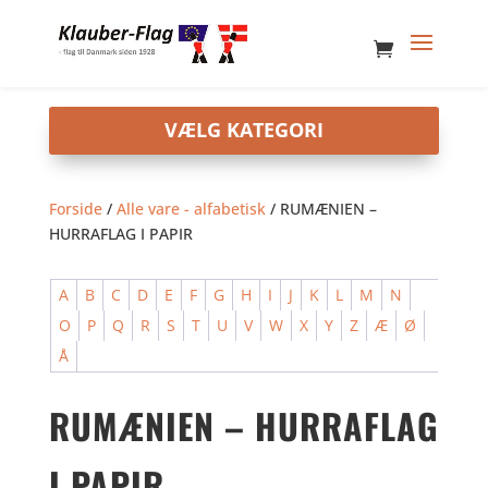
Forside
/
Alle vare - alfabetisk
/ RUMÆNIEN –
HURRAFLAG I PAPIR
A
B
C
D
E
F
G
H
I
J
K
L
M
N
O
P
Q
R
S
T
U
V
W
X
Y
Z
Æ
Ø
Å
RUMÆNIEN – HURRAFLAG
I PAPIR