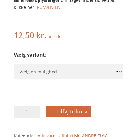
Generelle oplysninger
om flaget finder du ved at
klikke her:
RUMÆNIEN
12,50
kr.
pr. stk.
Vælg variant:
RUMÆNIEN
Tilføj til kurv
-
HURRAFLAG
I
Kategorier:
Alle vare - alfabetisk
,
ANDRE FLAG -