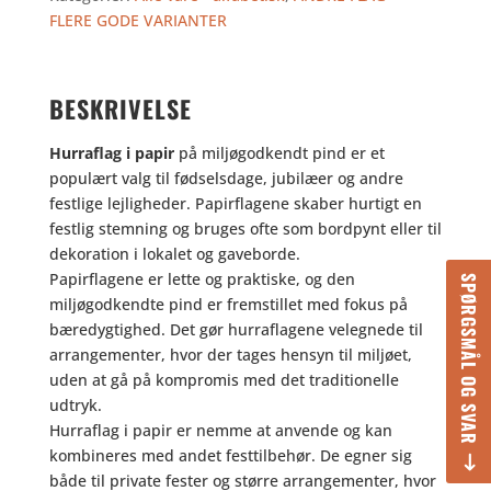
PAPIR
FLERE GODE VARIANTER
antal
BESKRIVELSE
Hurraflag i papir
på miljøgodkendt pind er et
populært valg til fødselsdage, jubilæer og andre
festlige lejligheder. Papirflagene skaber hurtigt en
festlig stemning og bruges ofte som bordpynt eller til
dekoration i lokalet og gaveborde.
Papirflagene er lette og praktiske, og den
SPØRGSMÅL OG SVAR
miljøgodkendte pind er fremstillet med fokus på
bæredygtighed. Det gør hurraflagene velegnede til
arrangementer, hvor der tages hensyn til miljøet,
uden at gå på kompromis med det traditionelle
udtryk.
Hurraflag i papir er nemme at anvende og kan
kombineres med andet festtilbehør. De egner sig
både til private fester og større arrangementer, hvor