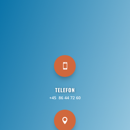

TELEFON
+45 86 44 72 60
