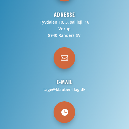
ADRESSE
Tyvdalen 10, 3. sal lejl. 16
Vorup
8940 Randers SV

E-MAIL
tage@klauber-flag.dk
