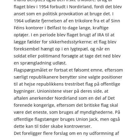
flaget blev i 1954 forbudt i Nordirland, fordi det blev
anset som en politisk provokation at bruge det. I
1964 udløste fjernelsen af en trikolore fra et af Sinn
Féins kontorer i Belfast to dage lange, kraftige
optøjer. I en periode blev flaget brugt af IRA til at
lægge fælder for sikkerhedsstyrkerne; et flag blev
foreksembel hængt op i en lygtepæl, og når en
soldat eller politimand forsøgte at tage det ned blev
en sprængladning udløst.
Flagspørgsmålet er fortsat et følsomt emne, eftersom
særligt republikanere benytter sine valgte positioner
til at hejse republikkens trestribet flag på offentlige
bygninger. Unionistene viser på deres side, at
aftalen anerkender Nordirland som en del af Det
forenede kongerige, eftersom det britiske flag skal
være det eneste, som bruges af myndighederne. På
offentlige flagstænger bruges Union Jack, men også
dette kan til tider skabe kontroverser.
Det foreligger flere forslag om en ny udformning af