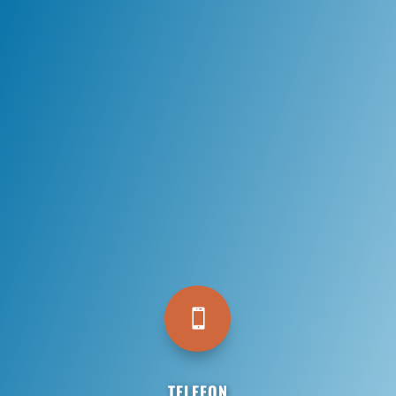

TELEFON