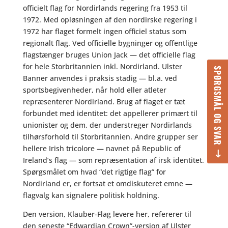
officielt flag for Nordirlands regering fra 1953 til
1972. Med opløsningen af den nordirske regering i
1972 har flaget formelt ingen officiel status som
regionalt flag. Ved officielle bygninger og offentlige
flagstænger bruges Union Jack — det officielle flag
for hele Storbritannien inkl. Nordirland. Ulster
SPØRGSMÅL OG SVAR
Banner anvendes i praksis stadig — bl.a. ved
sportsbegivenheder, når hold eller atleter
repræsenterer Nordirland. Brug af flaget er tæt
forbundet med identitet: det appellerer primært til
unionister og dem, der understreger Nordirlands
tilhørsforhold til Storbritannien. Andre grupper ser
hellere Irish tricolore — navnet på Republic of
Ireland’s flag — som repræsentation af irsk identitet.
Spørgsmålet om hvad “det rigtige flag” for
Nordirland er, er fortsat et omdiskuteret emne —
flagvalg kan signalere politisk holdning.
Den version, Klauber-Flag levere her, refererer til
den seneste “Edwardian Crown”-version af Ulster