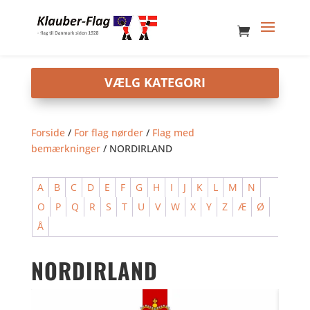
Forside
/
For flag nørder
/
Flag med
bemærkninger
/ NORDIRLAND
A
B
C
D
E
F
G
H
I
J
K
L
M
N
O
P
Q
R
S
T
U
V
W
X
Y
Z
Æ
Ø
Å
NORDIRLAND