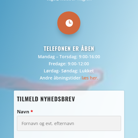

TELEFONEN ER ÅBEN
Mandag – Torsdag: 9:00-16:00
Fredage: 9:00-12:00
Lørdag- Søndag: Lukket
Andre åbningstider
læs her.
TILMELD NYHEDSBREV
Navn
*