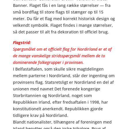
Banner. Flaget fås i en lang række størrelser — fra
små bordflag til store flags til stænger op til 15
meter. Du får et flag med korrekt historisk design og
velkendt symbolik. Flaget findes i mange størrelser,
så det passer til alt fra dekoration til officiel brug.
Flagstrid:
Spørgsmålet om et officielt flag for Nordirland er et af
de mange vanskelige stridsspørgsmål mellem de to
dominerende folkegrupper i provinsen.
I Belfastaftalen, som skulle sikre magtdelingen
mellem parterne i Nordirland, står der ingenting om
provinsens flag. Statsretsligt er Nordirland en del af
unionen med navnet Det forenede kongerige
Storbritannien og Nordirland, noget som
Republikken Irland, efter fredsaftalen i 1998, har
konstitutionelt anerkendt. Republikken gjorde
tidligere krav på Nordirland.
Blandt nationalister, tilhængere af foreningen med
Irland benyttes også den irske trikolore. Brug af