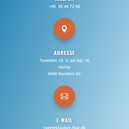
+45 86 44 72 60

ADRESSE
Tyvdalen 10, 3. sal lejl. 16
Vorup
8940 Randers SV

E-MAIL
tage@klauber-flag.dk