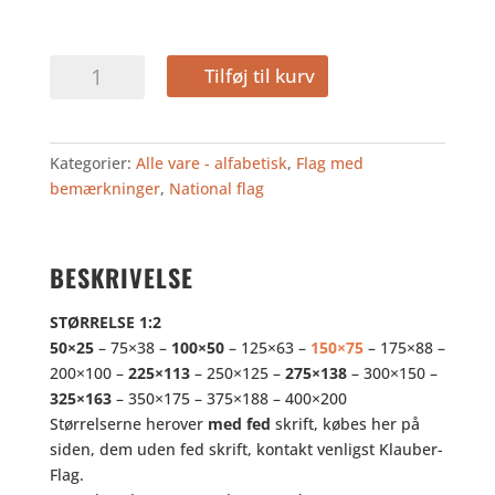
NORDIRLAND
Tilføj til kurv
antal
Kategorier:
Alle vare - alfabetisk
,
Flag med
bemærkninger
,
National flag
BESKRIVELSE
STØRRELSE 1:2
50×25
– 75×38 –
100×50
– 125×63 –
150×75
– 175×88 –
200×100 –
225×113
– 250×125 –
275×138
– 300×150 –
325×163
– 350×175 – 375×188 – 400×200
Størrelserne herover
med fed
skrift, købes her på
siden, dem uden fed skrift, kontakt venligst Klauber-
Flag.