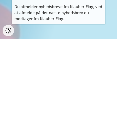
Du afmelder nyhedsbreve fra Klauber-Flag, ved
at afmelde på det næste nyhedsbrev du
modtager fra Klauber-Flag.
PERSONLIGE HENVENDELSER
ALLE personlige henvendelser på adressen
Tyvdalen 10, bedes først aftales med Tage
på
tage@klauber-flag.dk
eller 86447260, da jeg
kan være kortvarigt “ude af huset”, gå ikke
forgæves.
BEMÆRK: Der er ikke muligt at handle eller
afhente på adressen.
WEBDESIGN:
WEBBUREAUET INFOSERV
/ WEBHOTEL:
INFOSERV