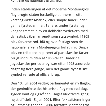
kongelig og national værdighed.
Inden etableringen af det moderne Montenegros
flag brugte staten forskellige bannere — ofte
korsflag (krstaš-barjak) eller simple faner under
gamle fyrstedømmer. Senere, under fyrste- og
kongedømmet, blev en dobbelthovedet-ørn med
dynastisk våben anvendt som statssymbol. I 1905
blev farverne rød, blå og hvid fastlagt som de
nationale farver i Montenegros forfatning. Derpå
blev en trikolore inspireret af pan-slaviske farver
brugt indtil midten af 1900-tallet. Under de
jugoslaviske perioder og især efter 1993 ændrede
flaget sig flere gange, men det gamle dynastiske
symbol var ude af officiel brug.
Den 13. juli 2004 vedtog parlamentet en ny flaglov,
der genindførte det historiske flag med rød dug,
gylden kant og rigsvåben. Flaget blev første gang
hejst officielt 15. juli 2004. Efter folkeafstemningen
og uafhængigheden i 2006 fortsatte Montenegros