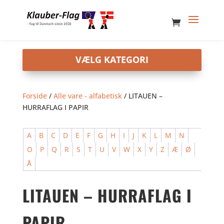
Forside
/
Alle vare - alfabetisk
/ LITAUEN –
HURRAFLAG I PAPIR
A
B
C
D
E
F
G
H
I
J
K
L
M
N
O
P
Q
R
S
T
U
V
W
X
Y
Z
Æ
Ø
Å
LITAUEN – HURRAFLAG I
PAPIR