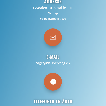
ADRESSE
Tyvdalen 10, 3. sal lejl. 16
Vorup
8940 Randers SV

E-MAIL
tage@klauber-flag.dk

TELEFONEN ER ÅBEN