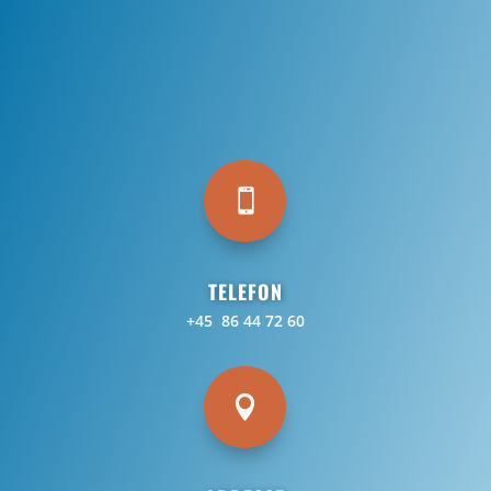

TELEFON
+45 86 44 72 60
