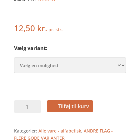
12,50
kr.
pr. stk.
Vælg variant:
LITAUEN
Tilføj til kurv
-
HURRAFLAG
I
Kategorier:
Alle vare - alfabetisk
,
ANDRE FLAG -
PAPIR
FLERE GODE VARIANTER
antal