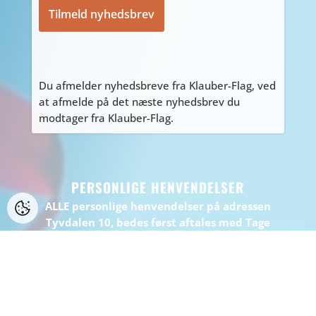
Du afmelder nyhedsbreve fra Klauber-Flag, ved
at afmelde på det næste nyhedsbrev du
modtager fra Klauber-Flag.
PERSONLIGE HENVENDELSER
ALLE personlige henvendelser på adressen
Tyvdalen 10, bedes først aftales med Tage
på
tage@klauber-flag.dk
eller 86447260, da jeg
kan være kortvarigt “ude af huset”, gå ikke
forgæves.
BEMÆRK: Der er ikke muligt at handle eller
afhente på adressen.