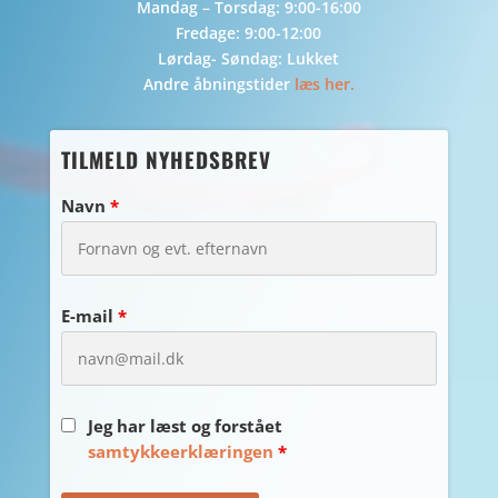
Mandag – Torsdag: 9:00-16:00
Fredage: 9:00-12:00
Lørdag- Søndag: Lukket
Andre åbningstider
læs her.
TILMELD NYHEDSBREV
Navn
*
E-mail
*
Jeg har læst og forstået
samtykkeerklæringen
*