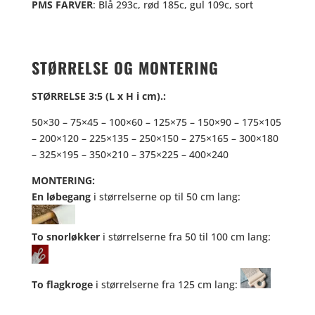
PMS FARVER
: Blå 293c, rød 185c, gul 109c, sort
STØRRELSE OG MONTERING
STØRRELSE 3:5 (L x H i cm).:
50×30 – 75×45 – 100×60 – 125×75 – 150×90 – 175×105
– 200×120 – 225×135 – 250×150 – 275×165 – 300×180
– 325×195 – 350×210 – 375×225 – 400×240
MONTERING:
En løbegang
i størrelserne op til 50 cm lang:
To snorløkker
i størrelserne fra 50 til 100 cm lang:
To flagkroge
i størrelserne fra 125 cm lang: