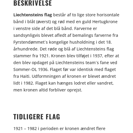
BESKRIVELSE
Liechtensteins flag
består af to lige store horisontale
bånd i blåt (øverst) og rød med en guld Hertugkrone
i venstre side af det blå bånd. Farverne er
sandsynligvis blevet afledt af bemalings farverne fra
Fyrstendømmet´s kongelige husholdning i det 18.
århundrede. Det røde og blå af Liechtensteins flag
stammer fra 1921. Kronen blev tilføjet i 1937, efter at
den blev opdaget på Liechtensteins team´s fane ved
Sommer-OL 1936. Flaget før var identisk med flaget
fra Haiti. Udformningen af kronen er blevet ændret
lidt i 1982. Flaget kan hænges lodret eller vandret,
men kronen altid forbliver oprejst.
TIDLIGERE FLAG
1921 – 1982 i perioden er kronen ændret flere