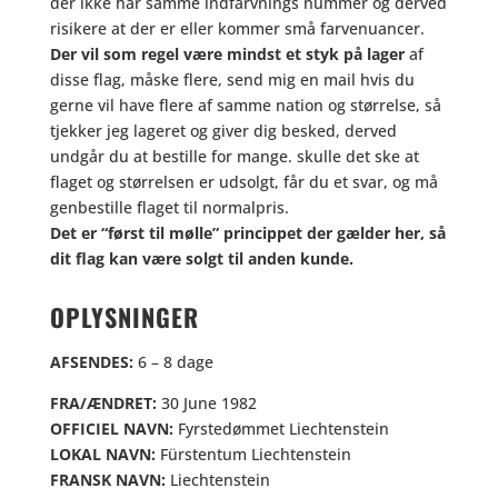
der ikke har samme indfarvnings nummer og derved
risikere at der er eller kommer små farvenuancer.
Der vil som regel være mindst et styk på lager
af
disse flag, måske flere, send mig en mail hvis du
gerne vil have flere af samme nation og størrelse, så
tjekker jeg lageret og giver dig besked, derved
undgår du at bestille for mange. skulle det ske at
flaget og størrelsen er udsolgt, får du et svar, og må
genbestille flaget til normalpris.
Det er “først til mølle” princippet der gælder her, så
dit flag kan være solgt til anden kunde.
OPLYSNINGER
AFSENDES:
6 – 8 dage
FRA/ÆNDRET:
30 June 1982
OFFICIEL NAVN:
Fyrstedømmet Liechtenstein
LOKAL NAVN:
Fürstentum Liechtenstein
FRANSK NAVN:
Liechtenstein