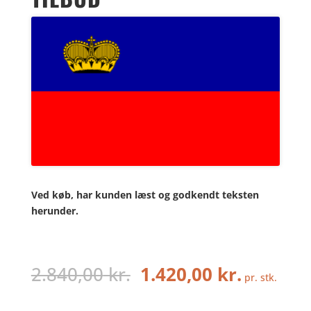
Ved køb, har kunden læst og godkendt teksten
herunder.
Den
Den
2.840,00
kr.
1.420,00
kr.
pr. stk.
oprindelige
aktuelle
pris
pris