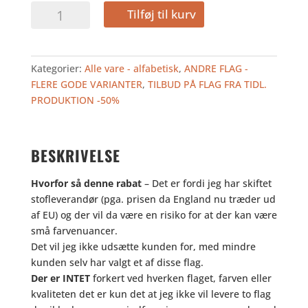
var:
er:
LIECHTENSTEIN
Tilføj til kurv
2.840,00
1.420,0
300
kr..
kr..
-
TILBUD
Kategorier:
Alle vare - alfabetisk
,
ANDRE FLAG -
antal
FLERE GODE VARIANTER
,
TILBUD PÅ FLAG FRA TIDL.
PRODUKTION -50%
BESKRIVELSE
Hvorfor så denne rabat
– Det er fordi jeg har skiftet
stofleverandør (pga. prisen da England nu træder ud
af EU) og der vil da være en risiko for at der kan være
små farvenuancer.
Det vil jeg ikke udsætte kunden for, med mindre
kunden selv har valgt et af disse flag.
Der er INTET
forkert ved hverken flaget, farven eller
kvaliteten det er kun det at jeg ikke vil levere to flag