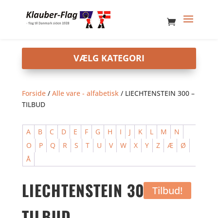
Forside
/
Alle vare - alfabetisk
/ LIECHTENSTEIN 300 –
TILBUD
A
B
C
D
E
F
G
H
I
J
K
L
M
N
O
P
Q
R
S
T
U
V
W
X
Y
Z
Æ
Ø
Å
LIECHTENSTEIN 300 –
Tilbud!
TILBUD