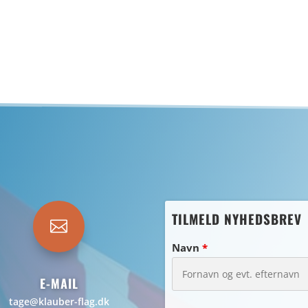
TILMELD NYHEDSBREV

Navn
*
E-MAIL
tage@klauber-flag.dk