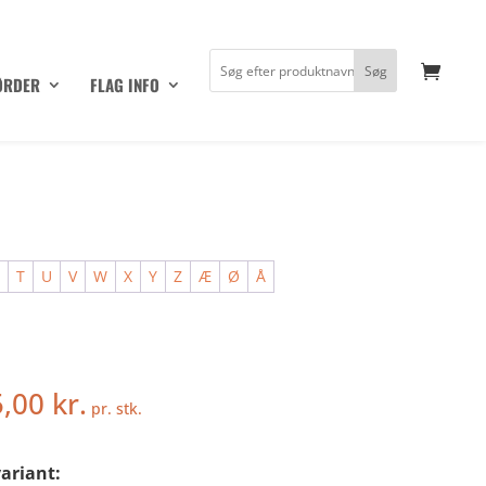
ØRDER
FLAG INFO
S
T
U
V
W
X
Y
Z
Æ
Ø
Å
5,00
kr.
pr. stk.
ariant: