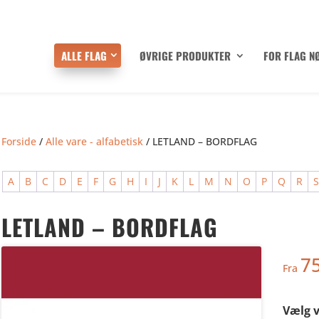
ALLE FLAG
ØVRIGE PRODUKTER
FOR FLAG N
Forside
/
Alle vare - alfabetisk
/ LETLAND – BORDFLAG
A
B
C
D
E
F
G
H
I
J
K
L
M
N
O
P
Q
R
LETLAND – BORDFLAG
7
Fra
Vælg v