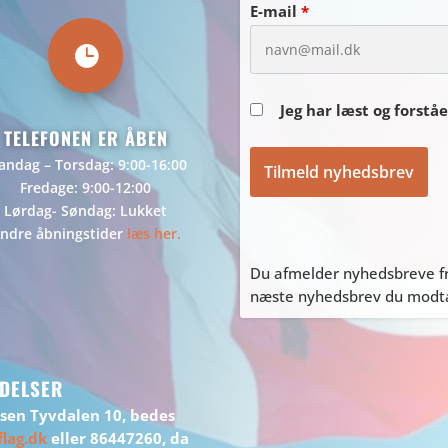
E-mail
*

Jeg har læst og forstå
TELEFONEN ER ÅBEN
ndag – Torsdag: 9:00-16:00
Fredage: 9:00-12:00
Lørdag- Søndag: Lukket
ndre åbningstider
læs her.
Du afmelder nyhedsbreve fr
næste nyhedsbrev du modtag
DELSER
ssen Tyvdalen 10, bedes
lag.dk
eller 86447260, da