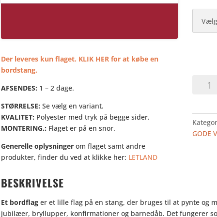
Der leveres kun flaget. KLIK HER for at købe en
bordstang.
LETLAN
AFSENDES:
1 – 2 dage.
-
BORDF
STØRRELSE:
Se vælg en variant.
antal
KVALITET:
Polyester med tryk på begge sider.
Kategor
MONTERING.:
Flaget er på en snor.
GODE 
Generelle oplysninger
om flaget samt andre
produkter, finder du ved at klikke her:
LETLAND
BESKRIVELSE
Et bordflag
er et lille flag på en stang, der bruges til at pynte og
jubilæer, bryllupper, konfirmationer og barnedåb. Det fungerer so