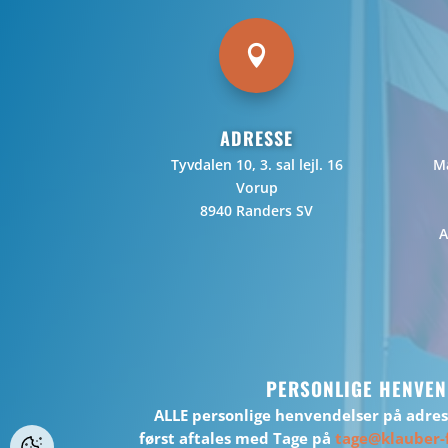

ADRESSE
Tyvdalen 10, 3. sal lejl. 16
Ma
Vorup
8940 Randers SV
A
PERSONLIGE HENVEN
ALLE personlige henvendelser på adre
først aftales med Tage på
tage@klauber-f