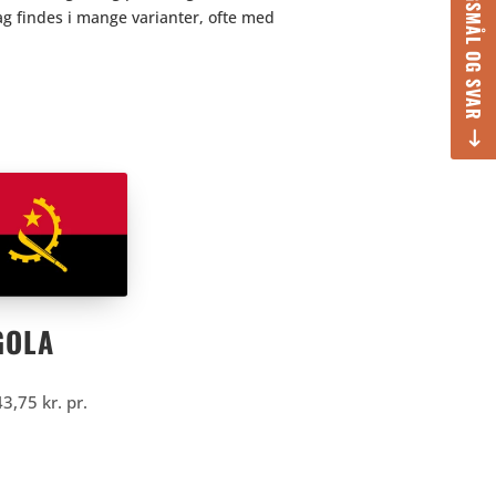
SPØRGSMÅL OG SVAR
ag findes i mange varianter, ofte med
GOLA
43,75
kr.
pr.