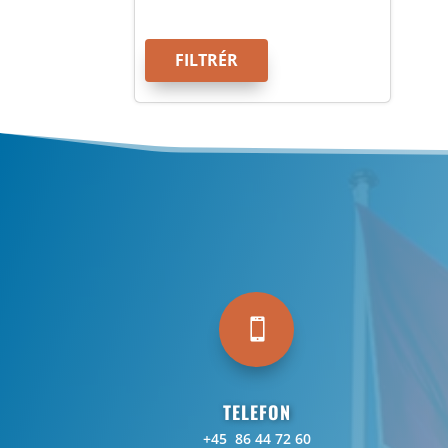
FILTRÉR

TELEFON
+45 86 44 72 60