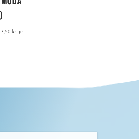
RMUDA
)
17,50
kr.
pr.