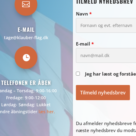
TILMELD NYHEDSBREV

Navn
*
E-MAIL
tage@klauber-flag.dk
E-mail
*

Jeg har læst og forstå
TELEFONEN ER ÅBEN
ndag – Torsdag: 9:00-16:00
Fredage: 9:00-12:00
Lørdag- Søndag: Lukket
ndre åbningstider
læs her.
Du afmelder nyhedsbreve fr
næste nyhedsbrev du modtag