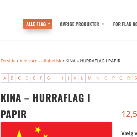
ALLE FLAG
ØVRIGE PRODUKTER
FOR FLAG N
Forside
/
Alle vare - alfabetisk
/ KINA – HURRAFLAG I PAPIR
A
B
C
D
E
F
G
H
I
J
K
L
M
N
O
P
Q
R
KINA – HURRAFLAG I
PAPIR
12,
Vælg v