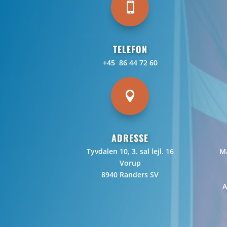

TELEFON
+45 86 44 72 60

ADRESSE
Tyvdalen 10, 3. sal lejl. 16
Ma
Vorup
8940 Randers SV
A