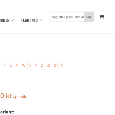
ØRDER
FLAG INFO
S
T
U
V
W
X
Y
Z
Æ
Ø
Å
50
kr.
pr. stk.
ariant: