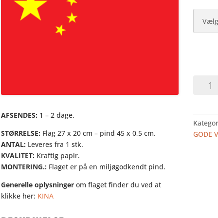
KINA
-
HURRA
I
AFSENDES:
1 – 2 dage.
Kategor
PAPIR
STØRRELSE:
Flag 27 x 20 cm – pind 45 x 0,5 cm.
GODE 
antal
ANTAL:
Leveres fra 1 stk.
KVALITET:
Kraftig papir.
MONTERING.:
Flaget er på en miljøgodkendt pind.
Generelle oplysninger
om flaget finder du ved at
klikke her:
KINA