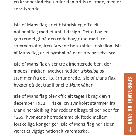
en kronbesiddelse under den britiske krone, men er
selvstyrende.
Isle of Mans flag er et historisk og officielt
nationalflag med et unikt design. Dette flag er
genkendeligt på den røde baggrund med tre
sammensatte, iron‑farvede ben kaldet triskelion. Isle
of Mans flag er et symbol på øens arv og selvstyre.
Isle of Mans flag viser tre afmonterede ben, der
mødes i midten. Motivet hedder
triskelion
og
stammer fra det 13. århundrede. Isle of Mans flag
SPØRGSMÅL OG SVAR
bygger på det traditionelle
Manx
våben.
Isle of Mans flag blev officielt taget i brug den 1.
december 1932. Triskelion‑symbolet stammer fra
Manx heraldik og har rødder tilbage til perioder før
1265, hvor øens herredømme skiftede mellem
forskellige kongeriger. Isle of Mans flag har siden
været et vigtigt nationalt varemærke.