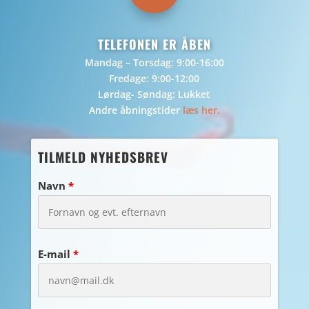
TELEFONEN ER ÅBEN
Mandag – Torsdag: 9:00-16:00
Fredage: 9:00-12:00
Lørdag- Søndag: Lukket
Andre åbningstider
læs her.
TILMELD NYHEDSBREV
Navn
*
E-mail
*