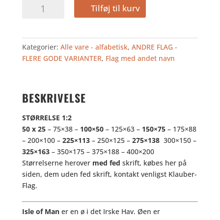
ISLE
Tilføj til kurv
OF
MAN
antal
Kategorier:
Alle vare - alfabetisk
,
ANDRE FLAG -
FLERE GODE VARIANTER
,
Flag med andet navn
BESKRIVELSE
STØRRELSE
1:2
50 x 25
– 75×38 –
100×50
– 125×63 –
150×75
– 175×88
– 200×100 –
225×113
– 250×125 –
275×138
300×150 –
325×163
– 350×175 – 375×188 – 400×200
Størrelserne herover
med fed
skrift, købes her på
siden, dem uden fed skrift, kontakt venligst Klauber-
Flag.
Isle of Man
er en ø i det Irske Hav. Øen er