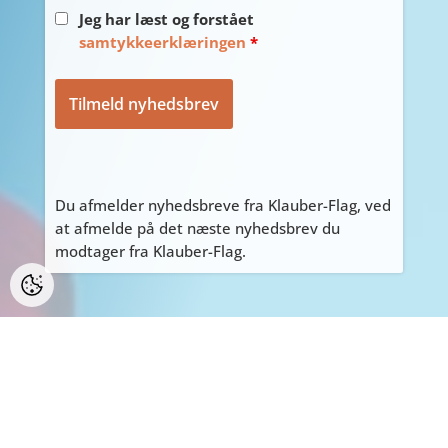
Jeg har læst og forstået
samtykkeerklæringen
*
Du afmelder nyhedsbreve fra Klauber-Flag, ved
at afmelde på det næste nyhedsbrev du
modtager fra Klauber-Flag.
PERSONLIGE HENVENDELSER
ALLE personlige henvendelser på adressen
Tyvdalen 10, bedes først aftales med Tage
på
tage@klauber-flag.dk
eller 86447260, da jeg
kan være kortvarigt “ude af huset”, gå ikke