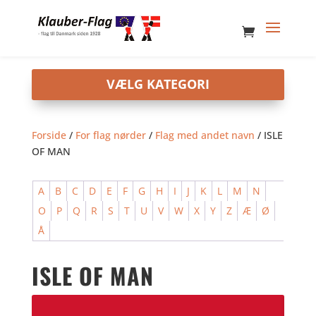
Forside
/
For flag nørder
/
Flag med andet navn
/ ISLE
OF MAN
A
B
C
D
E
F
G
H
I
J
K
L
M
N
O
P
Q
R
S
T
U
V
W
X
Y
Z
Æ
Ø
Å
ISLE OF MAN