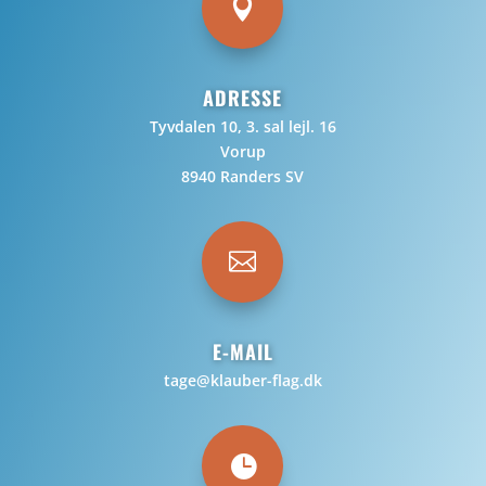

ADRESSE
Tyvdalen 10, 3. sal lejl. 16
Vorup
8940 Randers SV

E-MAIL
tage@klauber-flag.dk
