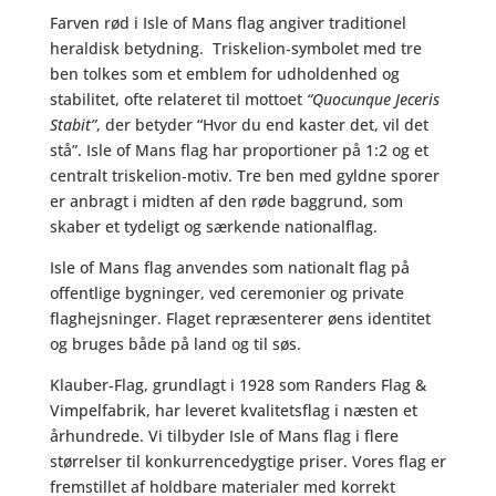
Farven rød i Isle of Mans flag angiver traditionel
heraldisk betydning. Triskelion‑symbolet med tre
ben tolkes som et emblem for udholdenhed og
stabilitet, ofte relateret til mottoet
“Quocunque Jeceris
Stabit”
, der betyder “Hvor du end kaster det, vil det
stå”. Isle of Mans flag har proportioner på 1:2 og et
centralt triskelion‑motiv. Tre ben med gyldne sporer
er anbragt i midten af den røde baggrund, som
skaber et tydeligt og særkende nationalflag.
Isle of Mans flag anvendes som nationalt flag på
offentlige bygninger, ved ceremonier og private
flaghejsninger. Flaget repræsenterer øens identitet
og bruges både på land og til søs.
Klauber‑Flag, grundlagt i 1928 som Randers Flag &
Vimpelfabrik, har leveret kvalitetsflag i næsten et
århundrede. Vi tilbyder Isle of Mans flag i flere
størrelser til konkurrencedygtige priser. Vores flag er
fremstillet af holdbare materialer med korrekt