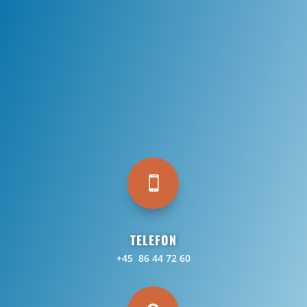

TELEFON
+45 86 44 72 60