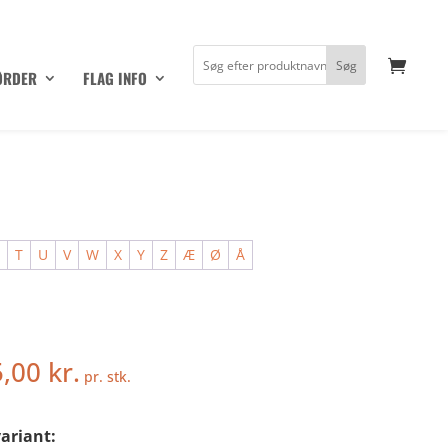
ØRDER
FLAG INFO
S
T
U
V
W
X
Y
Z
Æ
Ø
Å
5,00
kr.
pr. stk.
ariant: