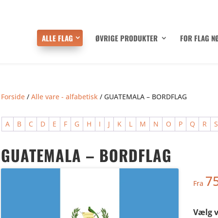
ALLE FLAG
ØVRIGE PRODUKTER
FOR FLAG N
Forside
/
Alle vare - alfabetisk
/ GUATEMALA – BORDFLAG
A
B
C
D
E
F
G
H
I
J
K
L
M
N
O
P
Q
R
GUATEMALA – BORDFLAG
7
Fra
Vælg v