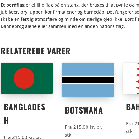
Et bordflag
er et lille flag på en stang, der bruges til at pynte og
jubilæer, bryllupper, konfirmationer og barnedåb. Det fungerer so
skabe en festlig atmosfære og minde om særlige øjeblikke. Bordfl
Dannebrog alene eller sammen med en anden nations flag.
RELATEREDE VARER
BANGLADES
BA
BOTSWANA
H
Fra
2
Fra
215,00
kr.
pr.
stk.
stk.
Fra
215,00
kr.
pr.