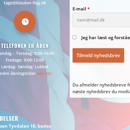
tage@klauber-flag.dk
E-mail
*

Jeg har læst og forstå
TELEFONEN ER ÅBEN
ndag – Torsdag: 9:00-16:00
Fredage: 9:00-12:00
Lørdag- Søndag: Lukket
ndre åbningstider
læs her.
Du afmelder nyhedsbreve fr
næste nyhedsbrev du modtag
DELSER
ssen Tyvdalen 10, bedes