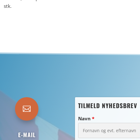
stk.
TILMELD NYHEDSBREV

Navn
*
E-MAIL