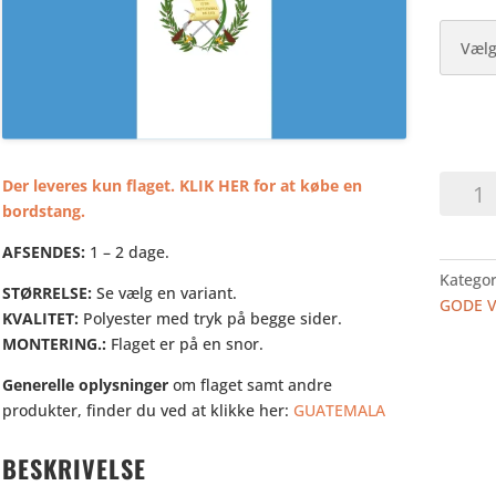
GUATE
Der leveres kun flaget. KLIK HER for at købe en
-
bordstang.
BORDF
AFSENDES:
1 – 2 dage.
antal
Kategor
STØRRELSE:
Se vælg en variant.
GODE 
KVALITET:
Polyester med tryk på begge sider.
MONTERING.:
Flaget er på en snor.
Generelle oplysninger
om flaget samt andre
produkter, finder du ved at klikke her:
GUATEMALA
BESKRIVELSE