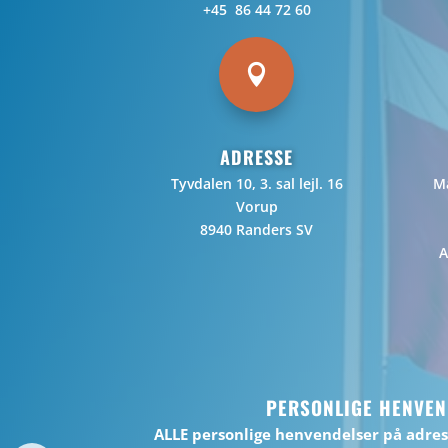
+45 86 44 72 60

ADRESSE
Tyvdalen 10, 3. sal lejl. 16
Ma
Vorup
8940 Randers SV
A
PERSONLIGE HENVEN
ALLE personlige henvendelser på adre