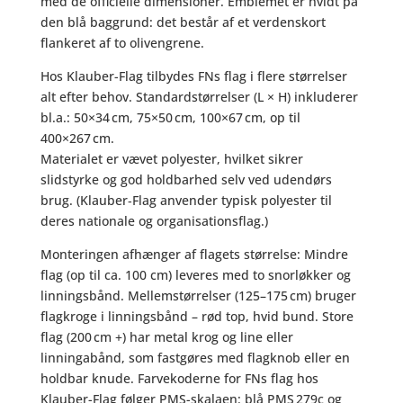
med de officielle dimensioner. Emblemet er hvidt på
den blå baggrund: det består af et verdenskort
flankeret af to olivengrene.
Hos Klauber-Flag tilbydes FNs flag i flere størrelser
alt efter behov. Standardstørrelser (L × H) inkluderer
bl.a.: 50×34 cm, 75×50 cm, 100×67 cm, op til
400×267 cm.
Materialet er vævet polyester, hvilket sikrer
slidstyrke og god holdbarhed selv ved udendørs
brug. (Klauber‑Flag anvender typisk polyester til
deres nationale og organisationsflag.)
Monteringen afhænger af flagets størrelse: Mindre
flag (op til ca. 100 cm) leveres med to snorløkker og
linningsbånd. Mellemstørrelser (125–175 cm) bruger
flagkroge i linningsbånd – rød top, hvid bund. Store
flag (200 cm +) har metal krog og line eller
linningabånd, som fastgøres med flagknob eller en
holdbar knude. Farvekoderne for FNs flag hos
Klauber-Flag følger PMS-skalaen: blå PMS 279c og