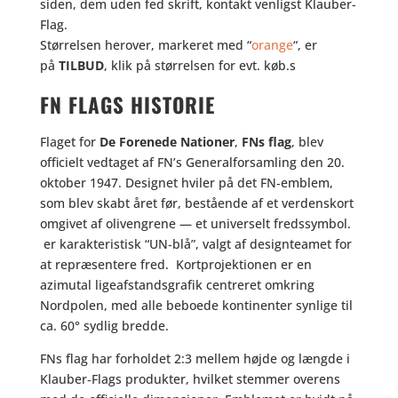
siden, dem uden fed skrift, kontakt venligst Klauber-
Flag.
Størrelsen herover, markeret med “
orange
“, er
på
TILBUD
, klik på størrelsen for evt. køb.s
FN FLAGS HISTORIE
Flaget for
De Forenede Nationer
,
FNs flag
, blev
officielt vedtaget af FN’s Generalforsamling den 20.
oktober 1947. Designet hviler på det FN‑emblem,
som blev skabt året før, bestående af et verdenskort
omgivet af olivengrene — et universelt fredssymbol.
er karakteristisk “UN‑blå”, valgt af designteamet for
at repræsentere fred. Kortprojektionen er en
azimutal ligeafstandsgrafik centreret omkring
Nordpolen, med alle beboede kontinenter synlige til
ca. 60° sydlig bredde.
FNs flag har forholdet 2:3 mellem højde og længde i
Klauber‑Flags produkter, hvilket stemmer overens