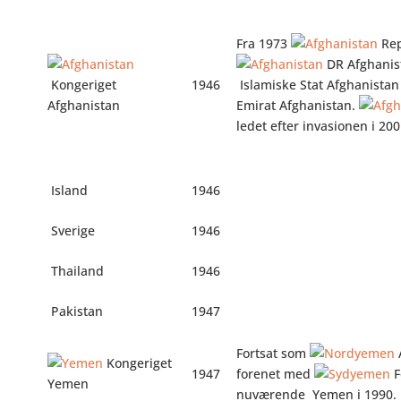
Fra 1973
Rep
DR Afghanist
Kongeriget
1946
Islamiske Stat Afghanistan
Afghanistan
Emirat Afghanistan.
ledet efter invasionen i 2
Island
1946
Sverige
1946
Thailand
1946
Pakistan
1947
Fortsat som
Kongeriget
1947
forenet med
F
Yemen
nuværende
Yemen i 1990.