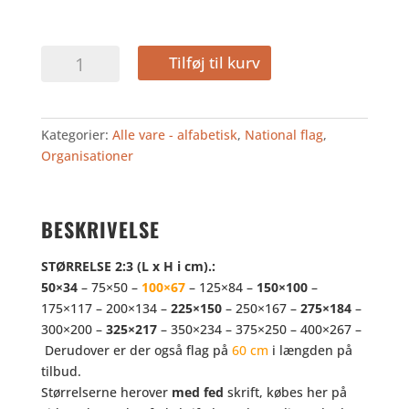
FN
Tilføj til kurv
antal
Kategorier:
Alle vare - alfabetisk
,
National flag
,
Organisationer
BESKRIVELSE
STØRRELSE 2:3 (L x H i cm).:
50×34
– 75×50 –
100×67
– 125×84 –
150×100
–
175×117 – 200×134 –
225×150
– 250×167 –
275×184
–
300×200 –
325×217
– 350×234 – 375×250 – 400×267 –
Derudover er der også flag på
60 cm
i længden på
tilbud.
Størrelserne herover
med fed
skrift, købes her på