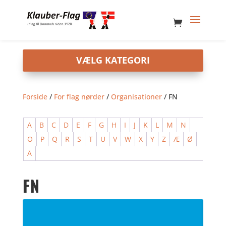
Forside
/
For flag nørder
/
Organisationer
/ FN
A
B
C
D
E
F
G
H
I
J
K
L
M
N
O
P
Q
R
S
T
U
V
W
X
Y
Z
Æ
Ø
Å
FN