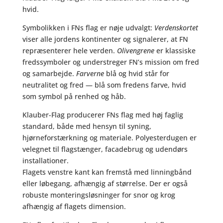
hvid.
Symbolikken i FNs flag er nøje udvalgt:
Verdenskortet
viser alle jordens kontinenter og signalerer, at FN
repræsenterer hele verden.
Olivengrene
er klassiske
fredssymboler og understreger FN’s mission om fred
og samarbejde.
Farverne
blå og hvid står for
neutralitet og fred — blå som fredens farve, hvid
som symbol på renhed og håb.
Klauber-Flag producerer FNs flag med høj faglig
standard, både med hensyn til syning,
hjørneforstærkning og materiale. Polyesterdugen er
velegnet til flagstænger, facadebrug og udendørs
installationer.
Flagets venstre kant kan fremstå med linningbånd
eller løbegang, afhængig af størrelse. Der er også
robuste monteringsløsninger for snor og krog
afhængig af flagets dimension.