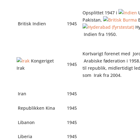
Opsplittet 1947 i
U
Pakistan,
B
Britisk Indien
1945
Hy
Indien fra 1950.
Kortvarigt forenet med
Jor
Kongeriget
Arabiske føderation i 1958
1945
Irak
til republik, midlertidigt le
som
Irak fra 2004.
Iran
1945
Republikken Kina
1945
Libanon
1945
Liberia
1945