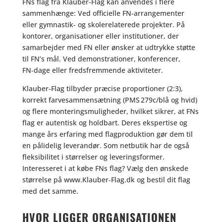
FNs flag fra Klauber-Flag kan anvendes i flere
sammenhænge: Ved officielle FN-arrangementer
eller gymnastik- og skolerelaterede projekter. På
kontorer, organisationer eller institutioner, der
samarbejder med FN eller ønsker at udtrykke støtte
til FN’s mål. Ved demonstrationer, konferencer,
FN‑dage eller fredsfremmende aktiviteter.
Klauber-Flag tilbyder præcise proportioner (2:3),
korrekt farvesammensætning (PMS 279c/blå og hvid)
og flere monteringsmuligheder, hvilket sikrer, at FNs
flag er autentisk og holdbart. Deres ekspertise og
mange års erfaring med flagproduktion gør dem til
en pålidelig leverandør. Som netbutik har de også
fleksibilitet i størrelser og leveringsformer.
Interesseret i at købe FNs flag? Vælg den ønskede
størrelse på www.Klauber‑Flag.dk og bestil dit flag
med det samme.
HVOR LIGGER ORGANISATIONEN