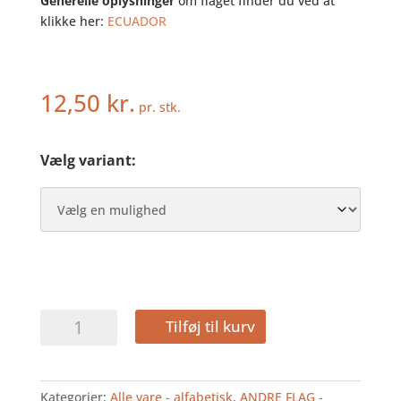
Generelle oplysninger
om flaget finder du ved at
klikke her:
ECUADOR
12,50
kr.
pr. stk.
Vælg variant:
ECUADOR
Tilføj til kurv
-
HURRAFLAG
I
Kategorier:
Alle vare - alfabetisk
,
ANDRE FLAG -