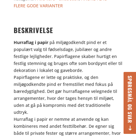
PAPIR
FLERE GODE VARIANTER
antal
BESKRIVELSE
Hurraflag i papir
på miljøgodkendt pind er et
populært valg til fødselsdage, jubilæer og andre
festlige lejligheder. Papirflagene skaber hurtigt en
festlig stemning og bruges ofte som bordpynt eller til
dekoration i lokalet og gaveborde.
Papirflagene er lette og praktiske, og den
SPØRGSMÅL OG SVAR
miljøgodkendte pind er fremstillet med fokus på
bæredygtighed. Det gør hurraflagene velegnede til
arrangementer, hvor der tages hensyn til miljøet,
uden at gå på kompromis med det traditionelle
udtryk.
Hurraflag i papir er nemme at anvende og kan
kombineres med andet festtilbehør. De egner sig
både til private fester og større arrangementer, hvor