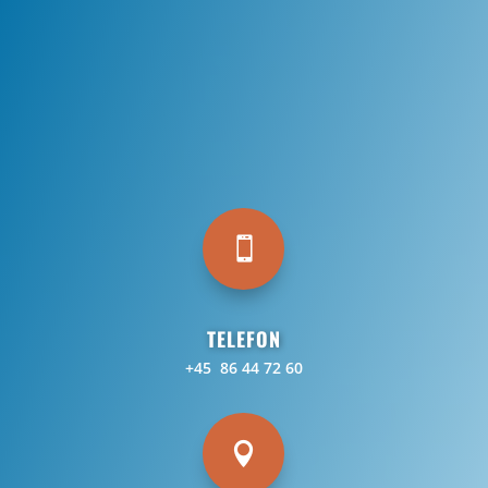

TELEFON
+45 86 44 72 60
