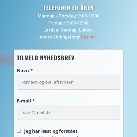
TELEFONEN ER ÅBEN
Mandag – Torsdag: 9:00-16:00
Fredage: 9:00-12:00
Lørdag- Søndag: Lukket
Andre åbningstider
læs her.
TILMELD NYHEDSBREV
Navn
*
E-mail
*
Jeg har læst og forstået