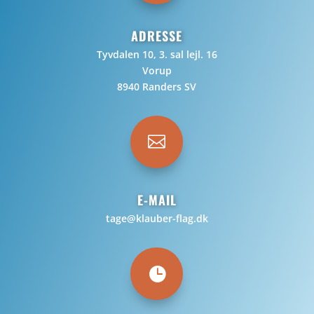
ADRESSE
Tyvdalen 10, 3. sal lejl. 16
Vorup
8940 Randers SV

E-MAIL
tage@klauber-flag.dk
