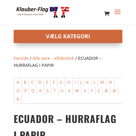
Forside
/
Alle vare - alfabetisk
/ ECUADOR –
HURRAFLAG I PAPIR
A
B
C
D
E
F
G
H
I
J
K
L
M
N
O
P
Q
R
S
T
U
V
W
X
Y
Z
Æ
Ø
Å
ECUADOR – HURRAFLAG
I PAPIR