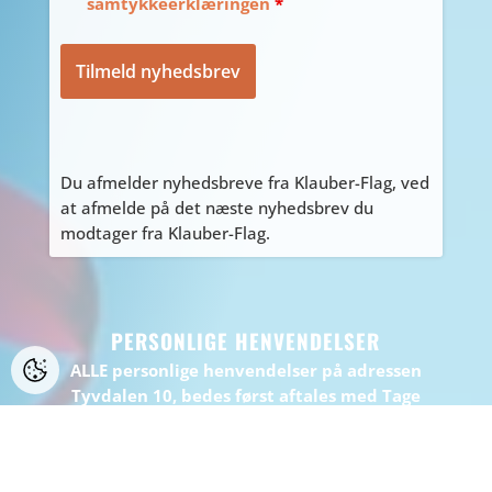
samtykkeerklæringen
*
Du afmelder nyhedsbreve fra Klauber-Flag, ved
at afmelde på det næste nyhedsbrev du
modtager fra Klauber-Flag.
PERSONLIGE HENVENDELSER
ALLE personlige henvendelser på adressen
Tyvdalen 10, bedes først aftales med Tage
på
tage@klauber-flag.dk
eller 86447260, da jeg
kan være kortvarigt “ude af huset”, gå ikke
forgæves.