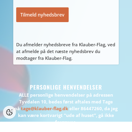
Du afmelder nyhedsbreve fra Klauber-Flag, ved
at afmelde på det næste nyhedsbrev du
modtager fra Klauber-Flag.
PERSONLIGE HENVENDELSER
ALLE personlige henvendelser på adressen
Tyvdalen 10, bedes først aftales med Tage
på
tage@klauber-flag.dk
eller 86447260, da jeg
kan være kortvarigt “ude af huset”, gå ikke
forgæves.
BEMÆRK: Der er ikke muligt at handle eller