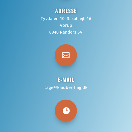
ADRESSE
Tyvdalen 10, 3. sal lejl. 16
Vorup
8940 Randers SV

E-MAIL
tage@klauber-flag.dk
