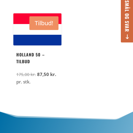
SPØRGSMÅL OG SVAR
Tilbud!
HOLLAND 50 –
TILBUD
Den
Den
87,50
kr.
175,00
kr.
oprindelige
aktuelle
pr. stk.
pris
pris
var:
er:
175,00
87,50
kr..
kr..