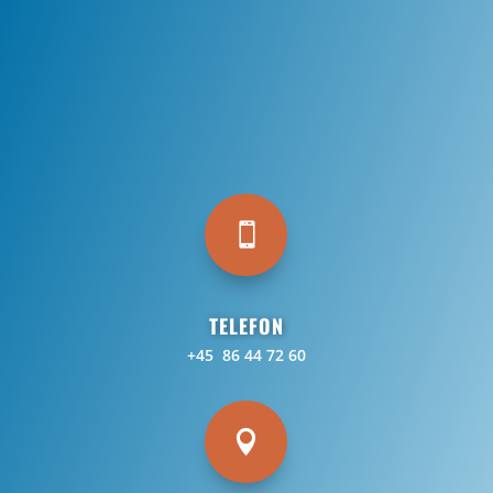

TELEFON
+45 86 44 72 60
