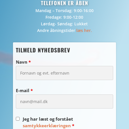
TELEFONEN ER ÅBEN
Mandag – Torsdag: 9:00-16:00
Fredage: 9:00-12:00
Lørdag- Søndag: Lukket
Andre åbningstider
læs her.
TILMELD NYHEDSBREV
Navn
*
E-mail
*
Jeg har læst og forstået
samtykkeerklæringen
*