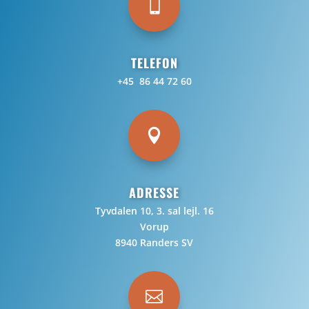

TELEFON
+45 86 44 72 60

ADRESSE
Tyvdalen 10, 3. sal lejl. 16
Vorup
8940 Randers SV
