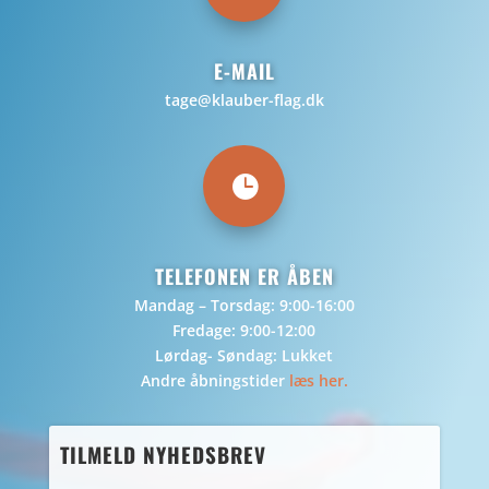
E-MAIL
tage@klauber-flag.dk

TELEFONEN ER ÅBEN
Mandag – Torsdag: 9:00-16:00
Fredage: 9:00-12:00
Lørdag- Søndag: Lukket
Andre åbningstider
læs her.
TILMELD NYHEDSBREV