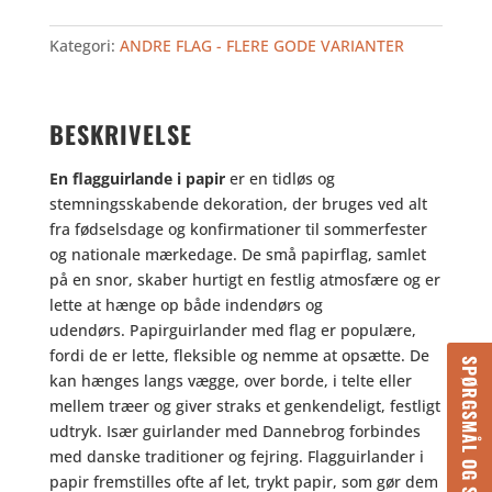
guirlande
i
Kategori:
ANDRE FLAG - FLERE GODE VARIANTER
papir
antal
BESKRIVELSE
En flagguirlande i papir
er en tidløs og
stemningsskabende dekoration, der bruges ved alt
fra fødselsdage og konfirmationer til sommerfester
og nationale mærkedage. De små papirflag, samlet
på en snor, skaber hurtigt en festlig atmosfære og er
lette at hænge op både indendørs og
udendørs. Papirguirlander med flag er populære,
fordi de er lette, fleksible og nemme at opsætte. De
SPØRGSMÅL OG SVAR
kan hænges langs vægge, over borde, i telte eller
mellem træer og giver straks et genkendeligt, festligt
udtryk. Især guirlander med Dannebrog forbindes
med danske traditioner og fejring. Flagguirlander i
papir fremstilles ofte af let, trykt papir, som gør dem