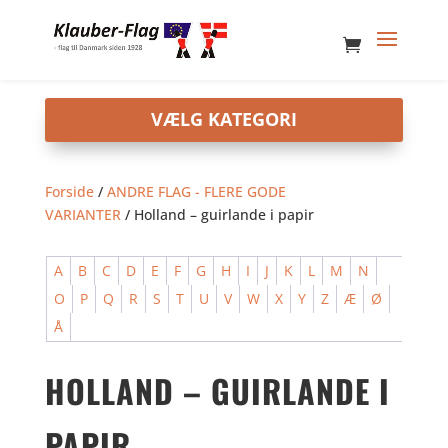
Forside
/
ANDRE FLAG - FLERE GODE
VARIANTER
/ Holland – guirlande i papir
A
B
C
D
E
F
G
H
I
J
K
L
M
N
O
P
Q
R
S
T
U
V
W
X
Y
Z
Æ
Ø
Å
HOLLAND – GUIRLANDE I
PAPIR